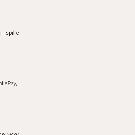
n spille
ilePay,
 og søge