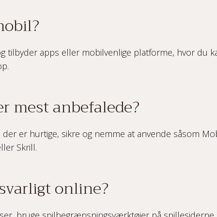
mobil?
g tilbyder apps eller mobilvenlige platforme, hvor du ka
op.
er mest anbefalede?
 der er hurtige, sikre og nemme at anvende såsom Mob
er Skrill.
svarligt online?
nser, bruge spilbegrænsningsværktøjer på spillesiderne