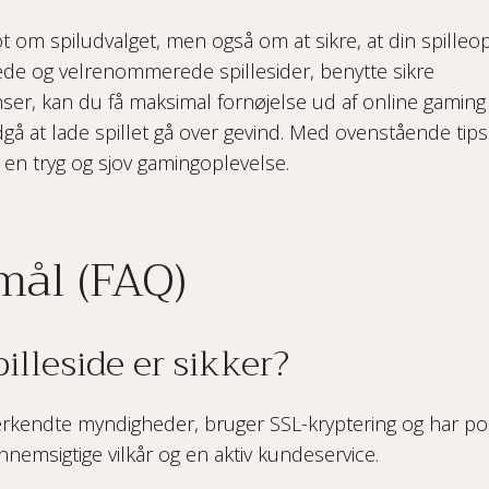
ot om spiludvalget, men også om at sikre, at din spilleo
rede og velrenommerede spillesider, benytte sikre
ser, kan du få maksimal fornøjelse ud af online gamin
ndgå at lade spillet gå over gevind. Med ovenstående tip
e en tryg og sjov gamingoplevelse.
mål (FAQ)
illeside er sikker?
 anerkendte myndigheder, bruger SSL-kryptering og har pos
msigtige vilkår og en aktiv kundeservice.