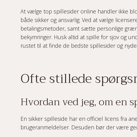
At vælge top spillesider online handler ikke bl
både sikker og ansvarlig. Ved at vælge license
betalingsmetoder, samt sætte personlige græn
bekymringer. Husk altid at spille for sjov og u
rustet til at finde de bedste spillesider og nyd
Ofte stillede spørgs
Hvordan ved jeg, om en sp
En sikker spilleside har en officiel licens fra
brugeranmeldelser. Desuden bør der være genne