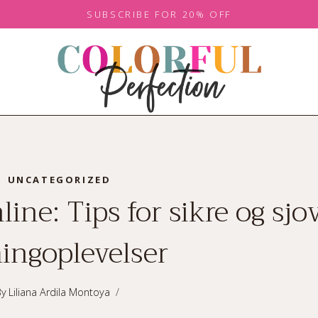
SUBSCRIBE FOR 20% OFF
UNCATEGORIZED
line: Tips for sikre og sjo
ingoplevelser
By
Liliana Ardila Montoya