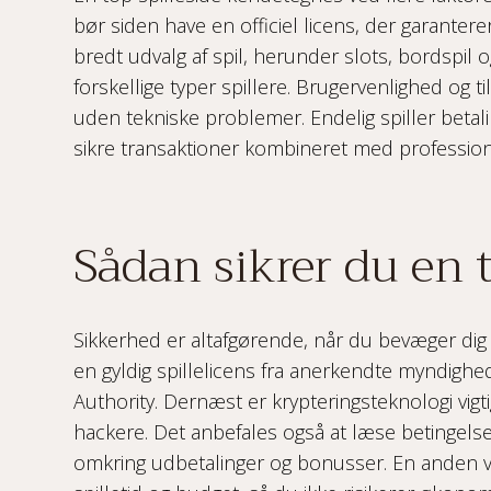
bør siden have en officiel licens, der garantere
bredt udvalg af spil, herunder slots, bordspil o
forskellige typer spillere. Brugervenlighed og 
uden tekniske problemer. Endelig spiller betal
sikre transaktioner kombineret med professionel 
Sådan sikrer du en 
Sikkerhed er altafgørende, når du bevæger dig i
en gyldig spillelicens fra anerkendte myndig
Authority. Dernæst er krypteringsteknologi vigt
hackere. Det anbefales også at læse betingelser
omkring udbetalinger og bonusser. En anden vi