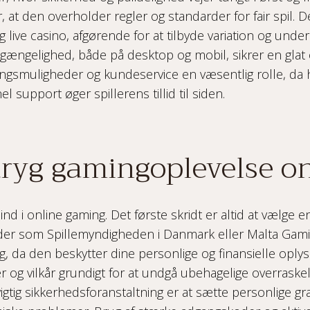
r, at den overholder regler og standarder for fair spil. 
g live casino, afgørende for at tilbyde variation og under
tilgængelighed, både på desktop og mobil, sikrer en glat
ingsmuligheder og kundeservice en væsentlig rolle, da 
support øger spillerens tillid til siden.
tryg gamingoplevelse o
nd i online gaming. Det første skridt er altid at vælge 
heder som Spillemyndigheden i Danmark eller Malta Gam
ig, da den beskytter dine personlige og finansielle opl
 og vilkår grundigt for at undgå ubehagelige overraskel
gtig sikkerhedsforanstaltning er at sætte personlige g