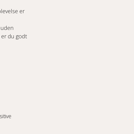
plevelse er
g uden
s er du godt
itive