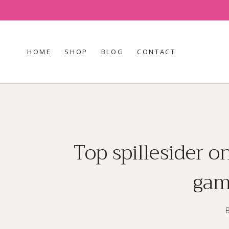
Skip
to
content
HOME
SHOP
BLOG
CONTACT
Top spillesider on
gam