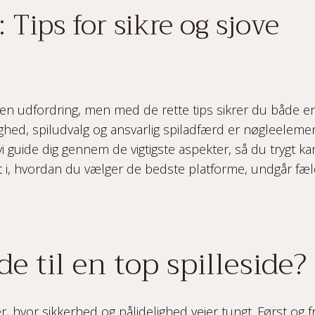
 Tips for sikre og sjove
 en udfordring, men med de rette tips sikrer du både en
ghed, spiludvalg og ansvarlig spiladfærd er nøgleeleme
l vi guide dig gennem de vigtigste aspekter, så du trygt 
t i, hvordan du vælger de bedste platforme, undgår fæ
de til en top spilleside?
r, hvor sikkerhed og pålidelighed vejer tungt. Først og