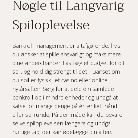
Nøgle til Langvarig
Spiloplevelse
Bankroll management er altafgørende, hvis
du ønsker at spille ansvarligt og maksimere
dine vinderchancer. Fastlæg et budget for dit
spil, og hold dig strengt til det – uanset om
du spiller fysisk i et casino eller online
nytårsaften. Sørg for at dele din samlede
bankroll op i mindre enheder og undgå at
satse for mange penge på én enkelt hånd
eller spilrunde. På den måde kan du bevare
selve spiloplevelsen længere og undgå
hurtige tab, der kan ødelægge din aften.