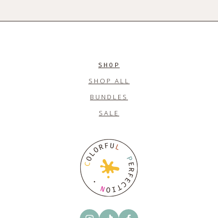
SHOP
SHOP ALL
BUNDLES
SALE