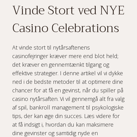
Vinde Stort ved NYE
Casino Celebrations
At vinde stort til nytårsaftenens
casinofejringer kræver mere end blot held;
det kræver en gennemtænkt tilgang og
effektive strategier. I denne artikel vil vi dykke
ned i de bedste metoder til at optimere dine
chancer for at få en gevinst, når du spiller på
casino nytårsaften. Vi vil gennemgå alt fra valg
af spil, bankroll management til psykologiske
tips, der kan øge din succes. Læs videre for
at få indsigt i, hvordan du kan maksimere
dine gevinster og samtidig nyde en