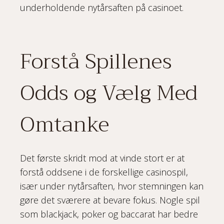
underholdende nytårsaften på casinoet.
Forstå Spillenes
Odds og Vælg Med
Omtanke
Det første skridt mod at vinde stort er at
forstå oddsene i de forskellige casinospil,
især under nytårsaften, hvor stemningen kan
gøre det sværere at bevare fokus. Nogle spil
som blackjack, poker og baccarat har bedre