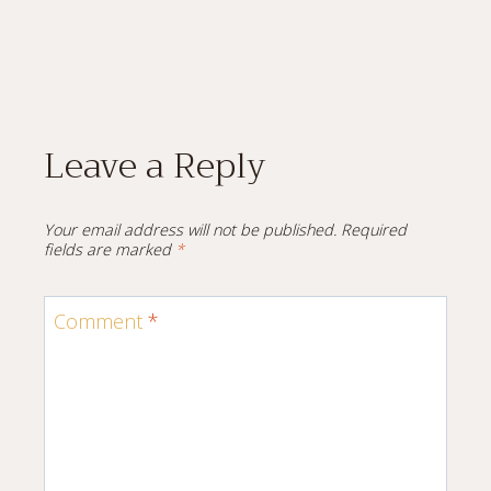
Leave a Reply
Your email address will not be published.
Required
fields are marked
*
Comment
*