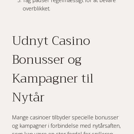
overblikket.
Udnyt Casino
Bonusser og
Kampagner til
Nytår
Mange casinoer tilbyder specielle bonusser
og kampagner i forbindelse med nytårsaften,
som kan være en stor fordel for spilleren.