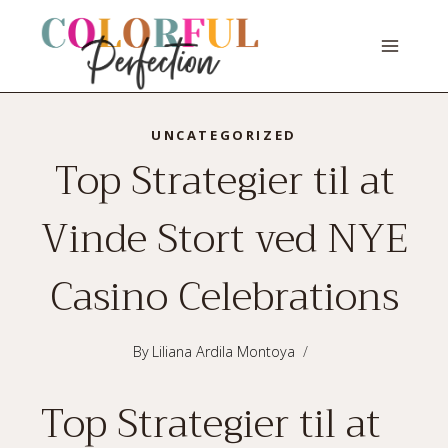
Skip
to
content
UNCATEGORIZED
Top Strategier til at
Vinde Stort ved NYE
Casino Celebrations
By
Liliana Ardila Montoya
Top Strategier til at