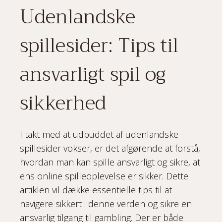
Udenlandske
spillesider: Tips til
ansvarligt spil og
sikkerhed
I takt med at udbuddet af udenlandske
spillesider vokser, er det afgørende at forstå,
hvordan man kan spille ansvarligt og sikre, at
ens online spilleoplevelse er sikker. Dette
artiklen vil dække essentielle tips til at
navigere sikkert i denne verden og sikre en
ansvarlig tilgang til gambling. Der er både