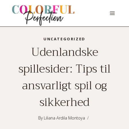
Skip
to
content
UNCATEGORIZED
Udenlandske
spillesider: Tips til
ansvarligt spil og
sikkerhed
By
Liliana Ardila Montoya