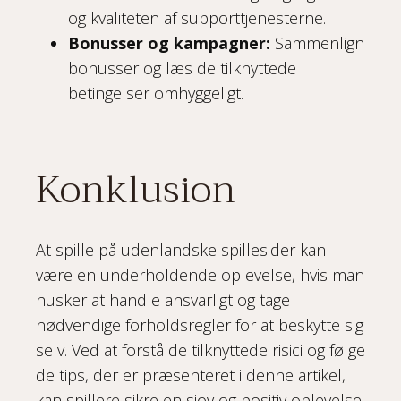
og kvaliteten af supporttjenesterne.
Bonusser og kampagner:
Sammenlign
bonusser og læs de tilknyttede
betingelser omhyggeligt.
Konklusion
At spille på udenlandske spillesider kan
være en underholdende oplevelse, hvis man
husker at handle ansvarligt og tage
nødvendige forholdsregler for at beskytte sig
selv. Ved at forstå de tilknyttede risici og følge
de tips, der er præsenteret i denne artikel,
kan spillere sikre en sjov og positiv oplevelse.