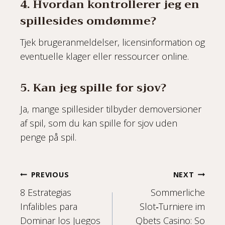
4. Hvordan kontrollerer jeg en
spillesides omdømme?
Tjek brugeranmeldelser, licensinformation og
eventuelle klager eller ressourcer online.
5. Kan jeg spille for sjov?
Ja, mange spillesider tilbyder demoversioner
af spil, som du kan spille for sjov uden
penge på spil.
Post
PREVIOUS
NEXT
8 Estrategias
Sommerliche
navigation
Infalibles para
Slot‑Turniere im
Dominar los Juegos
Qbets Casino: So