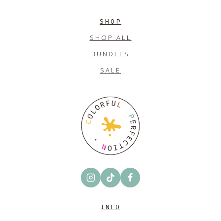
SHOP
SHOP ALL
BUNDLES
SALE
INFO