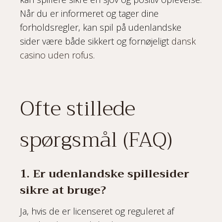
Når du er informeret og tager dine
forholdsregler, kan spil på udenlandske
sider være både sikkert og fornøjeligt
dansk
casino uden rofus
.
Ofte stillede
spørgsmål (FAQ)
1. Er udenlandske spillesider
sikre at bruge?
Ja, hvis de er licenseret og reguleret af