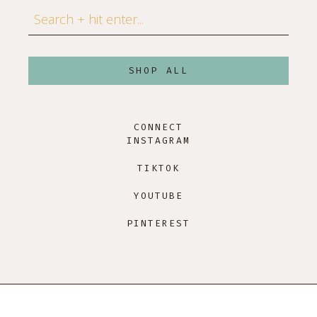
Search
SHOP ALL
CONNECT
INSTAGRAM
TIKTOK
YOUTUBE
PINTEREST