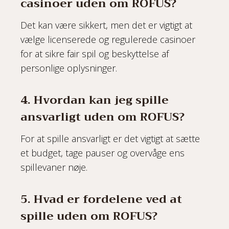
casinoer uden om ROFUS?
Det kan være sikkert, men det er vigtigt at
vælge licenserede og regulerede casinoer
for at sikre fair spil og beskyttelse af
personlige oplysninger.
4. Hvordan kan jeg spille
ansvarligt uden om ROFUS?
For at spille ansvarligt er det vigtigt at sætte
et budget, tage pauser og overvåge ens
spillevaner nøje.
5. Hvad er fordelene ved at
spille uden om ROFUS?