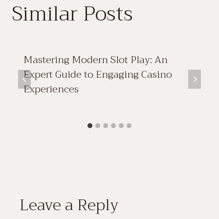
Similar Posts
Mastering Modern Slot Play: An
Expert Guide to Engaging Casino
Experiences
Leave a Reply