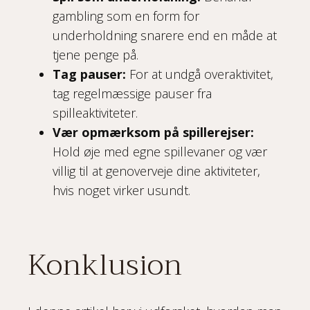
gambling som en form for
underholdning snarere end en måde at
tjene penge på.
Tag pauser:
For at undgå overaktivitet,
tag regelmæssige pauser fra
spilleaktiviteter.
Vær opmærksom på spillerejser:
Hold øje med egne spillevaner og vær
villig til at genoverveje dine aktiviteter,
hvis noget virker usundt.
Konklusion