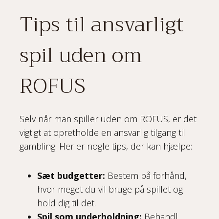
Tips til ansvarligt
spil uden om
ROFUS
Selv når man spiller uden om ROFUS, er det
vigtigt at opretholde en ansvarlig tilgang til
gambling. Her er nogle tips, der kan hjælpe:
Sæt budgetter:
Bestem på forhånd,
hvor meget du vil bruge på spillet og
hold dig til det.
Spil som underholdning:
Behandl