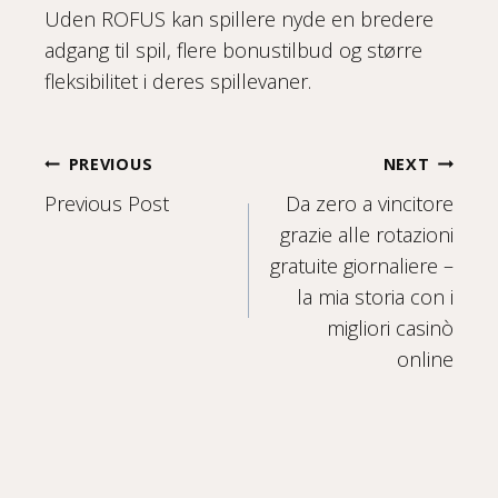
Uden ROFUS kan spillere nyde en bredere
adgang til spil, flere bonustilbud og større
fleksibilitet i deres spillevaner.
Post
PREVIOUS
NEXT
Previous Post
Da zero a vincitore
navigation
grazie alle rotazioni
gratuite giornaliere –
la mia storia con i
migliori casinò
online