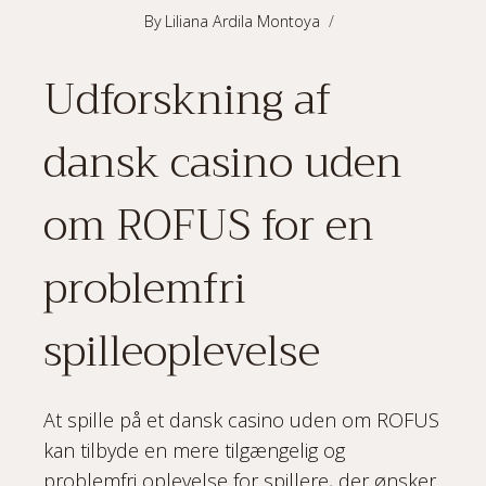
By
Liliana Ardila Montoya
Udforskning af
dansk casino uden
om ROFUS for en
problemfri
spilleoplevelse
At spille på et dansk casino uden om ROFUS
kan tilbyde en mere tilgængelig og
problemfri oplevelse for spillere, der ønsker