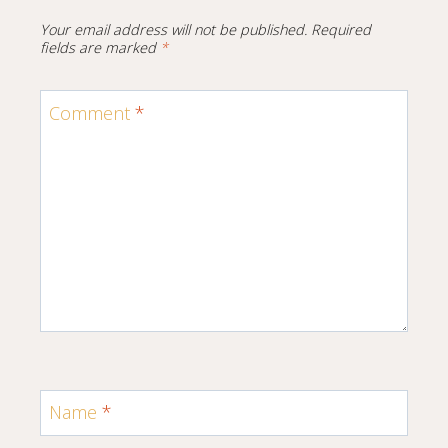
Your email address will not be published.
Required
fields are marked
*
Comment
*
Name
*