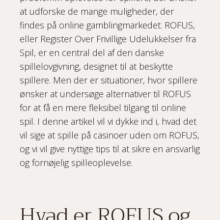
at udforske de mange muligheder, der
findes på online gamblingmarkedet. ROFUS,
eller Register Over Frivillige Udelukkelser fra
Spil, er en central del af den danske
spillelovgivning, designet til at beskytte
spillere. Men der er situationer, hvor spillere
ønsker at undersøge alternativer til ROFUS
for at få en mere fleksibel tilgang til online
spil. I denne artikel vil vi dykke ind i, hvad det
vil sige at spille på casinoer uden om ROFUS,
og vi vil give nyttige tips til at sikre en ansvarlig
og fornøjelig spilleoplevelse.
Hvad er ROFUS og