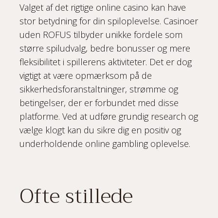
Valget af det rigtige online casino kan have
stor betydning for din spiloplevelse. Casinoer
uden ROFUS tilbyder unikke fordele som
større spiludvalg, bedre bonusser og mere
fleksibilitet i spillerens aktiviteter. Det er dog
vigtigt at være opmærksom på de
sikkerhedsforanstaltninger, strømme og
betingelser, der er forbundet med disse
platforme. Ved at udføre grundig research og
vælge klogt kan du sikre dig en positiv og
underholdende online gambling oplevelse.
Ofte stillede