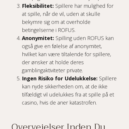
Fleksibilitet:
Spillere har mulighed for
at spille, når de vil, uden at skulle
bekymre sig om at overholde
betingelserne i ROFUS.
Anonymitet:
Spilling uden ROFUS kan
også give en følelse af anonymitet,
hvilket kan være tiltalende for spillere,
der ønsker at holde deres
gamblingaktiviteter private.
Ingen Risiko for Udelukkelse:
Spillere
kan nyde sikkerheden om, at de ikke
tilfældigt vil udelukkes fra at spille på et
casino, hvis de aner katastrofen.
Overvejelser Inden Du