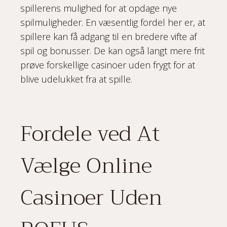
spillerens mulighed for at opdage nye
spilmuligheder. En væsentlig fordel her er, at
spillere kan få adgang til en bredere vifte af
spil og bonusser. De kan også langt mere frit
prøve forskellige casinoer uden frygt for at
blive udelukket fra at spille.
Fordele ved At
Vælge Online
Casinoer Uden