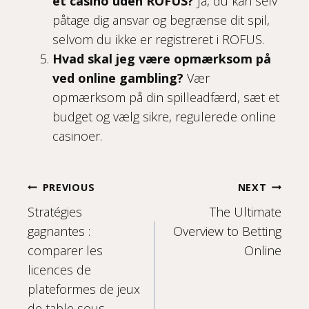
et casino uden ROFUS?
Ja, du kan selv
påtage dig ansvar og begrænse dit spil,
selvom du ikke er registreret i ROFUS.
Hvad skal jeg være opmærksom på
ved online gambling?
Vær
opmærksom på din spilleadfærd, sæt et
budget og vælg sikre, regulerede online
casinoer.
Post
PREVIOUS
NEXT
Stratégies
The Ultimate
navigation
gagnantes :
Overview to Betting
comparer les
Online
licences de
plateformes de jeux
de table sous