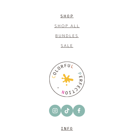
SHOP
SHOP ALL
BUNDLES
SALE
INFO