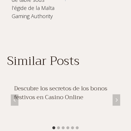
l’égide de la Malta
Gaming Authority
Similar Posts
Descubre los secretos de los bonos
festivos en Casino Online