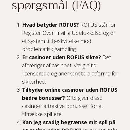
spørgsmål (FAQ)
Hvad betyder ROFUS?
ROFUS står for
Register Over Frivillig Udelukkelse og er
et system til beskyttelse mod
problematisk gambling.
Er casinoer uden ROFUS sikre?
Det
afhænger af casinoet. Vælg altid
licenserede og anerkendte platforme for
sikkerhed.
Tilbyder online casinoer uden ROFUS
bedre bonusser?
Ofte giver disse
casinoer attraktive bonusser for at
tiltrække spillere.
Kan jeg stadig begrænse mit spil på