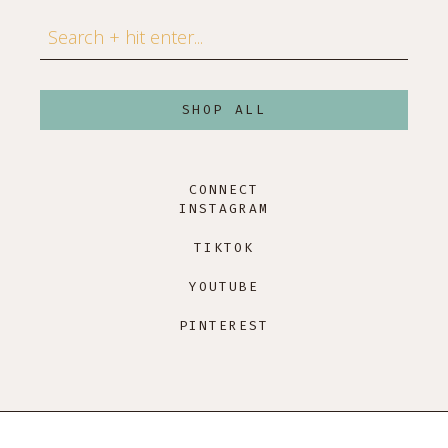
Search
SHOP ALL
CONNECT
INSTAGRAM
TIKTOK
YOUTUBE
PINTEREST