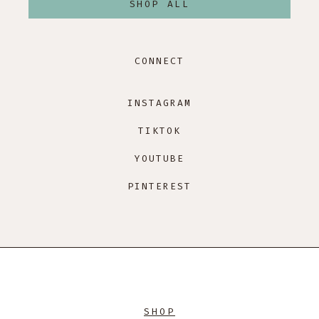
SHOP ALL
CONNECT
INSTAGRAM
TIKTOK
YOUTUBE
PINTEREST
SHOP