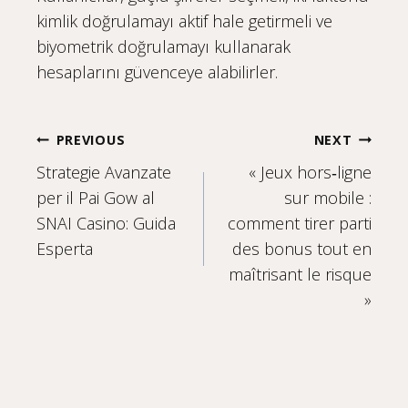
kimlik doğrulamayı aktif hale getirmeli ve
biyometrik doğrulamayı kullanarak
hesaplarını güvenceye alabilirler.
Post
PREVIOUS
NEXT
Strategie Avanzate
« Jeux hors‑ligne
navigation
per il Pai Gow al
sur mobile :
SNAI Casino: Guida
comment tirer parti
Esperta
des bonus tout en
maîtrisant le risque
»