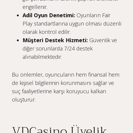
engellenir.
Adil Oyun Denetimi:
Oyunların Fair
Play standartlarına uygun olması düzenli
olarak kontrol edilir.
Müşteri Destek Hizmeti:
Güvenlik ve
diğer sorunlarda 7/24 destek
alınabilmektedir.
Bu önlemler, oyuncuların hem finansal hem
de kişisel bilgilerinin korunmasını sağlar ve
suç faaliyetlerine karşı koruyucu kalkan
oluşturur.
VDCasino Üyelik