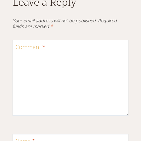
Leave a Reply
Your email address will not be published.
Required
fields are marked
*
Comment
*