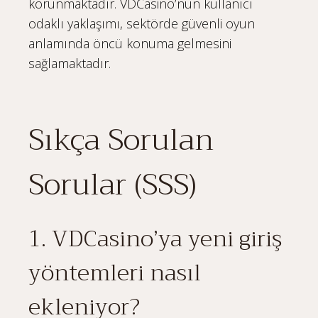
korunmaktadır. VDCasino’nun kullanıcı
odaklı yaklaşımı, sektörde güvenli oyun
anlamında öncü konuma gelmesini
sağlamaktadır.
Sıkça Sorulan
Sorular (SSS)
1. VDCasino’ya yeni giriş
yöntemleri nasıl
ekleniyor?