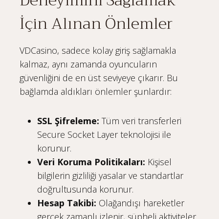
Deneyimini Sağlamak
İçin Alınan Önlemler
VDCasino, sadece kolay giriş sağlamakla
kalmaz, aynı zamanda oyuncuların
güvenliğini de en üst seviyeye çıkarır. Bu
bağlamda aldıkları önlemler şunlardır:
SSL Şifreleme:
Tüm veri transferleri
Secure Socket Layer teknolojisi ile
korunur.
Veri Koruma Politikaları:
Kişisel
bilgilerin gizliliği yasalar ve standartlar
doğrultusunda korunur.
Hesap Takibi:
Olağandışı hareketler
gerçek zamanlı izlenir, şüpheli aktiviteler