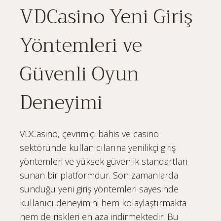
VDCasino Yeni Giriş
Yöntemleri ve
Güvenli Oyun
Deneyimi
VDCasino, çevrimiçi bahis ve casino
sektöründe kullanıcılarına yenilikçi giriş
yöntemleri ve yüksek güvenlik standartları
sunan bir platformdur. Son zamanlarda
sunduğu yeni giriş yöntemleri sayesinde
kullanıcı deneyimini hem kolaylaştırmakta
hem de riskleri en aza indirmektedir. Bu