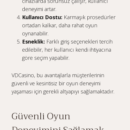
cihazlarda sorunsuz çalışır, kullanıcı
deneyimi artar.
Kullanıcı Dostu:
Karmaşık prosedürler
ortadan kalkar, daha rahat oyun
oynanabilir.
Esneklik:
Farklı giriş seçenekleri tercih
edilebilir, her kullanıcı kendi ihtiyacına
göre seçim yapabilir.
VDCasino, bu avantajlarla müşterilerinin
güvenli ve kesintisiz bir oyun deneyimi
yaşaması için gerekli altyapıyı sağlamaktadır.
Güvenli Oyun