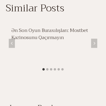
Similar Posts
Ən Son Oyun Buraxılışları: Mostbet
Kazinosunu Qaçırmayın