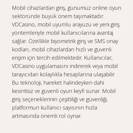
Mobil cihazlardan giriş, günümüz online oyun
sektöründe büyük önem taşımaktadır.
VDCasino, mobil uyumlu arayüzü ve yeni giriş
yöntemleriyle mobil kullanıcılarına avantaj
sağlar. Özellikle biyometrik giriş ve SMS onay
kodları, mobil cihazlardan hızlı ve güvenli
erişim için tercih edilmektedir. Kullanıcılar,
VDCasino uygulamasını indirerek veya mobil
tarayıcıdan kolaylıkla hesaplarına ulaşabilir.
Bu teknoloji, hareket halindeyken dahi
kesintisiz ve güvenli oyun keyfi sunar. Mobil
giriş seçeneklerinin çeşitliliği ve güvenliği,
platformun kullanıcı sayısının hızla
artmasında önemli rol oynar.