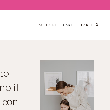
ACCOUNT
CART
SEARCH
ino
no il
, con