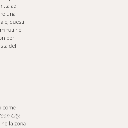
ritta ad
are una
ale; questi
minuti nei
ion per
ista del
ci come
eon City
. I
o nella zona