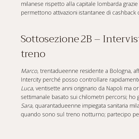
milanese rispetto alla capitale lombarda grazie
permettono attivazioni istantanee di cashback
Sottosezione 2B – Intervist
treno
Marco
, trentadueenne residente a Bologna, aff
Intercity perché posso controllare rapidamente 
Luca
, ventisette anni originario da Napoli ma 
settimanale basato sui chilometri percorsi; ho
Sara
, quarantadueenne impiegata sanitaria mila
quando sono sul treno notturno; partecipo pe