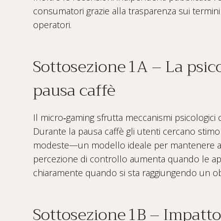
consumatori grazie alla trasparenza sui termini 
operatori.
Sottosezione 1A – La psic
pausa caffè
Il micro‑gaming sfrutta meccanismi psicologici c
Durante la pausa caffè gli utenti cercano stimoli
modeste—un modello ideale per mantenere alta
percezione di controllo aumenta quando le app 
chiaramente quando si sta raggiungendo un ob
Sottosezione 1B – Impatto