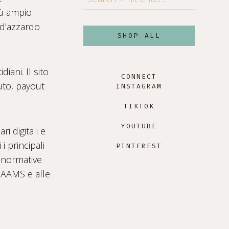
iù ampio
 d’azzardo
SHOP ALL
ani. Il sito
CONNECT
uto, payout
INSTAGRAM
TIKTOK
YOUTUBE
i digitali e
i principali
PINTEREST
e normative
a AAMS e alle