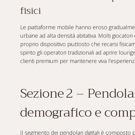
fisici
Le piattaforme mobile hanno eroso gradualment
urbane ad alta densità abitativa. Molti giocator
proprio dispositivo piuttosto che recarsi fisica
spinto gli operatori tradizionali ad aprire lounge d
clienti premium per mantenere viva l’esperienza 
Sezione 2 – Pendolari
demografico e com
Il segmento dei pendolari digitali è composto 