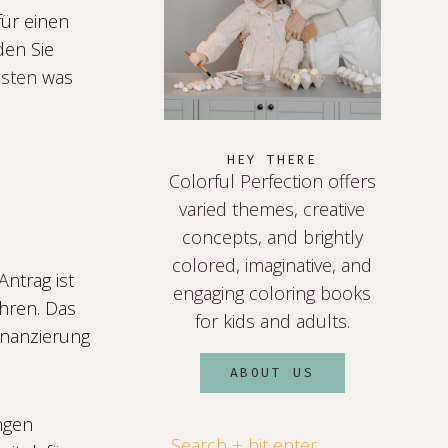
für einen
den Sie
osten
was
HEY THERE
Colorful Perfection offers
varied themes, creative
concepts, and brightly
colored, imaginative, and
Antrag ist
engaging coloring books
ühren. Das
for kids and adults.
Finanzierung
ABOUT US
ungen
Search