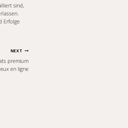
liert sind,
rlassen.
d Erfolge
NEXT
iats premium
jeux en ligne