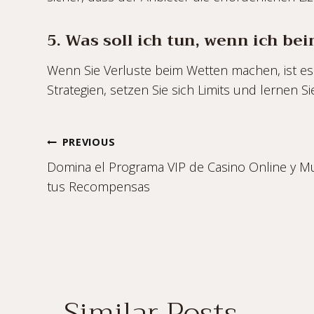
5. Was soll ich tun, wenn ich b
Wenn Sie Verluste beim Wetten machen, ist es 
Strategien, setzen Sie sich Limits und lernen S
Post
PREVIOUS
Domina el Programa VIP de Casino Online y Mul
navigation
tus Recompensas
Similar Posts