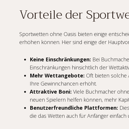
Vorteile der Sportw
Sportwetten ohne Oasis bieten einige entsche
erhöhen können. Hier sind einige der Hauptvort
Keine Einschränkungen:
Bei Buchmachern
Einschränkungen hinsichtlich der Wettaktiv
Mehr Wettangebote:
Oft bieten solche
Ihre Gewinnchancen erhöht.
Attraktive Boni:
Viele Buchmacher ohne 
neuen Spielern helfen können, mehr Kapit
Benutzerfreundliche Plattformen:
Dies
die das Wetten auch für Anfänger einfa