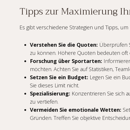
Tipps zur Maximierung I
Es gibt verschiedene Strategien und Tipps, u
Verstehen Sie die Quoten:
Überprüfen S
zu können. Höhere Quoten bedeuten oft e
Forschung über Sportarten:
Informieren
möchten. Achten Sie auf Statistiken, Team
Setzen Sie ein Budget:
Legen Sie ein Bu
Sie dieses Limit nicht.
Spezialisierung:
Konzentrieren Sie sich a
zu vertiefen.
Vermeiden Sie emotionale Wetten:
Set
Gründen. Treffen Sie objektive Entscheid