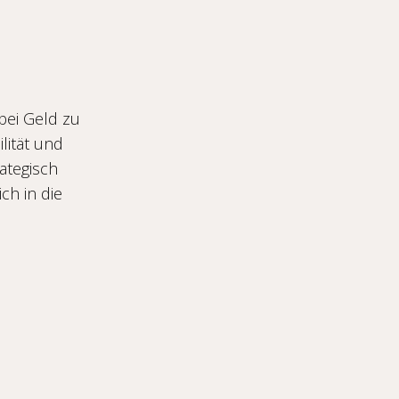
bei Geld zu
lität und
ategisch
ch in die