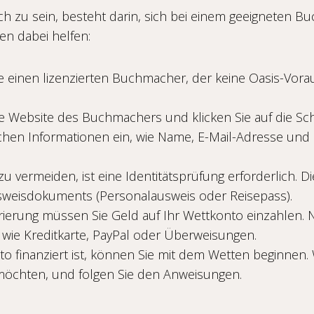
ich zu sein, besteht darin, sich bei einem geeigneten 
nen dabei helfen:
 einen lizenzierten Buchmacher, der keine Oasis-Vor
 Website des Buchmachers und klicken Sie auf die Sch
lichen Informationen ein, wie Name, E-Mail-Adresse und
 vermeiden, ist eine Identitätsprüfung erforderlich. D
sweisdokuments (Personalausweis oder Reisepass).
ierung müssen Sie Geld auf Ihr Wettkonto einzahlen. 
wie Kreditkarte, PayPal oder Überweisungen.
o finanziert ist, können Sie mit dem Wetten beginnen.
 möchten, und folgen Sie den Anweisungen.