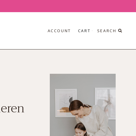
ACCOUNT
CART
SEARCH
ieren