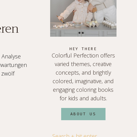
eren
HEY THERE
Colorful Perfection offers
 Analyse
varied themes, creative
rwartungen
concepts, and brightly
 zwölf
colored, imaginative, and
engaging coloring books
for kids and adults.
ABOUT US
Search