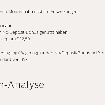
 Demo‑Modus hat messbare Auswirkungen:
orjahr.
den No‑Deposit‑Bonus genutzt haben.
rung um € 12,50.
dingung (Wagering) für den No‑Deposit‑Bonus bei Xon 
andard von 35×.
n‑Analyse