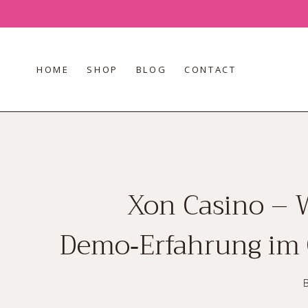
Skip
to
content
HOME
SHOP
BLOG
CONTACT
Xon Casino – W
Demo‑Erfahrung im O