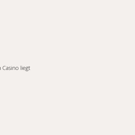
Casino liegt