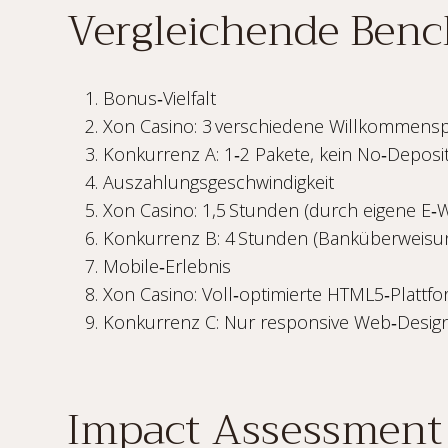
Vergleichende Ben
Bonus‑Vielfalt
Xon Casino: 3 verschiedene Willkommens
Konkurrenz A: 1‑2 Pakete, kein No‑Deposi
Auszahlungsgeschwindigkeit
Xon Casino: 1,5 Stunden (durch eigene E‑Wa
Konkurrenz B: 4 Stunden (Banküberweisun
Mobile‑Erlebnis
Xon Casino: Voll‑optimierte HTML5‑Plattfo
Konkurrenz C: Nur responsive Web‑Design
Impact Assessment