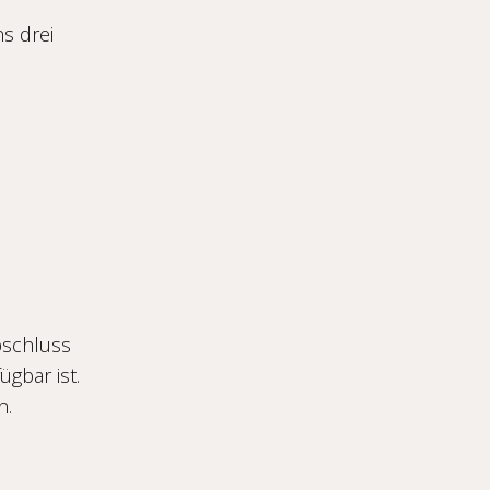
s drei
bschluss
gbar ist.
n.