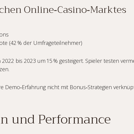
schen Online‑Casino‑Marktes
ions
bote (42 % der Umfrageteilnehmer)
022 bis 2023 um 15 % gesteigert. Spieler testen verme
zen.
hre Demo‑Erfahrung nicht mit Bonus‑Strategien verknüp
en und Performance