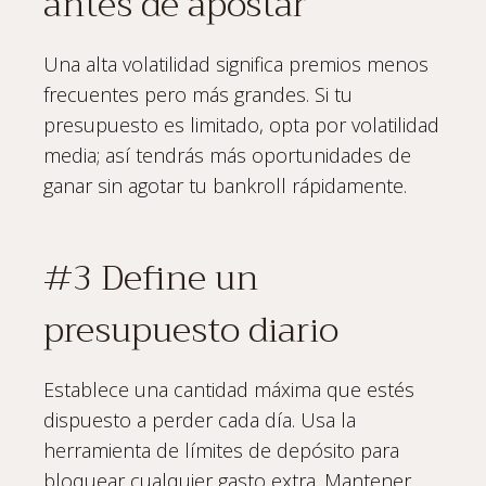
antes de apostar
Una alta volatilidad significa premios menos
frecuentes pero más grandes. Si tu
presupuesto es limitado, opta por volatilidad
media; así tendrás más oportunidades de
ganar sin agotar tu bankroll rápidamente.
#3 Define un
presupuesto diario
Establece una cantidad máxima que estés
dispuesto a perder cada día. Usa la
herramienta de límites de depósito para
bloquear cualquier gasto extra. Mantener