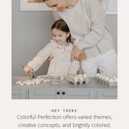
HEY THERE
Colorful Perfection offers varied themes,
creative concepts, and brightly colored,