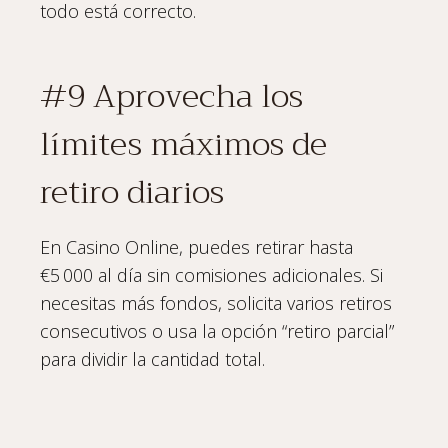
todo está correcto.
#9 Aprovecha los
límites máximos de
retiro diarios
En Casino Online, puedes retirar hasta
€5 000 al día sin comisiones adicionales. Si
necesitas más fondos, solicita varios retiros
consecutivos o usa la opción “retiro parcial”
para dividir la cantidad total.