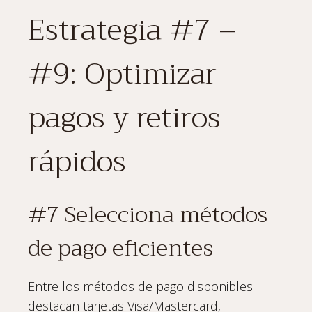
Estrategia #7 –
#9: Optimizar
pagos y retiros
rápidos
#7 Selecciona métodos
de pago eficientes
Entre los métodos de pago disponibles
destacan tarjetas Visa/Mastercard,