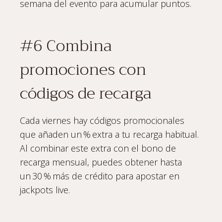
semana del evento para acumular puntos.
#6 Combina
promociones con
códigos de recarga
Cada viernes hay códigos promocionales
que añaden un % extra a tu recarga habitual.
Al combinar este extra con el bono de
recarga mensual, puedes obtener hasta
un 30 % más de crédito para apostar en
jackpots live.