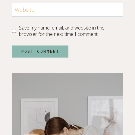
Website
Save my name, email, and website in this
browser for the next time I comment.