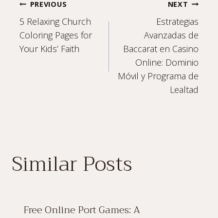
Post
PREVIOUS
NEXT
5 Relaxing Church
Estrategias
navigation
Coloring Pages for
Avanzadas de
Your Kids’ Faith
Baccarat en Casino
Online: Dominio
Móvil y Programa de
Lealtad
Similar Posts
Free Online Port Games: A