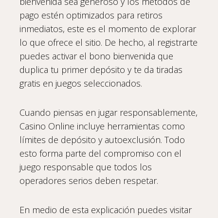
bienvenida sea generoso y los métodos de
pago estén optimizados para retiros
inmediatos, este es el momento de explorar
lo que ofrece el sitio. De hecho, al registrarte
puedes activar el bono bienvenida que
duplica tu primer depósito y te da tiradas
gratis en juegos seleccionados.
Cuando piensas en jugar responsablemente,
Casino Online incluye herramientas como
límites de depósito y autoexclusión. Todo
esto forma parte del compromiso con el
juego responsable que todos los
operadores serios deben respetar.
En medio de esta explicación puedes visitar