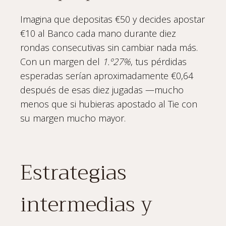
Imagina que depositas €50 y decides apostar
€10 al Banco cada mano durante diez
rondas consecutivas sin cambiar nada más.
Con un margen del
1.º27%
, tus pérdidas
esperadas serían aproximadamente €0,64
después de esas diez jugadas —mucho
menos que si hubieras apostado al Tie con
su margen mucho mayor.
Estrategias
intermedias y