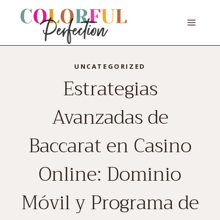
Skip
to
content
UNCATEGORIZED
Estrategias
Avanzadas de
Baccarat en Casino
Online: Dominio
Móvil y Programa de