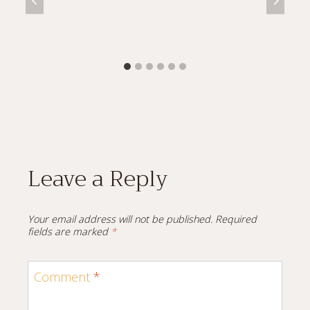
Leave a Reply
Your email address will not be published.
Required
fields are marked
*
Comment
*