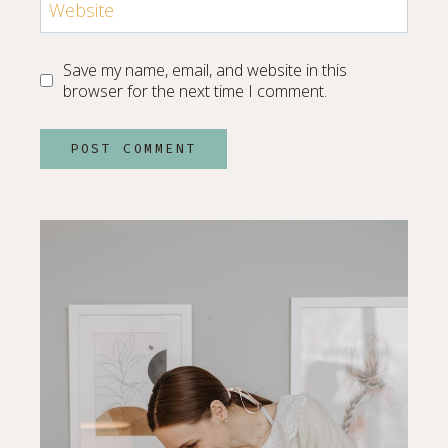
Website
Save my name, email, and website in this
browser for the next time I comment.