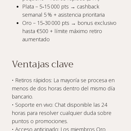
Plata – 5‑15 000 pts → cashback
semanal 5 % + asistencia prioritaria
Oro – 15‑30 000 pts → bonus exclusivo
hasta €500 + límite máximo retiro
aumentado
Ventajas clave
• Retiros rápidos: La mayoría se procesa en
menos de dos horas dentro del mismo día
bancario.
• Soporte en vivo: Chat disponible las 24
horas para resolver cualquier duda sobre
puntos o promociones.
• Acceso anticipado: Los miembros Oro