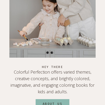
HEY THERE
Colorful Perfection offers varied themes,
creative concepts, and brightly colored,
imaginative, and engaging coloring books for
kids and adults.
ABOUT US