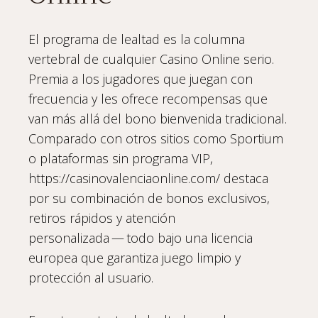
El programa de lealtad es la columna
vertebral de cualquier Casino Online serio.
Premia a los jugadores que juegan con
frecuencia y les ofrece recompensas que
van más allá del bono bienvenida tradicional.
Comparado con otros sitios como Sportium
o plataformas sin programa VIP,
https://casinovalenciaonline.com/ destaca
por su combinación de bonos exclusivos,
retiros rápidos y atención
personalizada — todo bajo una licencia
europea que garantiza juego limpio y
protección al usuario.