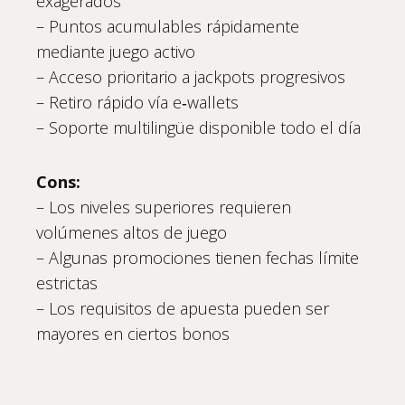
exagerados
– Puntos acumulables rápidamente
mediante juego activo
– Acceso prioritario a jackpots progresivos
– Retiro rápido vía e‑wallets
– Soporte multilingüe disponible todo el día
Cons:
– Los niveles superiores requieren
volúmenes altos de juego
– Algunas promociones tienen fechas límite
estrictas
– Los requisitos de apuesta pueden ser
mayores en ciertos bonos