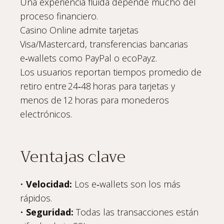
Una experiencia fluida depende mucho del
proceso financiero.
Casino Online admite tarjetas
Visa/Mastercard, transferencias bancarias
e‑wallets como PayPal o ecoPayz.
Los usuarios reportan tiempos promedio de
retiro entre 24‑48 horas para tarjetas y
menos de 12 horas para monederos
electrónicos.
Ventajas clave
•
Velocidad:
Los e‑wallets son los más
rápidos.
•
Seguridad:
Todas las transacciones están