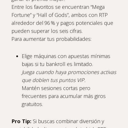
Entre los favoritos se encuentran “Mega
Fortune” y “Hall of Gods”, ambos con RTP
alrededor del 96 % y pagos potenciales que
pueden superar los seis cifras.
Para aumentar tus probabilidades:
Elige máquinas con apuestas mínimas
bajas si tu bankroll es limitado.
Juega cuando haya promociones activas
que doblen tus puntos VIP.
Mantén sesiones cortas pero
frecuentes para acumular más giros
gratuitos.
Pro Tip:
Si buscas combinar diversión y