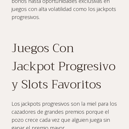
bonos hasta oportunidades exclusivas en
juegos con alta volatilidad como los jackpots
progresivos.
Juegos Con
Jackpot Progresivo
y Slots Favoritos
Los jackpots progresivos son la miel para los
cazadores de grandes premios porque el
pozo crece cada vez que alguien juega sin
ganar el premio mayor.