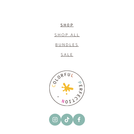
SHOP
SHOP ALL
BUNDLES
SALE