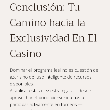
Conclusión: Tu
Camino hacia la
Exclusividad En El
Casino
Dominar el programa leal no es cuestión del
azar sino del uso inteligente de recursos
disponibles.
Al aplicar estas diez estrategias — desde
aprovechar el bono bienvenida hasta
participar activamente en torneos —