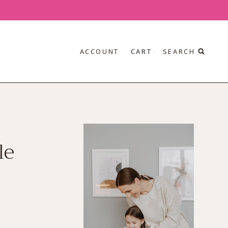
ACCOUNT
CART
SEARCH
le