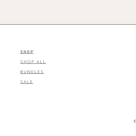
SHOP
SHOP ALL
BUNDLES
SALE