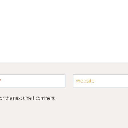
*
Website
for the next time I comment.