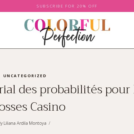
SUBSCRIBE FOR 20% OFF
UNCATEGORIZED
ial des probabilités pour 
osses Casino
By
Liliana Ardila Montoya