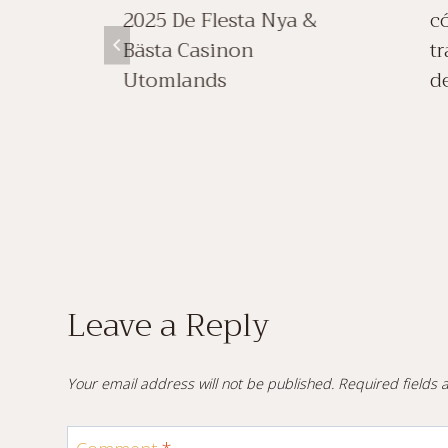
но
2025 De Flesta Nya &
c
Bästa Casinon
t
Utomlands
d
Leave a Reply
Your email address will not be published.
Required fields