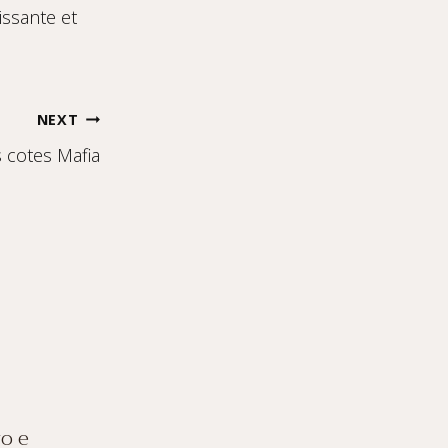
issante et
NEXT
 cotes Mafia
vo e
Guide complet du