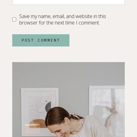
Save my name, email, and website in this
browser for the next time I comment.