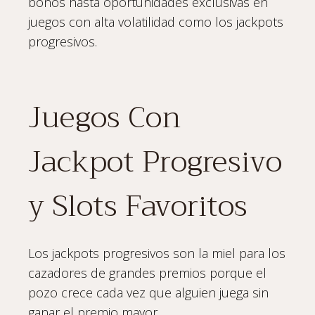
bonos hasta oportunidades exclusivas en
juegos con alta volatilidad como los jackpots
progresivos.
Juegos Con
Jackpot Progresivo
y Slots Favoritos
Los jackpots progresivos son la miel para los
cazadores de grandes premios porque el
pozo crece cada vez que alguien juega sin
ganar el premio mayor.