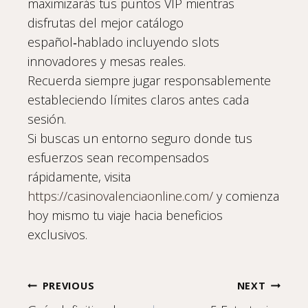
maximizarás tus puntos VIP mientras
disfrutas del mejor catálogo
español‑hablado incluyendo slots
innovadores y mesas reales.
Recuerda siempre jugar responsablemente
estableciendo límites claros antes cada
sesión.
Si buscas un entorno seguro donde tus
esfuerzos sean recompensados
rápidamente, visita
https://casinovalenciaonline.com/
y comienza
hoy mismo tu viaje hacia beneficios
exclusivos.​
Post
PREVIOUS
NEXT