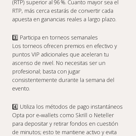
(RTP) superior al 96 %. Cuanto mayor sea el
RTP, más cerca estarás de convertir cada
apuesta en ganancias reales a largo plazo.
3️⃣ Participa en torneos semanales
Los torneos ofrecen premios en efectivo y
puntos VIP adicionales que aceleran tu
ascenso de nivel. No necesitas ser un
profesional; basta con jugar
consistentemente durante la semana del
evento.
4️⃣ Utiliza los métodos de pago instantáneos
Opta por e‑wallets como Skrill o Neteller
para depositar y retirar fondos en cuestión
de minutos; esto te mantiene activo y evita