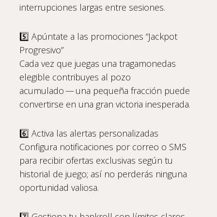
interrupciones largas entre sesiones.
5️⃣ Apúntate a las promociones “Jackpot
Progresivo”
Cada vez que juegas una tragamonedas
elegible contribuyes al pozo
acumulado — una pequeña fracción puede
convertirse en una gran victoria inesperada.
6️⃣ Activa las alertas personalizadas
Configura notificaciones por correo o SMS
para recibir ofertas exclusivas según tu
historial de juego; así no perderás ninguna
oportunidad valiosa.
7️⃣ Gestiona tu bankroll con límites claros