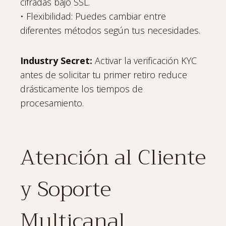
cifradas bajo SSL.
• Flexibilidad: Puedes cambiar entre
diferentes métodos según tus necesidades.
Industry Secret:
Activar la verificación KYC
antes de solicitar tu primer retiro reduce
drásticamente los tiempos de
procesamiento.
Atención al Cliente
y Soporte
Multicanal