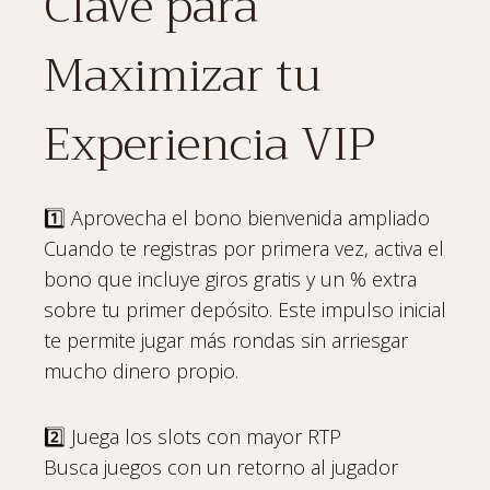
Clave para
Maximizar tu
Experiencia VIP
1️⃣ Aprovecha el bono bienvenida ampliado
Cuando te registras por primera vez, activa el
bono que incluye giros gratis y un % extra
sobre tu primer depósito. Este impulso inicial
te permite jugar más rondas sin arriesgar
mucho dinero propio.
2️⃣ Juega los slots con mayor RTP
Busca juegos con un retorno al jugador