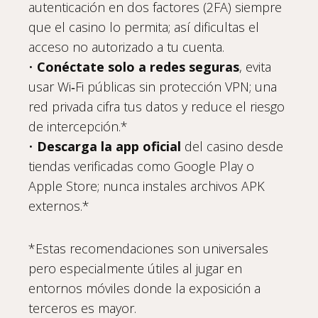
autenticación en dos factores (2FA) siempre
que el casino lo permita; así dificultas el
acceso no autorizado a tu cuenta.
•
Conéctate solo a redes seguras
, evita
usar Wi‑Fi públicas sin protección VPN; una
red privada cifra tus datos y reduce el riesgo
de intercepción.*
•
Descarga la app oficial
del casino desde
tiendas verificadas como Google Play o
Apple Store; nunca instales archivos APK
externos.*
*Estas recomendaciones son universales
pero especialmente útiles al jugar en
entornos móviles donde la exposición a
terceros es mayor.