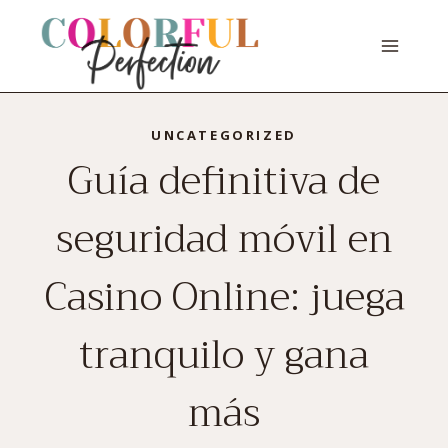
Skip
to
content
UNCATEGORIZED
Guía definitiva de
seguridad móvil en
Casino Online: juega
tranquilo y gana
más