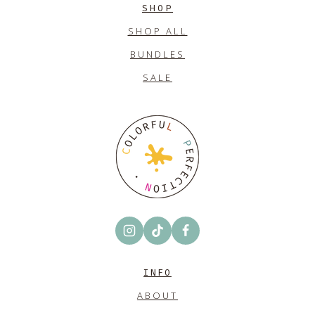
SHOP
SHOP ALL
BUNDLES
SALE
INFO
ABOUT