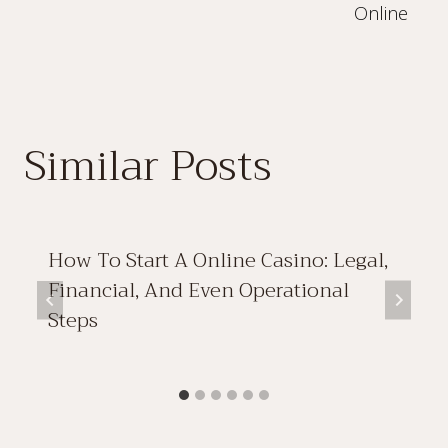
Online
Similar Posts
How To Start A Online Casino: Legal,
Financial, And Even Operational
Steps