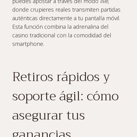
puedes apostar a través del modo
live
,
donde crupieres reales transmiten partidas
auténticas directamente a tu pantalla móvil.
Esta función combina la adrenalina del
casino tradicional con la comodidad del
smartphone.
Retiros rápidos y
soporte ágil: cómo
asegurar tus
ganancias