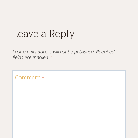
Leave a Reply
Your email address will not be published.
Required
fields are marked
*
Comment
*