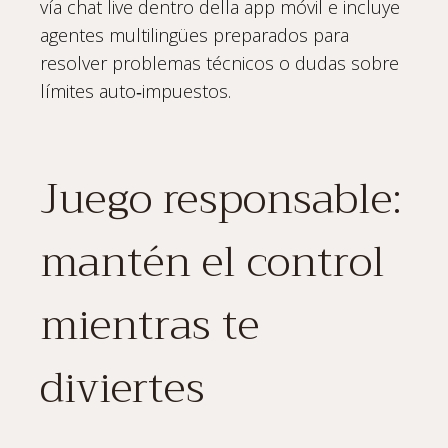
vía chat live dentro della app móvil e incluye
agentes multilingües preparados para
resolver problemas técnicos o dudas sobre
límites auto‑impuestos.
Juego responsable:
mantén el control
mientras te
diviertes