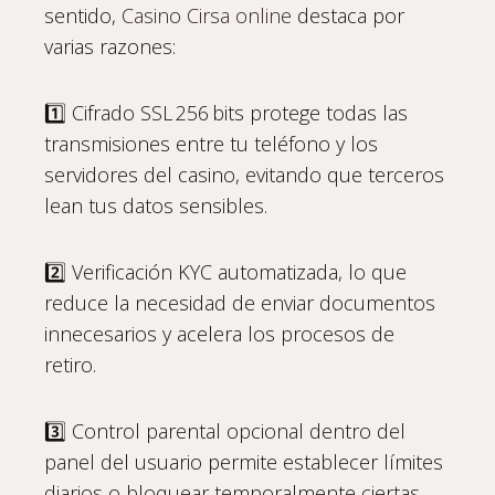
sentido,
Casino Cirsa online
destaca por
varias razones:
1️⃣ Cifrado SSL 256 bits protege todas las
transmisiones entre tu teléfono y los
servidores del casino, evitando que terceros
lean tus datos sensibles.
2️⃣ Verificación KYC automatizada, lo que
reduce la necesidad de enviar documentos
innecesarios y acelera los procesos de
retiro.
3️⃣ Control parental opcional dentro del
panel del usuario permite establecer límites
diarios o bloquear temporalmente ciertas