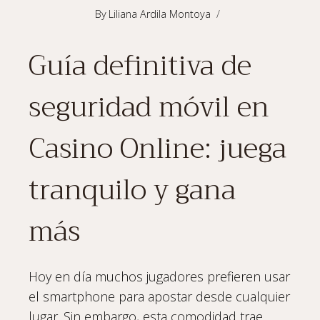
By
Liliana Ardila Montoya
Guía definitiva de
seguridad móvil en
Casino Online: juega
tranquilo y gana
más
Hoy en día muchos jugadores prefieren usar
el smartphone para apostar desde cualquier
lugar. Sin embargo, esta comodidad trae