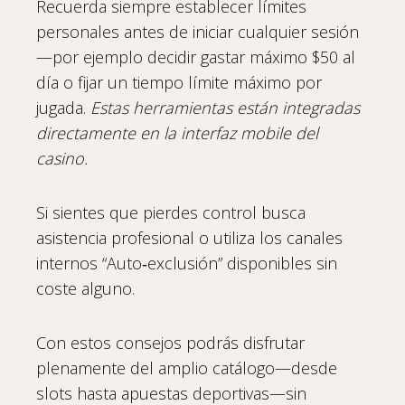
Recuerda siempre establecer límites
personales antes de iniciar cualquier sesión
—por ejemplo decidir gastar máximo $50 al
día o fijar un tiempo límite máximo por
jugada.
Estas herramientas están integradas
directamente en la interfaz mobile del
casino.
Si sientes que pierdes control busca
asistencia profesional o utiliza los canales
internos “Auto‑exclusión” disponibles sin
coste alguno.
Con estos consejos podrás disfrutar
plenamente del amplio catálogo—desde
slots hasta apuestas deportivas—sin