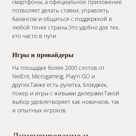
смартфоны, а официальное приложение
позволяет делать ставки, управлять
балансом и общаться с поддержкой в
любой точке страны.Это удобно для тех,
кто часто в пути.
Игры и провайдеры
На площадке более 2000 слотов от
NetEnt, Microgaming, Play’n GO и
других.Также есть рулетка, блэкджек,
покер и игры с живыми дилерами.Такой
выбор удовлетворяет как новичков, так
и опытных игроков.