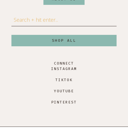
Search
SHOP ALL
CONNECT
INSTAGRAM
TIKTOK
YOUTUBE
PINTEREST