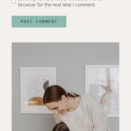
browser for the next time I comment.