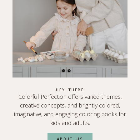
HEY THERE
Colorful Perfection offers varied themes,
creative concepts, and brightly colored,
imaginative, and engaging coloring books for
kids and adults.
ABOUT US