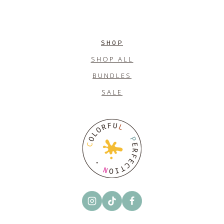
SHOP
SHOP ALL
BUNDLES
SALE