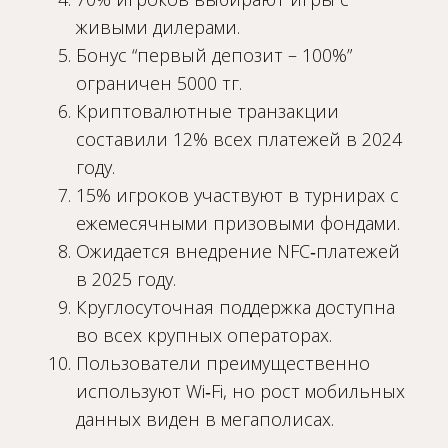
живыми дилерами.
Бонус “первый депозит – 100%”
ограничен 5000 тг.
Криптовалютные транзакции
составили 12% всех платежей в 2024
году.
15% игроков участвуют в турнирах с
ежемесячными призовыми фондами.
Ожидается внедрение NFC‑платежей
в 2025 году.
Круглосуточная поддержка доступна
во всех крупных операторах.
Пользователи преимущественно
используют Wi‑Fi, но рост мобильных
данных виден в мегаполисах.