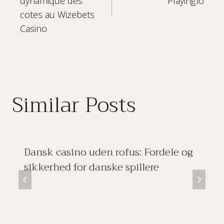
navigation
dynamique des
Playing.io
cotes au Wizebets
Casino
Similar Posts
Dansk casino uden rofus: Fordele og
sikkerhed for danske spillere