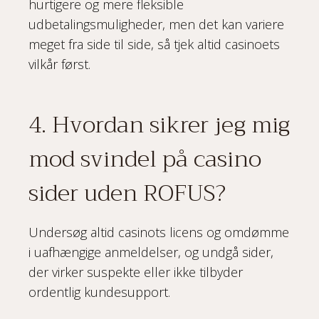
hurtigere og mere fleksible
udbetalingsmuligheder, men det kan variere
meget fra side til side, så tjek altid casinoets
vilkår først.
4. Hvordan sikrer jeg mig
mod svindel på casino
sider uden ROFUS?
Undersøg altid casinots licens og omdømme
i uafhængige anmeldelser, og undgå sider,
der virker suspekte eller ikke tilbyder
ordentlig kundesupport.