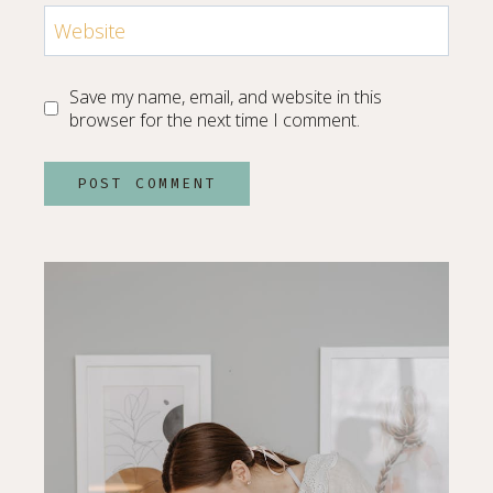
Website
Save my name, email, and website in this
browser for the next time I comment.