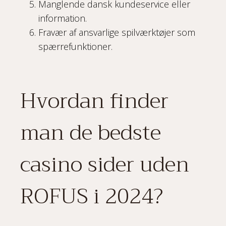
Manglende dansk kundeservice eller
information.
Fravær af ansvarlige spilværktøjer som
spærrefunktioner.
Hvordan finder
man de bedste
casino sider uden
ROFUS i 2024?