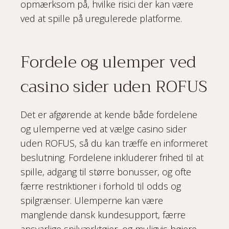
opmærksom på, hvilke risici der kan være
ved at spille på uregulerede platforme.
Fordele og ulemper ved
casino sider uden ROFUS
Det er afgørende at kende både fordelene
og ulemperne ved at vælge casino sider
uden ROFUS, så du kan træffe en informeret
beslutning. Fordelene inkluderer frihed til at
spille, adgang til større bonusser, og ofte
færre restriktioner i forhold til odds og
spilgrænser. Ulemperne kan være
manglende dansk kundesupport, færre
ansvarlige spilværktøjer, og muligvis højere