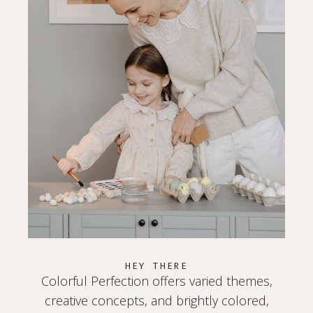
HEY THERE
Colorful Perfection offers varied themes,
creative concepts, and brightly colored,