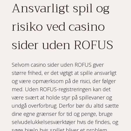
Ansvarligt spil og
risiko ved casino
sider uden ROFUS
Selvom casino sider uden ROFUS giver
større frihed, er det vigtigt at spille ansvarligt
og være opmærksom på de risici, der følger
med. Uden ROFUS-registreringen kan det
være svært at holde styr på spillevaner og
undgå overforbrug. Derfor bør du altid sætte
dine egne grænser for tid og penge, bruge
selvudelukkelsesværktøjer hvis de findes, og
søge hjælp hvis spillet bliver et problem.