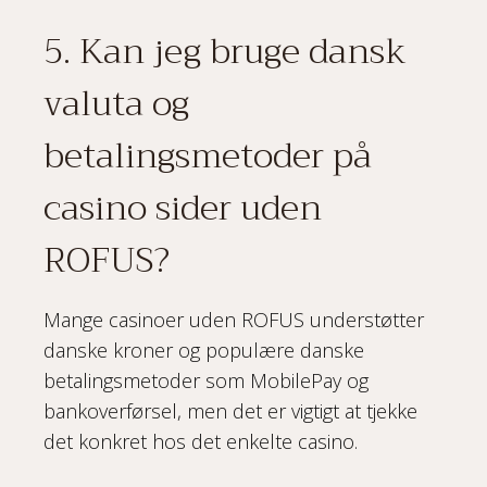
5. Kan jeg bruge dansk
valuta og
betalingsmetoder på
casino sider uden
ROFUS?
Mange casinoer uden ROFUS understøtter
danske kroner og populære danske
betalingsmetoder som MobilePay og
bankoverførsel, men det er vigtigt at tjekke
det konkret hos det enkelte casino.