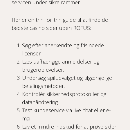
servicen under sikre rammer.
Her er en trin-for-trin guide til at finde de
bedste casino sider uden ROFUS:
Søg efter anerkendte og frisindede
licenser.
Læs uafhængige anmeldelser og
brugeroplevelser.
Undersøg spiludvalget og tilgængelige
betalingsmetoder.
Kontrolér sikkerhedsprotokoller og
datahåndtering.
Test kundeservice via live chat eller e-
mail.
Lav et mindre indskud for at prøve siden