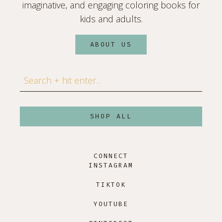
imaginative, and engaging coloring books for
kids and adults.
ABOUT US
Search
SHOP ALL
CONNECT
INSTAGRAM
TIKTOK
YOUTUBE