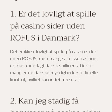
1. Er det lovligt at spille
på casino sider uden
ROFUS i Danmark?
Det er ikke ulovligt at spille på casino sider
uden ROFUS, men mange af disse casinoer
er ikke underlagt dansk spillicens. Derfor
mangler de danske myndigheders officielle
kontrol, hvilket kan indebære risici.
2. Kan jeg stadig få