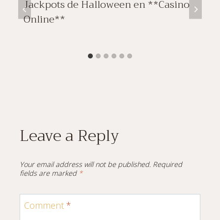
Jackpots de Halloween en **Casino
Online**
Leave a Reply
Your email address will not be published.
Required
fields are marked
*
Comment
*