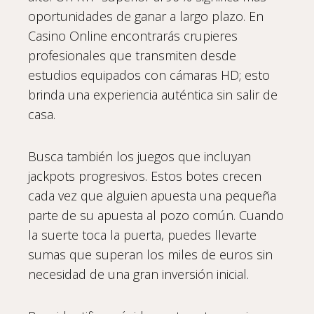
oportunidades de ganar a largo plazo. En
Casino Online encontrarás crupieres
profesionales que transmiten desde
estudios equipados con cámaras HD; esto
brinda una experiencia auténtica sin salir de
casa.
Busca también los juegos que incluyan
jackpots progresivos. Estos botes crecen
cada vez que alguien apuesta una pequeña
parte de su apuesta al pozo común. Cuando
la suerte toca la puerta, puedes llevarte
sumas que superan los miles de euros sin
necesidad de una gran inversión inicial.