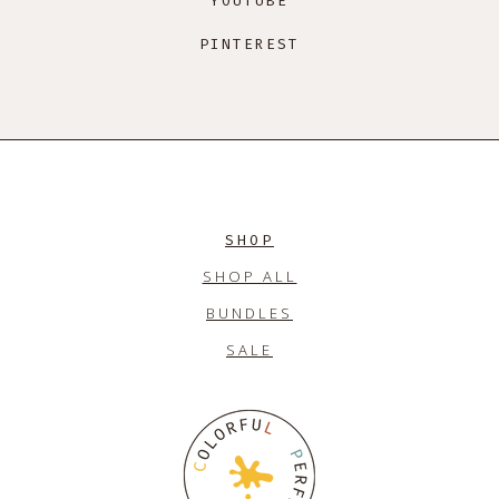
YOUTUBE
PINTEREST
SHOP
SHOP ALL
BUNDLES
SALE