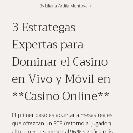
By
Liliana Ardila Montoya
3 Estrategas
Expertas para
Dominar el Casino
en Vivo y Móvil en
**Casino Online**
El primer paso es apuntar a mesas reales
que ofrezcan un RTP (retorno al jugador)
alto. Un RTP superior al 96 % significa más