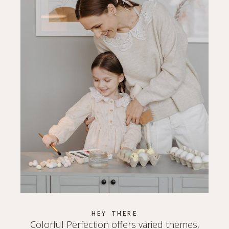
HEY THERE
Colorful Perfection offers varied themes,