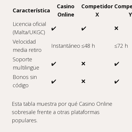
Casino
Competidor
Compe
Característica
Online
X
Y
Licencia oficial
✔️
✔️
❌
(Malta/UKGC)
Velocidad
Instantáneo
≤48 h
≤72 h
media retiro
Soporte
✔️
❌
✔️
multilingüe
Bonos sin
✔️
❌
✔️
código
Esta tabla muestra por qué Casino Online
sobresale frente a otras plataformas
populares.