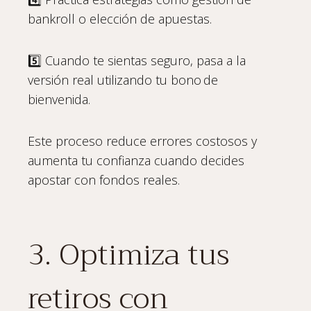
bankroll o elección de apuestas.
5️⃣ Cuando te sientas seguro, pasa a la
versión real utilizando tu bono de
bienvenida.
Este proceso reduce errores costosos y
aumenta tu confianza cuando decides
apostar con fondos reales.
3. Optimiza tus
retiros con