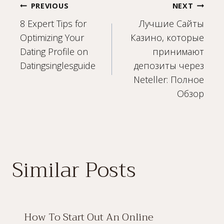
Post
PREVIOUS
NEXT
8 Expert Tips for
Лучшие Сайты
navigation
Optimizing Your
Казино, которые
Dating Profile on
принимают
Datingsinglesguide
депозиты через
Neteller: Полное
Обзор
Similar Posts
How To Start Out An Online