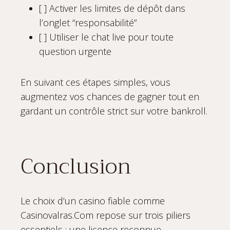
[ ] Activer les limites de dépôt dans
l’onglet “responsabilité”
[ ] Utiliser le chat live pour toute
question urgente
En suivant ces étapes simples, vous
augmentez vos chances de gagner tout en
gardant un contrôle strict sur votre bankroll.
Conclusion
Le choix d’un casino fiable comme
Casinovalras.Com repose sur trois piliers
essentiels : une licence reconnue