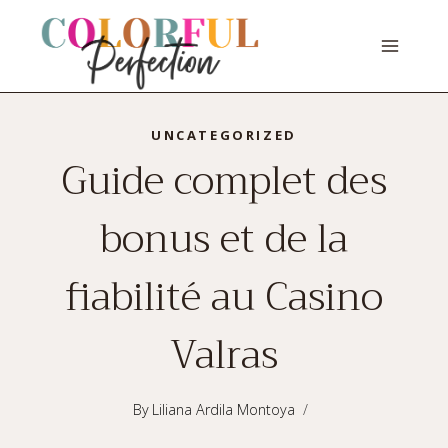
Skip
to
content
UNCATEGORIZED
Guide complet des
bonus et de la
fiabilité au Casino
Valras
By
Liliana Ardila Montoya