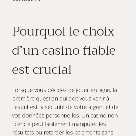
Pourquoi le choix
d’un casino fiable
est crucial
Lorsque vous décidez de jouer en ligne, la
première question qui doit vous venir à
l’esprit est la sécurité de votre argent et de
vos données personnelles. Un casino non
licencié peut facilement manipuler les
résultats ou retarder les paiements sans