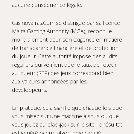
aucune conséquence légale.
Casinovalras.Com se distingue par sa licence
Malta Gaming Authority (MGA), reconnue
mondialement pour son exigence en matière
de transparence financière et de protection
du joueur. Cette autorité impose des audits
réguliers qui vérifient que le taux de retour
au joueur (RTP) des jeux correspond bien
aux valeurs annoncées par les
développeurs.
En pratique, cela signifie que chaque fois que
vous misez sur une machine à sous ou que
vous jouez au blackjack sur le site, le résultat
est généré par un algorithme certifié