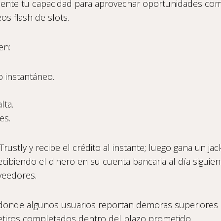
tamente tu capacidad para aprovechar oportunidades co
os flash de slots.
en:
o instantáneo.
lta.
es.
ustly y recibe el crédito al instante; luego gana un jac
recibiendo el dinero en su cuenta bancaria al día siguien
oveedores.
 donde algunos usuarios reportan demoras superiores a
retiros completados dentro del plazo prometido.