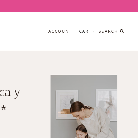
ACCOUNT
CART
SEARCH
ca y
**