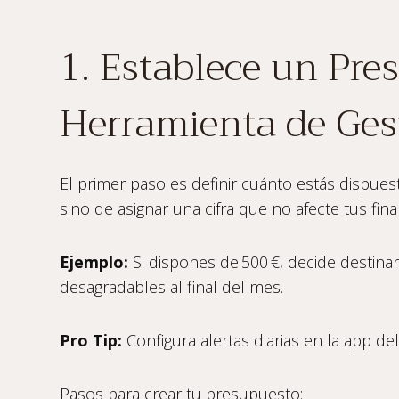
1. Establece un Pre
Herramienta de Ges
El primer paso es definir cuánto estás dispues
sino de asignar una cifra que no afecte tus fina
Ejemplo:
Si dispones de 500 €, decide destinar
desagradables al final del mes.
Pro Tip:
Configura alertas diarias en la app del
Pasos para crear tu presupuesto: