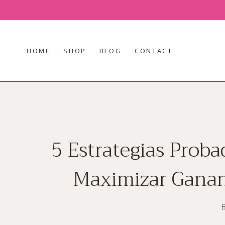
Skip
to
content
HOME
SHOP
BLOG
CONTACT
5 Estrategias Proba
Maximizar Ganan