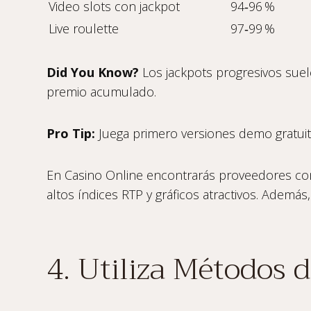
Video slots con jackpot
94‑96 %
Live roulette
97‑99 %
Did You Know?
Los jackpots progresivos suel
premio acumulado.
Pro Tip:
Juega primero versiones demo gratuitas
En Casino Online encontrarás proveedores co
altos índices RTP y gráficos atractivos. Además
4. Utiliza Métodos 