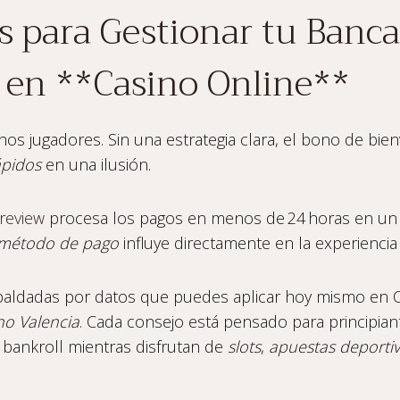
s para Gestionar tu Banca
 en **Casino Online**
os jugadores. Sin una estrategia clara, el bono de bie
ápidos
en una ilusión.
 review
procesa los pagos en menos de 24 horas en un 
método de pago
influye directamente en la experiencia
espaldadas por datos que puedes aplicar hoy mismo en 
no Valencia
. Cada consejo está pensado para principian
bankroll mientras disfrutan de
slots
,
apuestas deporti