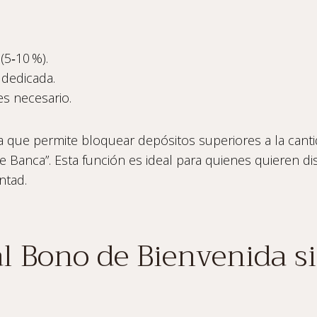
(5‑10 %).
 dedicada.
 es necesario.
a que permite bloquear depósitos superiores a la cant
 Banca”. Esta función es ideal para quienes quieren dis
ntad.
al Bono de Bienvenida s