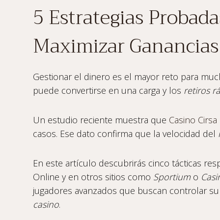
5 Estrategias Probada
Maximizar Ganancias
Gestionar el dinero es el mayor reto para much
puede convertirse en una carga y los
retiros r
Un estudio reciente muestra que
Casino Cirsa
casos. Ese dato confirma que la velocidad del
En este artículo descubrirás cinco tácticas r
Online y en otros sitios como
Sportium
o
Casi
jugadores avanzados que buscan controlar su 
casino
.