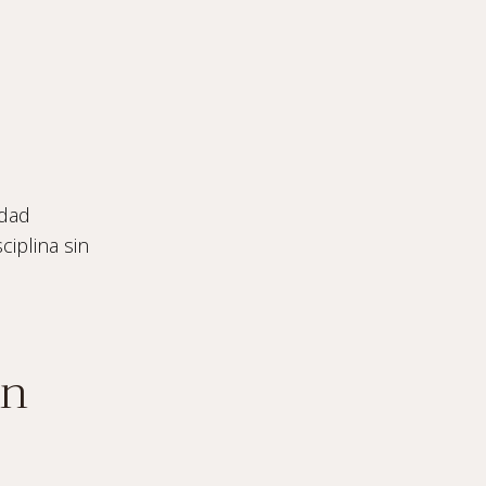
idad
ciplina sin
in