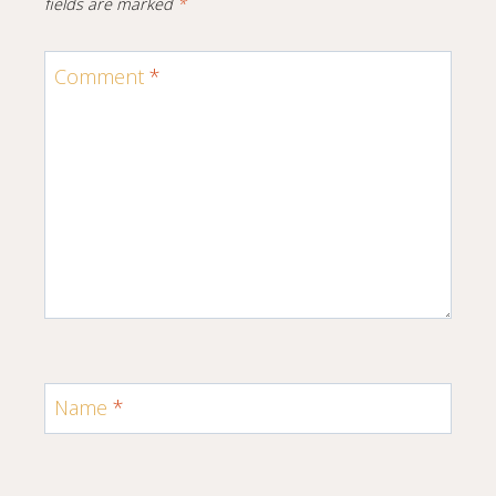
fields are marked
*
Comment
*
Name
*