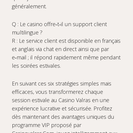
généralement.
Q : Le casino offre‑t‑il un support client
multilingue ?
R : Le service client est disponible en français
et anglais via chat en direct ainsi que par
e‑mail ; il répond rapidement même pendant
les soirées estivales.
En suivant ces six stratégies simples mais
efficaces, vous transformerez chaque
session estivale au Casino Valras en une
expérience lucrative et sécurisée. Profitez
dès maintenant des avantages uniques du
programme VIP proposé par