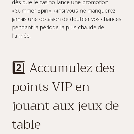
dès que le casino lance une promotion
« Summer Spin ». Ainsi vous ne manquerez
jamais une occasion de doubler vos chances
pendant la période la plus chaude de
l’année.
2️⃣ Accumulez des
points VIP en
jouant aux jeux de
table