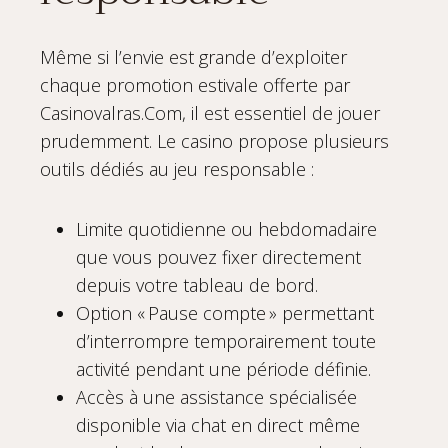
Même si l’envie est grande d’exploiter
chaque promotion estivale offerte par
Casinovalras.Com, il est essentiel de jouer
prudemment. Le casino propose plusieurs
outils dédiés au jeu responsable :
Limite quotidienne ou hebdomadaire
que vous pouvez fixer directement
depuis votre tableau de bord.
Option « Pause compte » permettant
d’interrompre temporairement toute
activité pendant une période définie.
Accès à une assistance spécialisée
disponible via chat en direct même