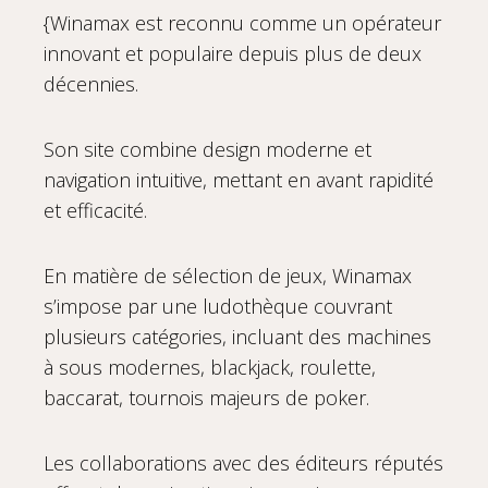
{Winamax est reconnu comme un opérateur
innovant et populaire depuis plus de deux
décennies.
Son site combine design moderne et
navigation intuitive, mettant en avant rapidité
et efficacité.
En matière de sélection de jeux, Winamax
s’impose par une ludothèque couvrant
plusieurs catégories, incluant des machines
à sous modernes, blackjack, roulette,
baccarat, tournois majeurs de poker.
Les collaborations avec des éditeurs réputés