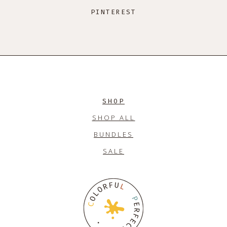
PINTEREST
SHOP
SHOP ALL
BUNDLES
SALE