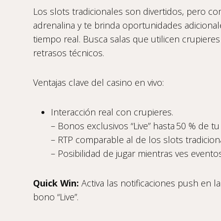
Los slots tradicionales son divertidos, pero c
adrenalina y te brinda oportunidades adiciona
tiempo real. Busca salas que utilicen crupiere
retrasos técnicos.
Ventajas clave del casino en vivo:
Interacción real con crupieres.
– Bonos exclusivos “Live” hasta 50 % de tu
– RTP comparable al de los slots tradicion
– Posibilidad de jugar mientras ves event
Quick Win:
Activa las notificaciones push en l
bono “Live”.