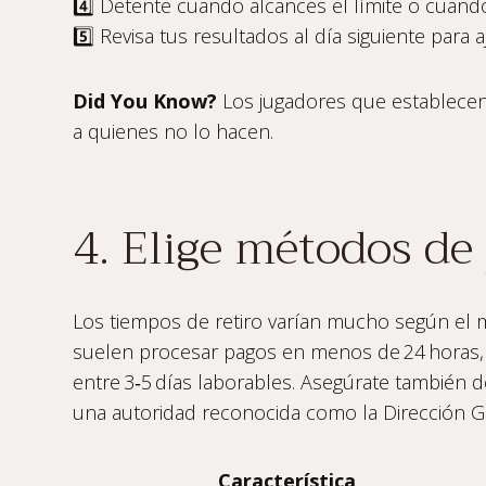
4️⃣ Detente cuando alcances el límite o cuand
5️⃣ Revisa tus resultados al día siguiente para a
Did You Know?
Los jugadores que establecen
a quienes no lo hacen.
4. Elige métodos de
Los tiempos de retiro varían mucho según el mé
suelen procesar pagos en menos de 24 horas, 
entre 3‑5 días laborables. Asegúrate también d
una autoridad reconocida como la Dirección G
Característica