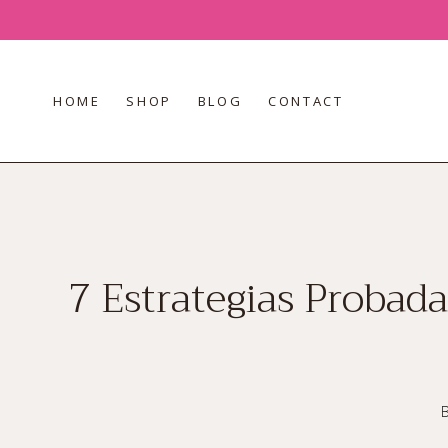
Skip
to
content
HOME
SHOP
BLOG
CONTACT
7 Estrategias Probada