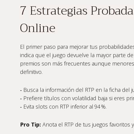
7 Estrategias Probada
Online
El primer paso para mejorar tus probabilidades
indica que el juego devuelve la mayor parte del 
premios son más frecuentes aunque menores, 
definitivo.
‑ Busca la información del RTP en la ficha del j
‑ Prefiere títulos con volatilidad baja si eres pri
‑ Evita slots con RTP inferior al 94 %.
Pro Tip:
Anota el RTP de tus juegos favoritos 