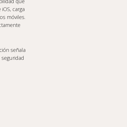
bilidad que
 iOS, carga
os móviles.
ectamente
ción señala
 seguridad