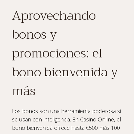
Aprovechando
bonos y
promociones: el
bono bienvenida y
más
Los bonos son una herramienta poderosa si
se usan con inteligencia. En Casino Online, el
bono bienvenida ofrece hasta €500 más 100