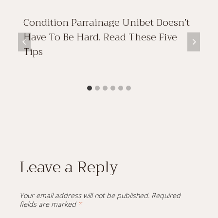
Condition Parrainage Unibet Doesn’t
Have To Be Hard. Read These Five
Tips
Leave a Reply
Your email address will not be published.
Required
fields are marked
*