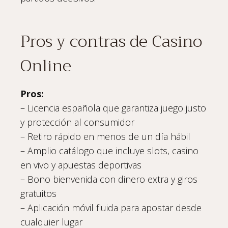
Pros y contras de Casino
Online
Pros:
– Licencia española que garantiza juego justo
y protección al consumidor
– Retiro rápido en menos de un día hábil
– Amplio catálogo que incluye slots, casino
en vivo y apuestas deportivas
– Bono bienvenida con dinero extra y giros
gratuitos
– Aplicación móvil fluida para apostar desde
cualquier lugar