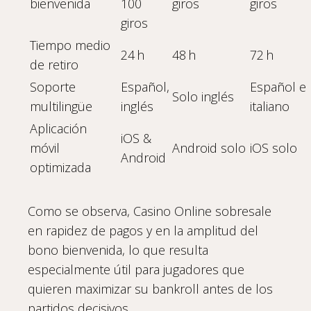
bienvenida
100
giros
giros
giros
Tiempo medio
24 h
48 h
72 h
de retiro
Soporte
Español,
Español e
Solo inglés
multilingüe
inglés
italiano
Aplicación
iOS &
móvil
Android solo
iOS solo
Android
optimizada
Como se observa, Casino Online sobresale
en rapidez de pagos y en la amplitud del
bono bienvenida, lo que resulta
especialmente útil para jugadores que
quieren maximizar su bankroll antes de los
partidos decisivos.