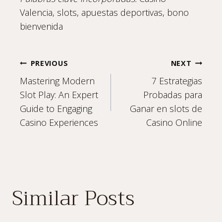
Valencia, slots, apuestas deportivas, bono
bienvenida
Post
PREVIOUS
NEXT
Mastering Modern
7 Estrategias
navigation
Slot Play: An Expert
Probadas para
Guide to Engaging
Ganar en slots de
Casino Experiences
Casino Online
Similar Posts