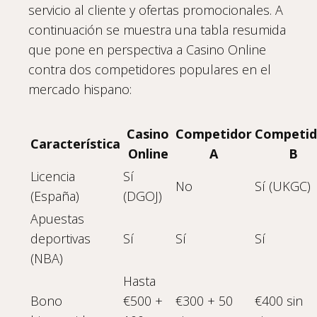
servicio al cliente y ofertas promocionales. A
continuación se muestra una tabla resumida
que pone en perspectiva a Casino Online
contra dos competidores populares en el
mercado hispano:
Casino
Competidor
Competid
Característica
Online
A
B
Licencia
Sí
No
Sí (UKGC)
(España)
(DGOJ)
Apuestas
deportivas
Sí
Sí
Sí
(NBA)
Hasta
Bono
€500 +
€300 + 50
€400 sin