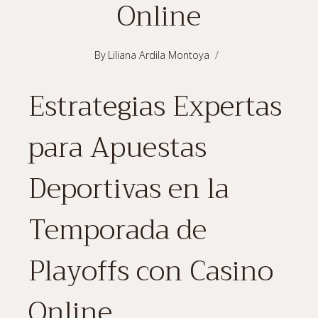
Online
By
Liliana Ardila Montoya
Estrategias Expertas
para Apuestas
Deportivas en la
Temporada de
Playoffs con Casino
Online