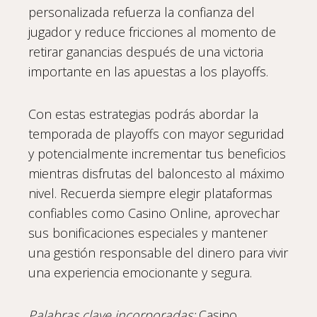
personalizada refuerza la confianza del
jugador y reduce fricciones al momento de
retirar ganancias después de una victoria
importante en las apuestas a los playoffs.
Con estas estrategias podrás abordar la
temporada de playoffs con mayor seguridad
y potencialmente incrementar tus beneficios
mientras disfrutas del baloncesto al máximo
nivel. Recuerda siempre elegir plataformas
confiables como Casino Online, aprovechar
sus bonificaciones especiales y mantener
una gestión responsable del dinero para vivir
una experiencia emocionante y segura.
Palabras clave incorporadas:
Casino