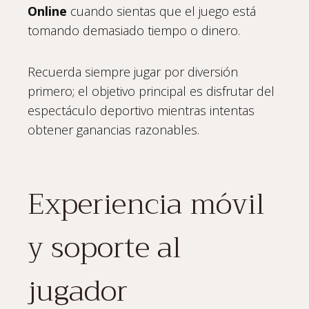
Online
cuando sientas que el juego está
tomando demasiado tiempo o dinero.
Recuerda siempre jugar por diversión
primero; el objetivo principal es disfrutar del
espectáculo deportivo mientras intentas
obtener ganancias razonables.
Experiencia móvil
y soporte al
jugador