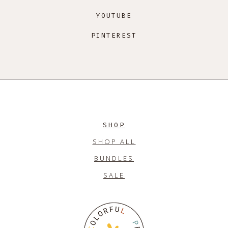
YOUTUBE
PINTEREST
SHOP
SHOP ALL
BUNDLES
SALE