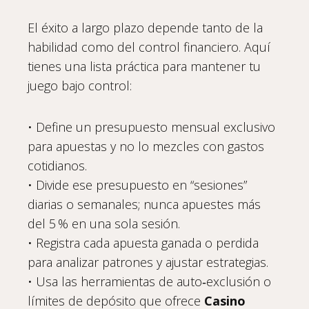
El éxito a largo plazo depende tanto de la
habilidad como del control financiero. Aquí
tienes una lista práctica para mantener tu
juego bajo control:
• Define un presupuesto mensual exclusivo
para apuestas y no lo mezcles con gastos
cotidianos.
• Divide ese presupuesto en “sesiones”
diarias o semanales; nunca apuestes más
del 5 % en una sola sesión.
• Registra cada apuesta ganada o perdida
para analizar patrones y ajustar estrategias.
• Usa las herramientas de auto‑exclusión o
límites de depósito que ofrece
Casino