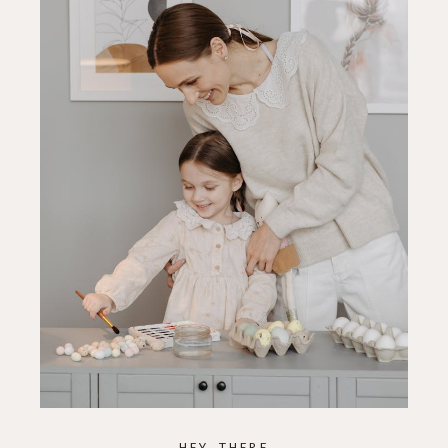
HEY THERE