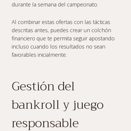
durante la semana del campeonato.
Al combinar estas ofertas con las tácticas
descritas antes, puedes crear un colchón
financiero que te permita seguir apostando
incluso cuando los resultados no sean
favorables inicialmente.
Gestión del
bankroll y juego
responsable