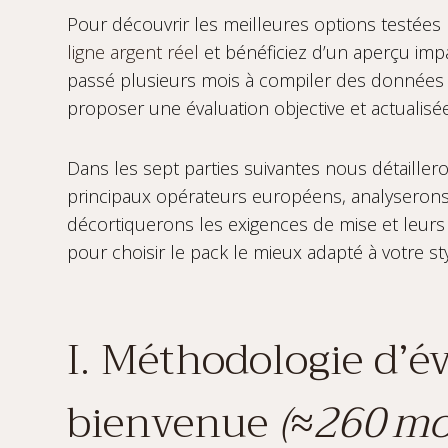
Pour découvrir les meilleures options testées
ligne argent réel
et bénéficiez d’un aperçu impa
passé plusieurs mois à compiler des données pr
proposer une évaluation objective et actualisé
Dans les sept parties suivantes nous détaille
principaux opérateurs européens, analyserons
décortiquerons les exigences de mise et leurs
pour choisir le pack le mieux adapté à votre sty
I. Méthodologie d’é
bienvenue
(≈260 mo