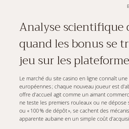
Analyse scientifique 
quand les bonus se t
jeu sur les plateforme
Le marché du site casino en ligne connaît une 
européennes ; chaque nouveau joueur est d’a
offre d’accueil agit comme un aimant commercia
ne teste les premiers rouleaux ou ne dépose so
ou « 100 % de dépôt », se cachent des mécan
apparente aubaine en un simple coût d’acquisi