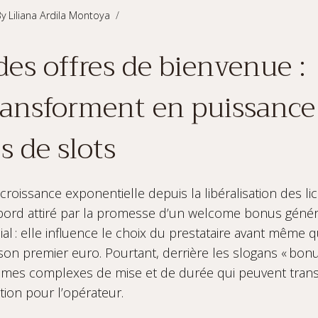
By
Liliana Ardila Montoya
des offres de bienvenue :
ransforment en puissance
s de slots
croissance exponentielle depuis la libéralisation des li
bord attiré par la promesse d’un welcome bonus génér
l : elle influence le choix du prestataire avant même q
n premier euro. Pourtant, derrière les slogans « bonus 
ismes complexes de mise et de durée qui peuvent tran
tion pour l’opérateur.