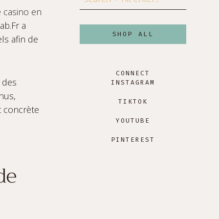
e
casino en
ab.Fr a
SHOP ALL
ls afin de
CONNECT
s des
INSTAGRAM
nus,
TIKTOK
t concrète
YOUTUBE
PINTEREST
de