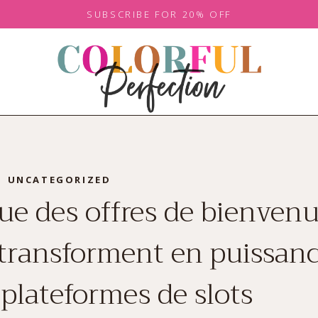
SUBSCRIBE FOR 20% OFF
UNCATEGORIZED
ue des offres de bienvenu
transforment en puissanc
 plateformes de slots