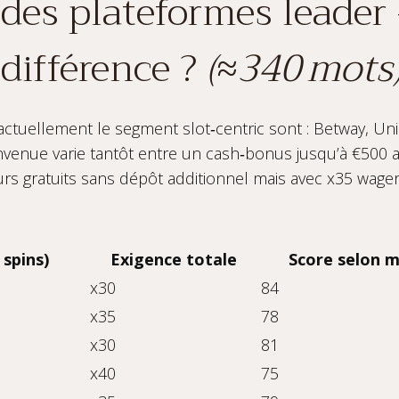
 des plateformes leader
 différence ?
(≈340 mots
tuellement le segment slot‑centric sont : Betway, Uni
nvenue varie tantôt entre un cash‑bonus jusqu’à €500 
rs gratuits sans dépôt additionnel mais avec x35 wager
 spins)
Exigence totale
Score selon 
x30
84
x35
78
x30
81
x40
75