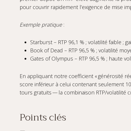
pour couvrir rapidement l’exigence de mise im
Exemple pratique
:
Starburst – RTP 96,1 % ; volatilité faible ; 
Book of Dead – RTP 96,5 % ; volatilité moy
Gates of Olympus – RTP 96,5 % ; haute volat
En appliquant notre coefficient « générosité ré
score inférieur à celui contenant seulement 1
tours gratuits — la combinaison RTP/volatilité
Points clés