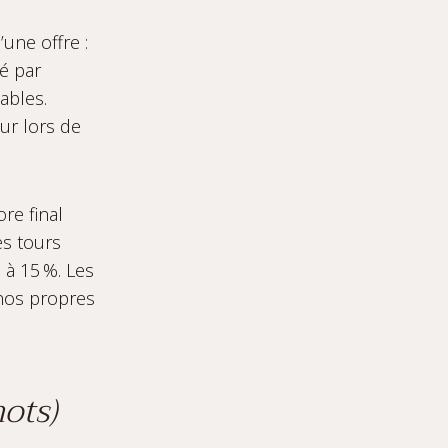
’une offre :
sé par
ables.
ur lors de
re final
es tours
 à 15 %. Les
nos propres
ots)