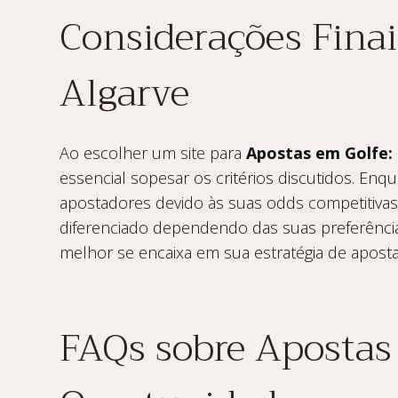
Considerações Finai
Algarve
Ao escolher um site para
Apostas em Golfe:
essencial sopesar os critérios discutidos. En
apostadores devido às suas odds competitivas 
diferenciado dependendo das suas preferência
melhor se encaixa em sua estratégia de aposta
FAQs sobre Apostas