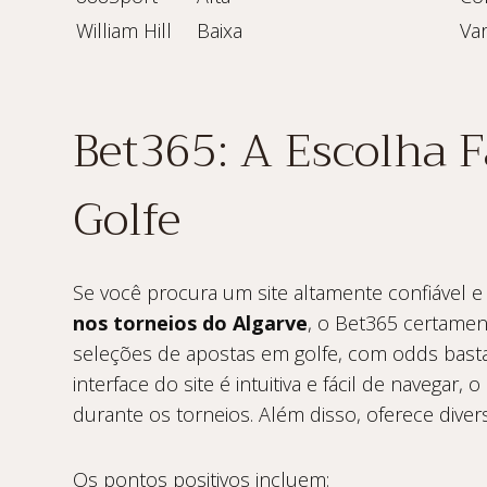
William Hill
Baixa
Var
Bet365: A Escolha F
Golfe
Se você procura um site altamente confiável e 
nos torneios do Algarve
, o Bet365 certamen
seleções de apostas em golfe, com odds basta
interface do site é intuitiva e fácil de navegar
durante os torneios. Além disso, oferece div
Os pontos positivos incluem: