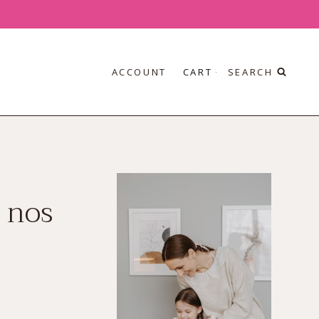
ACCOUNT
CART
SEARCH
 nos