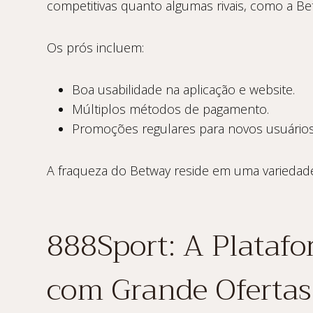
competitivas quanto algumas rivais, como a Be
Os prós incluem:
Boa usabilidade na aplicação e website.
Múltiplos métodos de pagamento.
Promoções regulares para novos usuários
A fraqueza do Betway reside em uma varieda
888Sport: A Plataf
com Grande Ofertas