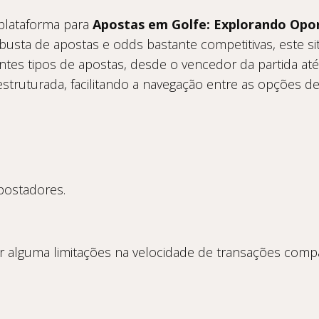
 plataforma para
Apostas em Golfe: Explorando Opo
usta de apostas e odds bastante competitivas, este sit
tes tipos de apostas, desde o vencedor da partida até
struturada, facilitando a navegação entre as opções de
postadores.
 alguma limitações na velocidade de transações comp