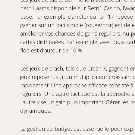
betn1 aams
disponible sur Betn1 Casino, l’ava
base. Par exemple, s’arrêter sur un 17 repose s
gagner sur un pari simple (rouge/noir) est de e
améliorer vos chances de gains réguliers. Au 
cartes distribuées. Par exemple, avec deux ca
flop est d’autour de 10 %.
Les jeux de crash, tels que Crash X, gagnent e
jeux reposent sur un multiplicateur croissant q
rapidement. Une approche efficace consiste à 
réguliers. Une autre tactique est la approche 
l’autre vise un gain plus important. Gérer les r
dynamiques.
La gestion du budget est essentielle pour explo