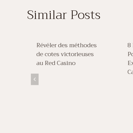
Similar Posts
:
Révéler des méthodes
8
de cotes victorieuses
P
au Red Casino
E
t
C