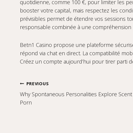
quotidienne, comme 100 €, pour limiter les 
booster votre capital, mais respectez les condi
prévisibles permet de étendre vos sessions to
responsable combinée à une compréhension des
Betn1 Casino propose une plateforme sécurisée
répond via chat en direct. La compatibilité m
Créez un compte aujourd’hui pour tirer parti d
Post
PREVIOUS
Why Spontaneous Personalities Explore Scent 
navigation
Porn