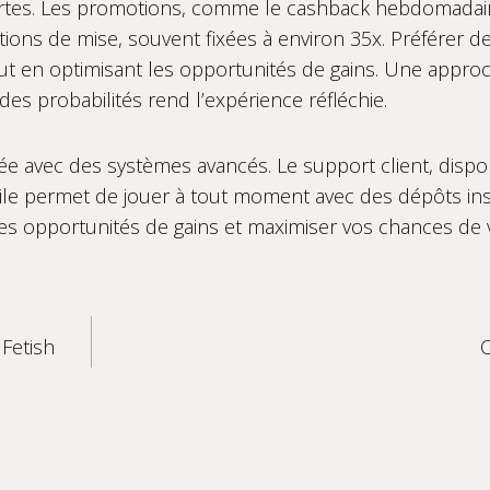
pertes. Les promotions, comme le cashback hebdomadai
tions de mise, souvent fixées à environ 35x. Préférer d
ut en optimisant les opportunités de gains. Une appro
 probabilités rend l’expérience réfléchie.
 avec des systèmes avancés. Le support client, dispon
obile permet de jouer à tout moment avec des dépôts in
es opportunités de gains et maximiser vos chances de v
Fetish