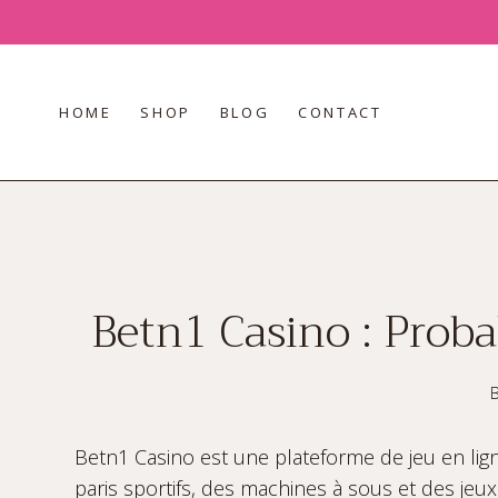
Skip
to
content
HOME
SHOP
BLOG
CONTACT
Betn1 Casino : Proba
Betn1 Casino est une plateforme de jeu en li
paris sportifs, des machines à sous et des jeux