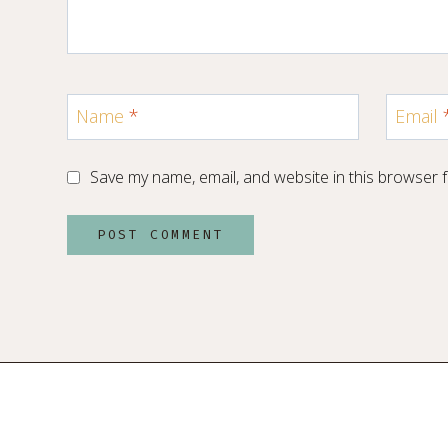
Name
*
Email
Save my name, email, and website in this browser 