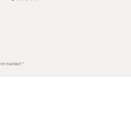
 are marked
*