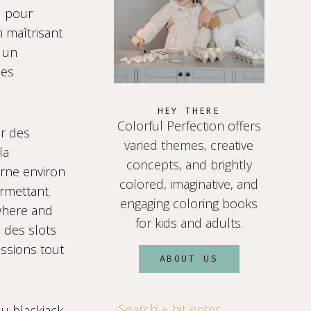
l pour
 maîtrisant
e un
des
HEY THERE
Colorful Perfection offers
ar des
varied themes, creative
la
concepts, and brightly
urne environ
colored, imaginative, and
ermettant
engaging coloring books
 where and
for kids and adults.
 des slots
ssions tout
ABOUT US
Search
Au blackjack,