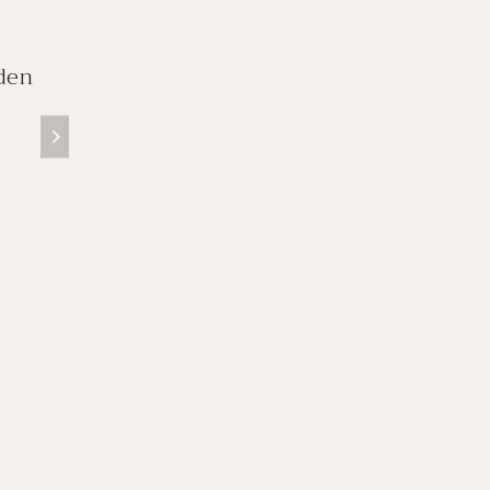
den
“savaspin ᐅ Sitio
Formal Del Casino On
The Internet En
España