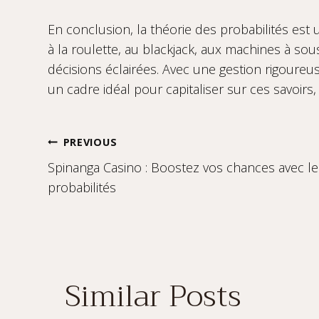
En conclusion, la théorie des probabilités est 
à la roulette, au blackjack, aux machines à 
décisions éclairées. Avec une gestion rigoure
un cadre idéal pour capitaliser sur ces savoirs
Post
PREVIOUS
Spinanga Casino : Boostez vos chances avec le
navigation
probabilités
Similar Posts