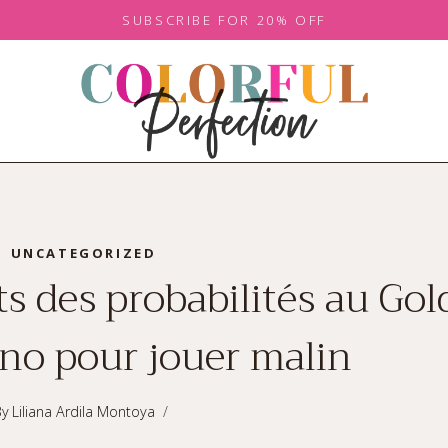
SUBSCRIBE FOR 20% OFF
UNCATEGORIZED
ts des probabilités au Go
ino pour jouer malin
By
Liliana Ardila Montoya