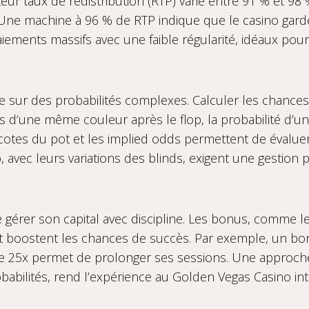
ur taux de redistribution (RTP) varie entre 91 % et 98 
. Une machine à 96 % de RTP indique que le casino gard
 paiements massifs avec une faible régularité, idéaux pou
 sur des probabilités complexes. Calculer les chances
s d’une même couleur après le flop, la probabilité d’u
 cotes du pot et les implied odds permettent de évaluer
avec leurs variations des blinds, exigent une gestion p
e gérer son capital avec discipline. Les bonus, comme l
 et boostent les chances de succès. Par exemple, un b
de 25x permet de prolonger ses sessions. Une approch
bilités, rend l’expérience au Golden Vegas Casino inte