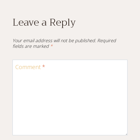
Leave a Reply
Your email address will not be published.
Required
fields are marked
*
Comment
*