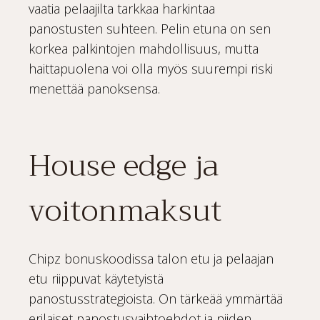
vaatia pelaajilta tarkkaa harkintaa
panostusten suhteen. Pelin etuna on sen
korkea palkintojen mahdollisuus, mutta
haittapuolena voi olla myös suurempi riski
menettää panoksensa.
House edge ja
voitonmaksut
Chipz bonuskoodissa talon etu ja pelaajan
etu riippuvat käytetyistä
panostusstrategioista. On tärkeää ymmärtää
erilaiset panostusvaihtoehdot ja niiden