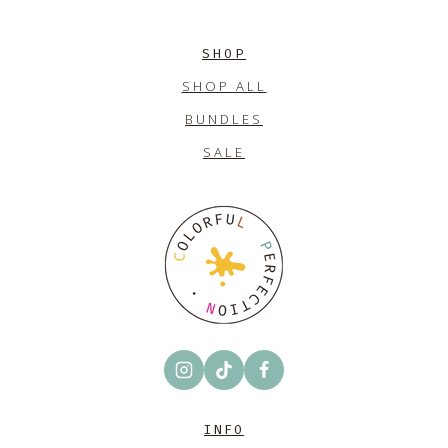
SHOP
SHOP ALL
BUNDLES
SALE
INFO