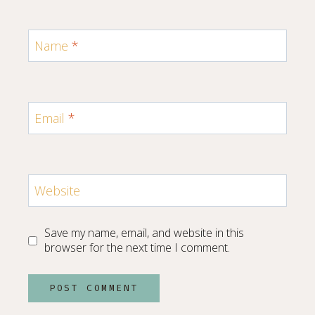
Name
*
Email
*
Website
Save my name, email, and website in this
browser for the next time I comment.