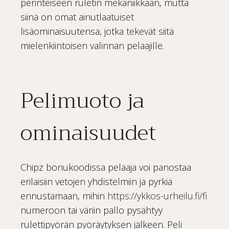
perinteiseen ruletin mekaniikkaan, mutta
siinä on omat ainutlaatuiset
lisäominaisuutensa, jotka tekevät siitä
mielenkiintoisen valinnan pelaajille.
Pelimuoto ja
ominaisuudet
Chipz bonukoodissa pelaaja voi panostaa
erilaisiin vetojen yhdistelmiin ja pyrkiä
ennustamaan, mihin
https://ykkos-urheilu.fi/fi
numeroon tai väriin pallo pysähtyy
rulettipyörän pyöräytyksen jälkeen. Peli