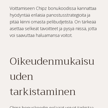
Voittamiseen Chipz bonukoodissa kannattaa
hyödyntää erilaisia panostusstrategioita ja
pitää kiinni omasta pelibudjetista. On tärkeää
asettaa selkeät tavoitteet ja pysyä niissä, jotta
voi saavuttaa haluamansa voitot.
Oikeudenmukaisu
uden
tarkistaminen
Chipz bonuskoodin pelaajat voivat tarkistaa