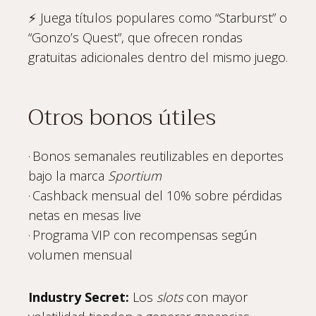
​​⚡️ Juega títulos populares como “Starburst” o
“Gonzo’s Quest”, que ofrecen rondas
gratuitas adicionales dentro del mismo juego.
Otros bonos útiles
· Bonos semanales reutilizables en deportes
bajo la marca
Sportium
· Cashback mensual del 10% sobre pérdidas
netas en mesas live
· Programa VIP con recompensas según
volumen mensual
Industry Secret:
Los
slots
con mayor