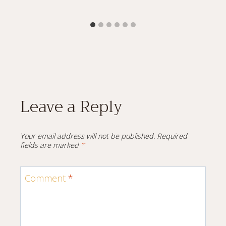
Leave a Reply
Your email address will not be published.
Required
fields are marked
*
Comment
*