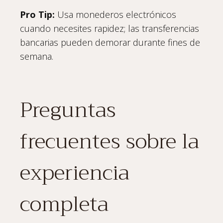
Pro Tip:
Usa monederos electrónicos
cuando necesites rapidez; las transferencias
bancarias pueden demorar durante fines de
semana.
Preguntas
frecuentes sobre la
experiencia
completa