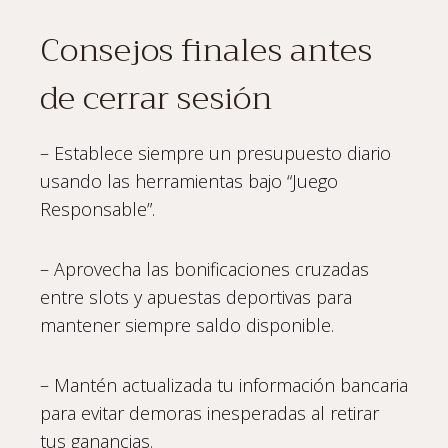
Consejos finales antes
de cerrar sesión
– Establece siempre un presupuesto diario
usando las herramientas bajo “Juego
Responsable”.
– Aprovecha las bonificaciones cruzadas
entre slots y apuestas deportivas para
mantener siempre saldo disponible.
– Mantén actualizada tu información bancaria
para evitar demoras inesperadas al retirar
tus ganancias.