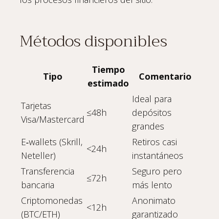
Métodos disponibles
Tiempo
Tipo
Comentario
estimado
Ideal para
Tarjetas
≤48h
depósitos
Visa/Mastercard
grandes
E‑wallets (Skrill,
Retiros casi
<24h
Neteller)
instantáneos
Transferencia
Seguro pero
≤72h
bancaria
más lento
Criptomonedas
Anonimato
<12h
(BTC/ETH)
garantizado