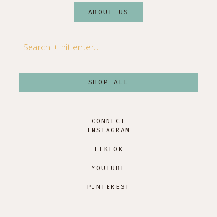
ABOUT US
Search
SHOP ALL
CONNECT
INSTAGRAM
TIKTOK
YOUTUBE
PINTEREST