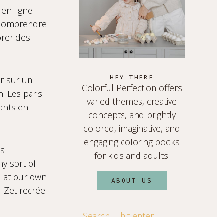
 en ligne
, comprendre
orer des
HEY THERE
er sur un
Colorful Perfection offers
n. Les paris
varied themes, creative
ants en
concepts, and brightly
colored, imaginative, and
engaging coloring books
es
for kids and adults.
ny sort of
s at our own
ABOUT US
u Zet recrée
Search