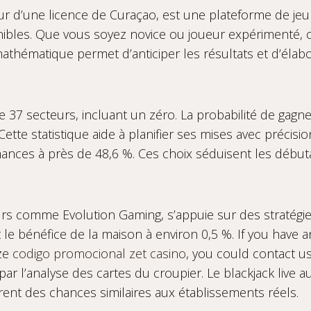
eur d’une licence de Curaçao, est une plateforme de jeu
onibles. Que vous soyez novice ou joueur expérimenté
e mathématique permet d’anticiper les résultats et d’élab
 37 secteurs, incluant un zéro. La probabilité de gagn
ette statistique aide à planifier ses mises avec précisio
nces à près de 48,6 %. Ces choix séduisent les début
urs comme Evolution Gaming, s’appuie sur des stratégi
 le bénéfice de la maison à environ 0,5 %. If you have a
ize
codigo promocional zet casino
, you could contact u
par l’analyse des cartes du croupier. Le blackjack live a
rent des chances similaires aux établissements réels.