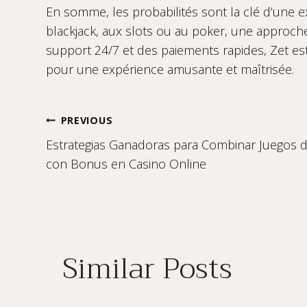
En somme, les probabilités sont la clé d’une ex
blackjack, aux slots ou au poker, une approche
support 24/7 et des paiements rapides, Zet est
pour une expérience amusante et maîtrisée.
Post
PREVIOUS
Estrategias Ganadoras para Combinar Juegos 
navigation
con Bonus en Casino Online
Similar Posts