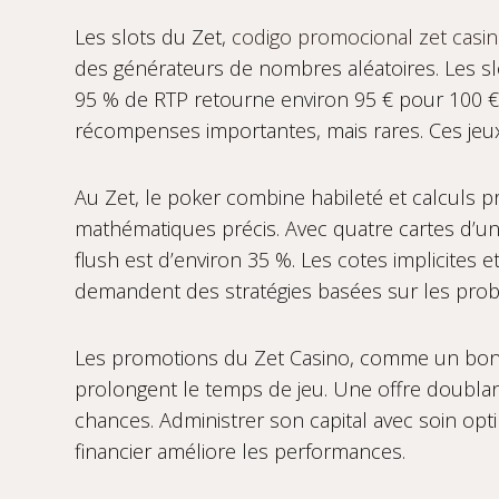
Les slots du Zet,
codigo promocional zet casi
des générateurs de nombres aléatoires. Les sl
95 % de RTP retourne environ 95 € pour 100 € p
récompenses importantes, mais rares. Ces jeux 
Au Zet, le poker combine habileté et calculs p
mathématiques précis. Avec quatre cartes d’un
flush est d’environ 35 %. Les cotes implicites 
demandent des stratégies basées sur les proba
Les promotions du Zet Casino, comme un bonus
prolongent le temps de jeu. Une offre doublan
chances. Administrer son capital avec soin opt
financier améliore les performances.