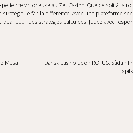
périence victorieuse au Zet Casino. Que ce soit à la rou
 stratégique fait la différence. Avec une plateforme séc
 idéal pour des stratégies calculées. Jouez avec respon
de Mesa
Dansk casino uden ROFUS: Sådan fin
spil