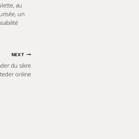
lette, au
urisée, un
sabilité
NEXT
der du sikre
steder online