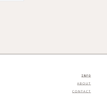
INFO
ABOUT
CONTACT