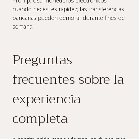
Pro Tip: Usa monederos electrónicos
cuando necesites rapidez; las transferencias
bancarias pueden demorar durante fines de
semana.
Preguntas
frecuentes sobre la
experiencia
completa