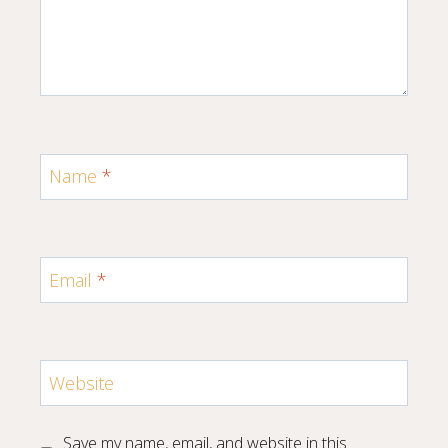
Name
*
Email
*
Website
Save my name, email, and website in this