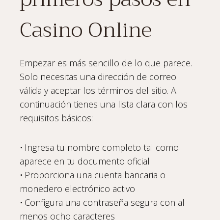
Casino Online
Empezar es más sencillo de lo que parece.
Solo necesitas una dirección de correo
válida y aceptar los términos del sitio. A
continuación tienes una lista clara con los
requisitos básicos:
• Ingresa tu nombre completo tal como
aparece en tu documento oficial
• Proporciona una cuenta bancaria o
monedero electrónico activo
• Configura una contraseña segura con al
menos ocho caracteres