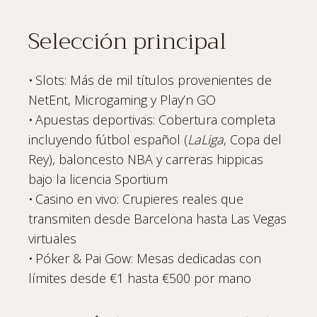
Selección principal
• Slots: Más de mil títulos provenientes de
NetEnt, Microgaming y Play’n GO
• Apuestas deportivas: Cobertura completa
incluyendo fútbol español (
LaLiga
, Copa del
Rey), baloncesto NBA y carreras hippicas
bajo la licencia Sportium
• Casino en vivo: Crupieres reales que
transmiten desde Barcelona hasta Las Vegas
virtuales
• Póker & Pai Gow: Mesas dedicadas con
límites desde €1 hasta €500 por mano