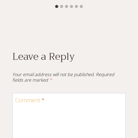
Leave a Reply
Your email address will not be published.
Required
fields are marked
*
Comment
*