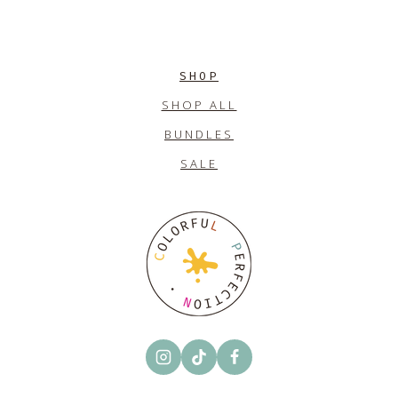
SHOP
SHOP ALL
BUNDLES
SALE