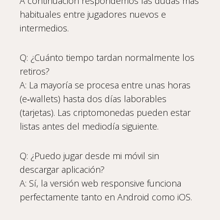
A continuación respondemos las dudas más
habituales entre jugadores nuevos e
intermedios.
Q: ¿Cuánto tiempo tardan normalmente los
retiros?
A: La mayoría se procesa entre unas horas
(e‑wallets) hasta dos días laborables
(tarjetas). Las criptomonedas pueden estar
listas antes del mediodía siguiente.
Q: ¿Puedo jugar desde mi móvil sin
descargar aplicación?
A: Sí, la versión web responsive funciona
perfectamente tanto en Android como iOS.