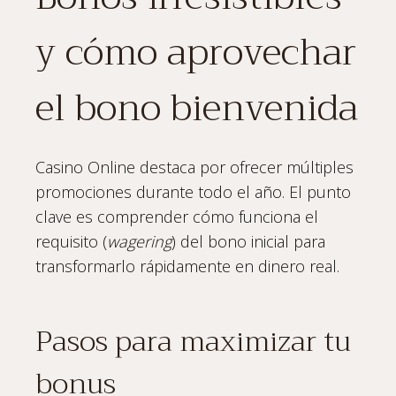
y cómo aprovechar
el bono bienvenida
Casino Online destaca por ofrecer múltiples
promociones durante todo el año. El punto
clave es comprender cómo funciona el
requisito (
wagering
) del bono inicial para
transformarlo rápidamente en dinero real.
Pasos para maximizar tu
bonus