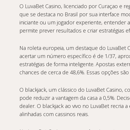
O LuvaBet Casino, licenciado por Curaçao e r
que se destaca no Brasil por sua interface mo
iniciante ou um jogador experiente, entender a
permite prever resultados e criar estratégias ef
Na roleta europeia, um destaque do LuvaBet C
acertar um número específico é de 1/37, apr
estratégias de forma inteligente. Apostas ext
chances de cerca de 48,6%. Essas opções são 
O blackjack, um clássico do LuvaBet Casino, c
pode reduzir a vantagem da casa a 0,5%. Deci
dealer. O blackjack ao vivo no LuvaBet recria
alinhadas com cassinos reais.