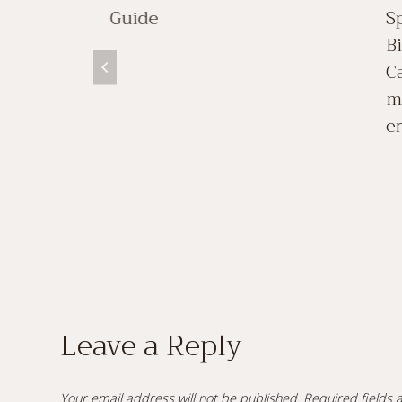
Guide
S
B
C
m
e
Leave a Reply
Your email address will not be published.
Required fields