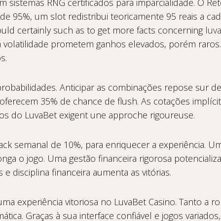
m sistemas RNG certificados para imparcialidade. O Re
de 95%, um slot redistribui teoricamente 95 reais a ca
ould certainly such as to get more facts concerning
luv
lta volatilidade prometem ganhos elevados, porém raros
s.
probabilidades. Anticipar as combinações repose sur de
oferecem 35% de chance de flush. As cotações implíci
ios do LuvaBet exigent une approche rigoureuse.
ck semanal de 10%, para enriquecer a experiência. U
ga o jogo. Uma gestão financeira rigorosa potencializa
 disciplina financeira aumenta as vitórias.
ma experiência vitoriosa no LuvaBet Casino. Tanto a ro
. Graças à sua interface confiável e jogos variados,