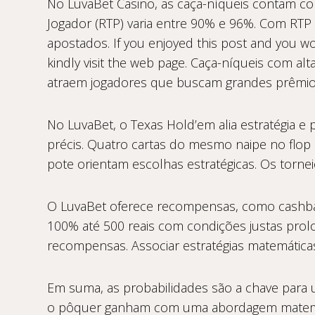
No LuvaBet Casino, as caça-níqueis contam co
Jogador (RTP) varia entre 90% e 96%. Com RTP 
apostados. If you enjoyed this post and you w
kindly visit the web page. Caça-níqueis com a
atraem jogadores que buscam grandes prêmio
No LuvaBet, o Texas Hold’em alia estratégia e 
précis. Quatro cartas do mesmo naipe no flop 
pote orientam escolhas estratégicas. Os torne
O LuvaBet oferece recompensas, como cashba
100% até 500 reais com condições justas prolon
recompensas. Associar estratégias matemáticas e
Em suma, as probabilidades são a chave para u
o pôquer ganham com uma abordagem matemática