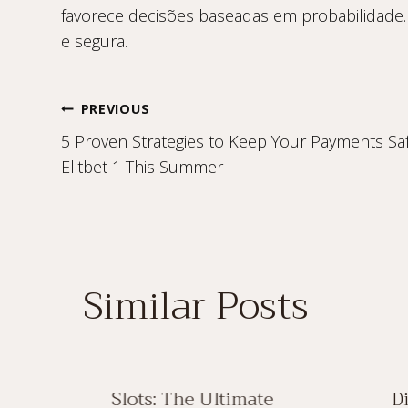
favorece decisões baseadas em probabilidade
e segura.
Post
PREVIOUS
5 Proven Strategies to Keep Your Payments Saf
navigation
Elitbet 1 This Summer
Similar Posts
Slots: The Ultimate
D