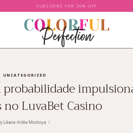
SUBSCRIBE FOR 20% OFF
UNCATEGORIZED
a probabilidade impulsion
s no LuvaBet Casino
By
Liliana Ardila Montoya