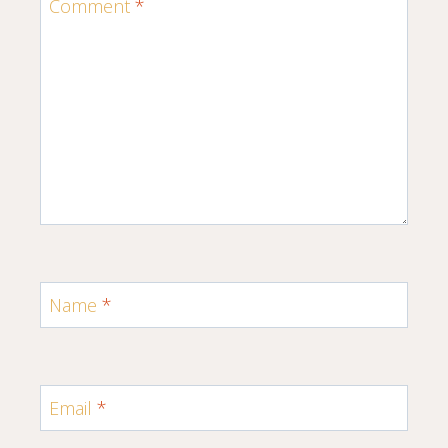
Comment
*
Name
*
Email
*