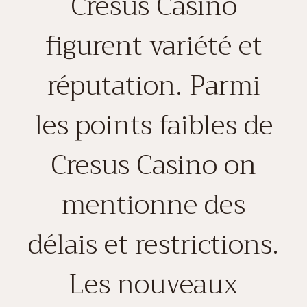
Cresus Casino
figurent variété et
réputation. Parmi
les points faibles de
Cresus Casino on
mentionne des
délais et restrictions.
Les nouveaux