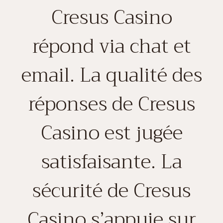
Cresus Casino
répond via chat et
email. La qualité des
réponses de Cresus
Casino est jugée
satisfaisante. La
sécurité de Cresus
Casino s’appuie sur