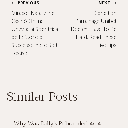
Post
PREVIOUS
NEXT
Miracoli Natalizi nei
Condition
navigation
Casinò Online:
Parrainage Unibet
Un’Analisi Scientifica
Doesn’t Have To Be
delle Storie di
Hard. Read These
Successo nelle Slot
Five Tips
Festive
Similar Posts
Why Was Bally’s Rebranded As A