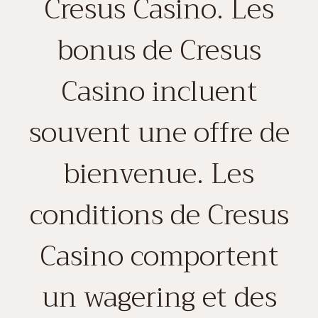
Cresus Casino. Les
bonus de Cresus
Casino incluent
souvent une offre de
bienvenue. Les
conditions de Cresus
Casino comportent
un wagering et des