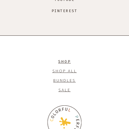
PINTEREST
SHOP
SHOP ALL
BUNDLES
SALE