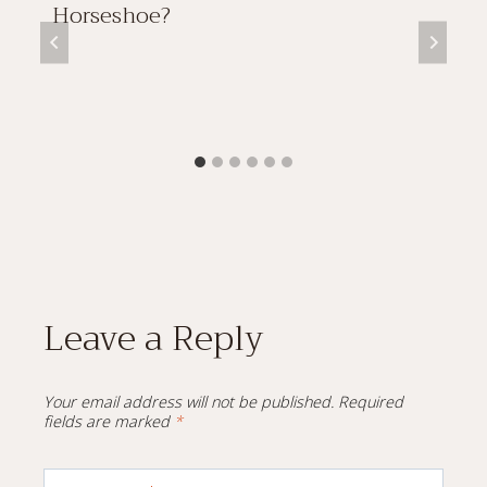
Horseshoe?
Leave a Reply
Your email address will not be published.
Required
fields are marked
*