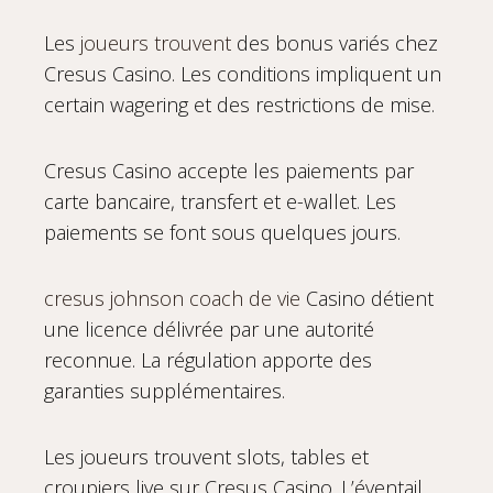
Les
joueurs trouvent
des bonus variés chez
Cresus Casino. Les conditions impliquent un
certain wagering et des restrictions de mise.
Cresus Casino accepte les paiements par
carte bancaire, transfert et e-wallet. Les
paiements se font sous quelques jours.
cresus johnson coach de vie
Casino détient
une licence délivrée par une autorité
reconnue. La régulation apporte des
garanties supplémentaires.
Les joueurs trouvent slots, tables et
croupiers live sur Cresus Casino. L’éventail