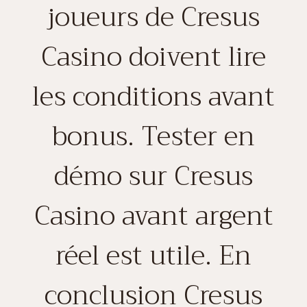
joueurs de Cresus
Casino doivent lire
les conditions avant
bonus. Tester en
démo sur Cresus
Casino avant argent
réel est utile. En
conclusion Cresus