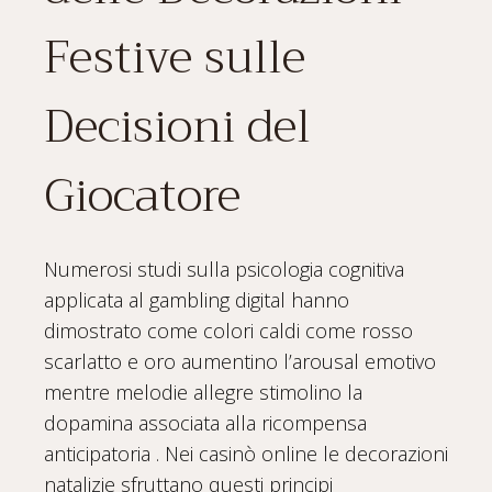
Festive sulle
Decisioni del
Giocatore
Numerosi studi sulla psicologia cognitiva
applicata al gambling digital hanno
dimostrato come colori caldi come rosso
scarlatto e oro aumentino l’arousal emotivo
mentre melodie allegre stimolino la
dopamina associata alla ricompensa
anticipatoria . Nei casinò online le decorazioni
natalizie sfruttano questi principi