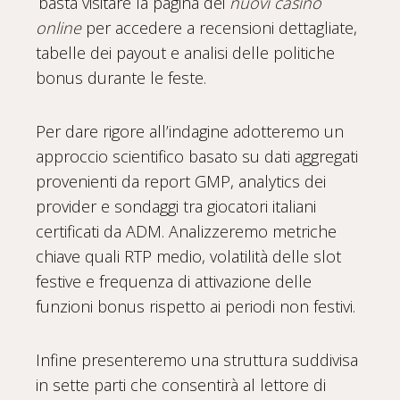
basta visitare la pagina dei
nuovi casino
online
per accedere a recensioni dettagliate,
tabelle dei payout e analisi delle politiche
bonus durante le feste.
Per dare rigore all’indagine adotteremo un
approccio scientifico basato su dati aggregati
provenienti da report GMP, analytics dei
provider e sondaggi tra giocatori italiani
certificati da ADM. Analizzeremo metriche
chiave quali RTP medio, volatilità delle slot
festive e frequenza di attivazione delle
funzioni bonus rispetto ai periodi non festivi.
Infine presenteremo una struttura suddivisa
in sette parti che consentirà al lettore di