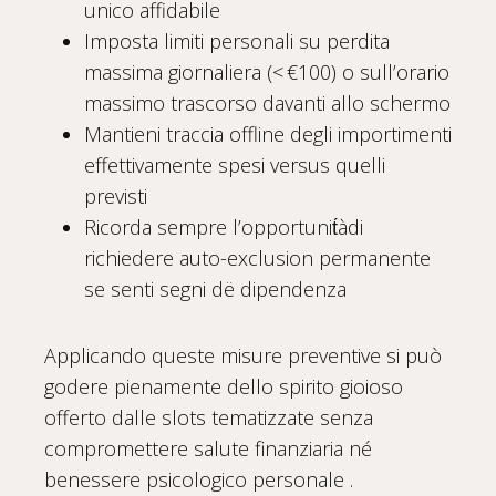
unico affidabile
Imposta limiti personali su perdita
massima giornaliera (< €100) o sull’orario
massimo trascorso davanti allo schermo
Mantieni traccia offline degli import⁠⁠⁠­­⁠⁠⁠­­​​imenti
effettivamente spesi versus quelli
previsti
Ricorda sempre l’opportunit́àdi
richiedere auto-exclusion permanente
se senti segni dë dipendenza
Applicando queste misure preventive si può
godere pienamente dello spirito gioioso
offerto dalle slots tematizzate senza
compromettere salute finanziaria né
benessere psicologico personale .