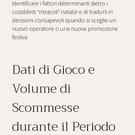
identificare i fattori determinanti dietro i
cosiddetti “miracoli” natalizi e di tradurli in
decisioni consapevoli quando si sceglie un
nuovo operatore o una nuova promozione
festiva.
Dati di Gioco e
Volume di
Scommesse
durante il Periodo