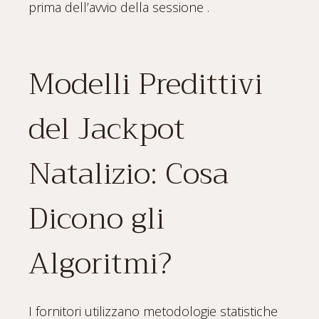
prima dell’avvio della sessione .
Modelli Predittivi
del Jackpot
Natalizio: Cosa
Dicono gli
Algoritmi?
I fornitori utilizzano metodologie statistiche