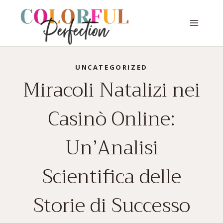
Skip
to
content
UNCATEGORIZED
Miracoli Natalizi nei
Casinò Online:
Un’Analisi
Scientifica delle
Storie di Successo