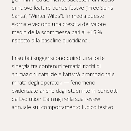
di nuove feature bonus festive (“Free Spins
Santa”, “Winter Wilds”). In media queste
giornate vedono una crescita del valore
medio della scommessa pari al +15 %
rispetto alla baseline quotidiana .
I risultati suggeriscono quindi una forte
sinergia tra contenuti tematici ricchi di
animazioni natalizie e l’attività promozionale
mirata degli operatori — fenomeno
evidenziato anche dagli studi interni condotti
da Evolution Gaming nella sua review
annuale sul comportamento ludico festivo .