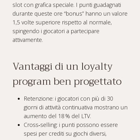
slot con grafica speciale. I punti guadagnati
durante queste ore “bonus” hanno un valore
1,5 volte superiore rispetto al normale,
spingendo i giocatori a partecipare
attivamente.
Vantaggi di un loyalty
program ben progettato
Retenzione: i giocatori con più di 30
giorni di attività continuativa mostrano un
aumento del 18 % del LTV.
Cross‑selling: i punti possono essere
spesi per crediti su giochi diversi,