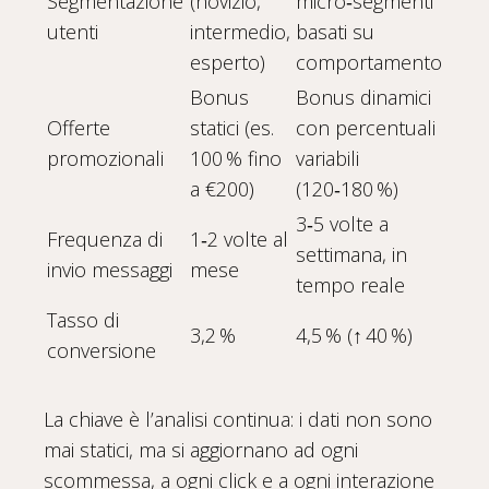
Segmentazione
(novizio,
micro‑segmenti
utenti
intermedio,
basati su
esperto)
comportamento
Bonus
Bonus dinamici
Offerte
statici (es.
con percentuali
promozionali
100 % fino
variabili
a €200)
(120‑180 %)
3‑5 volte a
Frequenza di
1‑2 volte al
settimana, in
invio messaggi
mese
tempo reale
Tasso di
3,2 %
4,5 % (↑ 40 %)
conversione
La chiave è l’analisi continua: i dati non sono
mai statici, ma si aggiornano ad ogni
scommessa, a ogni click e a ogni interazione