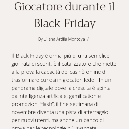
Giocatore durante il
Black Friday
By
Liliana Ardila Montoya
Il Black Friday è ormai più di una semplice
giornata di sconti: è il catalizzatore che mette
alla prova la capacità dei casinò online di
trasformare curiosi in giocatori fedeli. In un
panorama digitale dove la crescita è spinta
da intelligenza artificiale, gamification e
promozioni “flash”, il fine settimana di
novembre diventa una pista di atterraggio
per nuovi utenti, ma anche un banco di
prova per le tecnologie più avanzate.