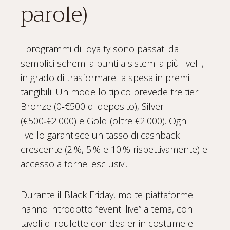
parole)
I programmi di loyalty sono passati da
semplici schemi a punti a sistemi a più livelli,
in grado di trasformare la spesa in premi
tangibili. Un modello tipico prevede tre tier:
Bronze (0‑€500 di deposito), Silver
(€500‑€2 000) e Gold (oltre €2 000). Ogni
livello garantisce un tasso di cashback
crescente (2 %, 5 % e 10 % rispettivamente) e
accesso a tornei esclusivi.
Durante il Black Friday, molte piattaforme
hanno introdotto “eventi live” a tema, con
tavoli di roulette con dealer in costume e