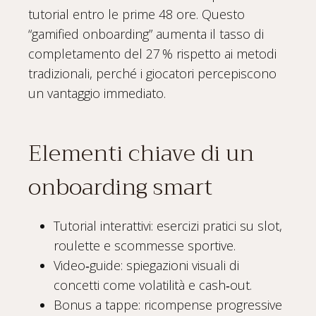
tutorial entro le prime 48 ore. Questo
“gamified onboarding” aumenta il tasso di
completamento del 27 % rispetto ai metodi
tradizionali, perché i giocatori percepiscono
un vantaggio immediato.
Elementi chiave di un
onboarding smart
Tutorial interattivi: esercizi pratici su slot,
roulette e scommesse sportive.
Video‑guide: spiegazioni visuali di
concetti come volatilità e cash‑out.
Bonus a tappe: ricompense progressive