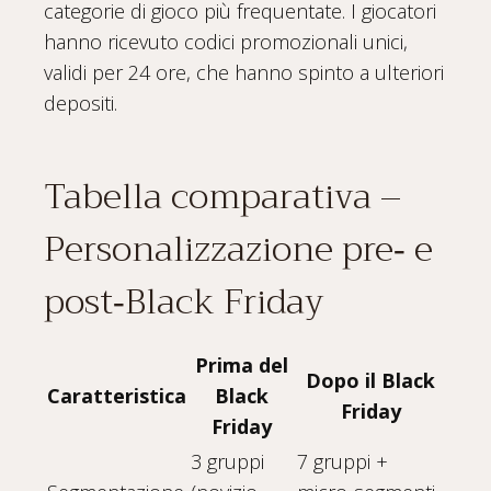
categorie di gioco più frequentate. I giocatori
hanno ricevuto codici promozionali unici,
validi per 24 ore, che hanno spinto a ulteriori
depositi.
Tabella comparativa –
Personalizzazione pre‑ e
post‑Black Friday
Prima del
Dopo il Black
Caratteristica
Black
Friday
Friday
3 gruppi
7 gruppi +