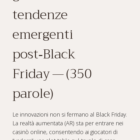
tendenze
emergenti
post‑Black
Friday — (350
parole)
Le innovazioni non si fermano al Black Friday.
La realtà aumentata (AR) sta per entrare nei
casinò online, consentendo ai giocatori di