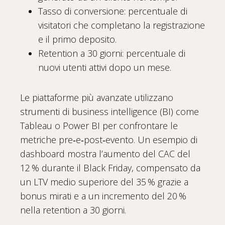
Tasso di conversione: percentuale di
visitatori che completano la registrazione
e il primo deposito.
Retention a 30 giorni: percentuale di
nuovi utenti attivi dopo un mese.
Le piattaforme più avanzate utilizzano
strumenti di business intelligence (BI) come
Tableau o Power BI per confrontare le
metriche pre‑e‑post‑evento. Un esempio di
dashboard mostra l’aumento del CAC del
12 % durante il Black Friday, compensato da
un LTV medio superiore del 35 % grazie a
bonus mirati e a un incremento del 20 %
nella retention a 30 giorni.