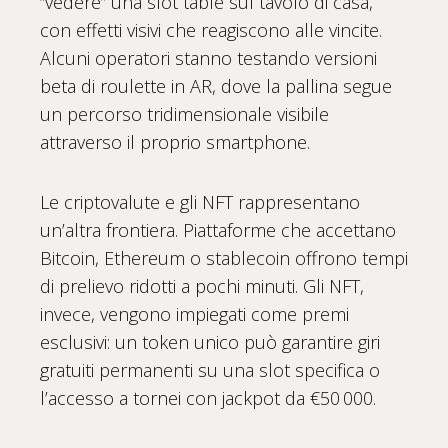
“vedere” una slot table sul tavolo di casa,
con effetti visivi che reagiscono alle vincite.
Alcuni operatori stanno testando versioni
beta di roulette in AR, dove la pallina segue
un percorso tridimensionale visibile
attraverso il proprio smartphone.
Le criptovalute e gli NFT rappresentano
un’altra frontiera. Piattaforme che accettano
Bitcoin, Ethereum o stablecoin offrono tempi
di prelievo ridotti a pochi minuti. Gli NFT,
invece, vengono impiegati come premi
esclusivi: un token unico può garantire giri
gratuiti permanenti su una slot specifica o
l’accesso a tornei con jackpot da €50 000.