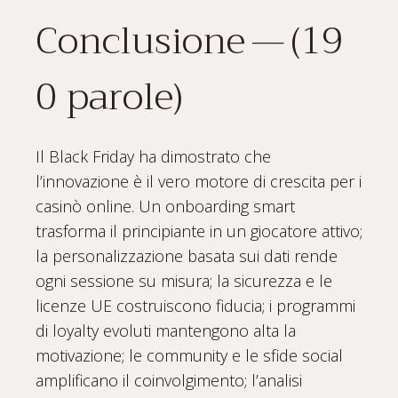
Conclusione — (19
0 parole)
Il Black Friday ha dimostrato che
l’innovazione è il vero motore di crescita per i
casinò online. Un onboarding smart
trasforma il principiante in un giocatore attivo;
la personalizzazione basata sui dati rende
ogni sessione su misura; la sicurezza e le
licenze UE costruiscono fiducia; i programmi
di loyalty evoluti mantengono alta la
motivazione; le community e le sfide social
amplificano il coinvolgimento; l’analisi