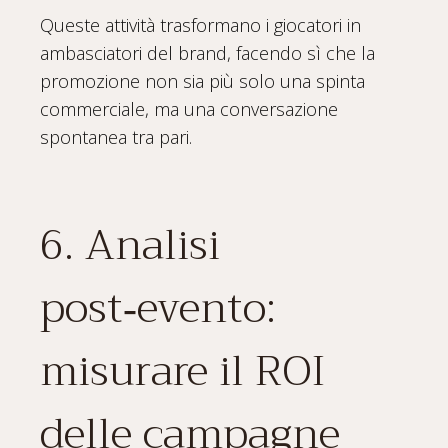
Queste attività trasformano i giocatori in
ambasciatori del brand, facendo sì che la
promozione non sia più solo una spinta
commerciale, ma una conversazione
spontanea tra pari.
6. Analisi
post‑evento:
misurare il ROI
delle campagne