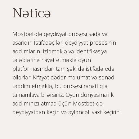
Nəticə
Mostbet-də qeydiyyat prosesi sadə və
asandır. İstifadəçilər, qeydiyyat prosesinin
addımlarını izləməklə və identifikasiya
tələblərinə riayət etməklə oyun
platformasından tam şəkildə istifadə edə
bilərlər. Kifayət qədər məlumat və sənəd
təqdim etməklə, bu prosesi rahatlıqla
tamamlaya bilərsiniz. Oyun dünyasına ilk
addımınızı atmaq üçün Mostbet-də
qeydiyyatdan keçin və əyləncəli vaxt keçirin!