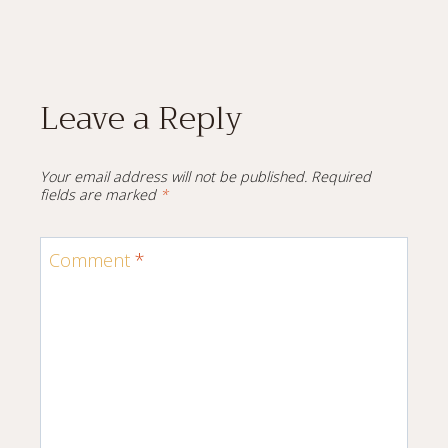
Leave a Reply
Your email address will not be published.
Required
fields are marked
*
Comment
*