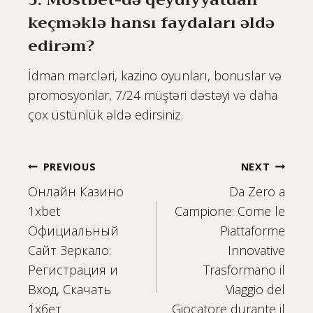
keçməklə hansı faydaları əldə
edirəm?
İdman mərcləri, kazino oyunları, bonuslar və
promosyonlar, 7/24 müştəri dəstəyi və daha
çox üstünlük əldə edirsiniz.
Post
PREVIOUS
NEXT
Онлайн Казино
Da Zero a
navigation
1xbet
Campione: Come le
Официальный
Piattaforme
Сайт Зеркало:
Innovative
Регистрация и
Trasformano il
Вход, Скачать
Viaggio del
1хбет
Giocatore durante il