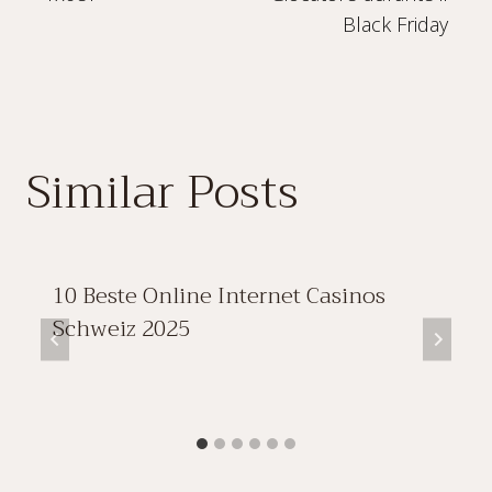
Black Friday
Similar Posts
10 Beste Online Internet Casinos
Schweiz 2025