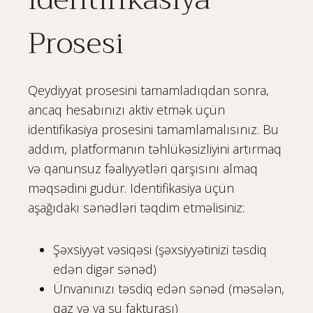
Prosesi
Qeydiyyat prosesini tamamladıqdan sonra,
ancaq hesabınızı aktiv etmək üçün
identifikasiya prosesini tamamlamalısınız. Bu
addım, platformanın təhlükəsizliyini artırmaq
və qanunsuz fəaliyyətləri qarşısını almaq
məqsədini güdür. Identifikasiya üçün
aşağıdakı sənədləri təqdim etməlisiniz:
Şəxsiyyət vəsiqəsi (şəxsiyyətinizi təsdiq
edən digər sənəd)
Ünvanınızı təsdiq edən sənəd (məsələn,
qaz və ya su fakturası)