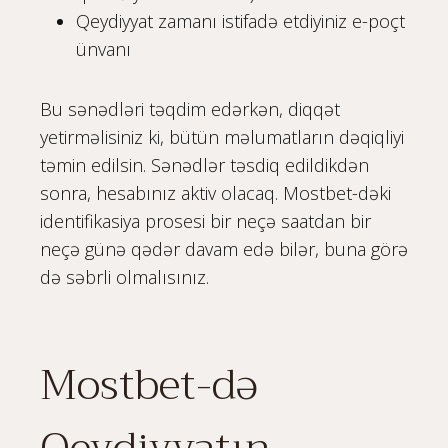
Qeydiyyat zamanı istifadə etdiyiniz e-poçt
ünvanı
Bu sənədləri təqdim edərkən, diqqət
yetirməlisiniz ki, bütün məlumatların dəqiqliyi
təmin edilsin. Sənədlər təsdiq edildikdən
sonra, hesabınız aktiv olacaq. Mostbet-dəki
identifikasiya prosesi bir neçə saatdan bir
neçə günə qədər davam edə bilər, buna görə
də səbrli olmalısınız.
Mostbet-də
Qeydiyyatın