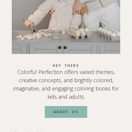
HEY THERE
Colorful Perfection offers varied themes,
creative concepts, and brightly colored,
imaginative, and engaging coloring books for
kids and adults.
ABOUT US
Search