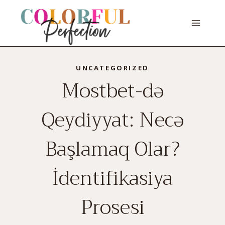
Skip
to
content
UNCATEGORIZED
Mostbet-də
Qeydiyyat: Necə
Başlamaq Olar?
İdentifikasiya
Prosesi