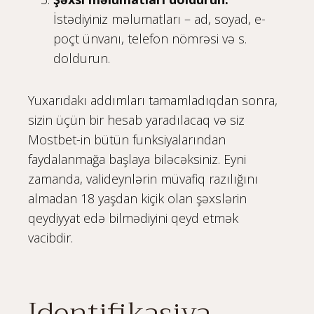
İstədiyiniz məlumatları – ad, soyad, e-
poçt ünvanı, telefon nömrəsi və s.
doldurun.
Yuxarıdakı addımları tamamladıqdan sonra,
sizin üçün bir hesab yaradılacaq və siz
Mostbet-in bütün funksiyalarından
faydalanmağa başlaya biləcəksiniz. Eyni
zamanda, valideynlərin müvafiq razılığını
almadan 18 yaşdan kiçik olan şəxslərin
qeydiyyat edə bilmədiyini qeyd etmək
vacibdir.
Identifikasiya