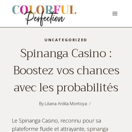
Skip
to
content
UNCATEGORIZED
Spinanga Casino :
Boostez vos chances
avec les probabilités
By
Liliana Ardila Montoya
Le Spinanga Casino, reconnu pour sa
plateforme fluide et attrayante,
spinanga