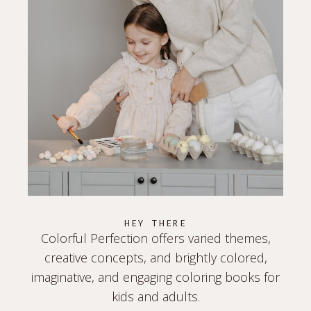
HEY THERE
Colorful Perfection offers varied themes,
creative concepts, and brightly colored,
imaginative, and engaging coloring books for
kids and adults.