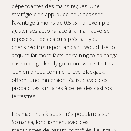
dépendantes des mains reçues. Une
stratégie bien appliquée peut abaisser
l’avantage à moins de 0,5 %. Par exemple,
ajuster ses actions face à la main adverse
repose sur des calculs précis. If you
cherished this report and you would like to
acquire far more facts pertaining to
spinanga
casino belgie
kindly go to our web site. Les
jeux en direct, comme le Live Blackjack,
offrent une immersion réaliste, avec des
probabilités similaires à celles des casinos
terrestres.
Les machines à sous, très populaires sur
Spinanga, fonctionnent avec des
mécanismes de hasard contrôlés. Leur taux