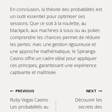
En conclusion, la théorie des probabilités est
un outil essentiel pour optimiser ses
sessions. Que ce soit à la roulette, au
blackjack, aux machines à sous ou au poker,
comprendre les chances permet de réduire
les pertes. Avec une gestion rigoureuse et
une approche mathématique, le Spinanga
Casino offre un cadre idéal pour appliquer
ces principes, garantissant une expérience
captivante et maîtrisée.
Post
PREVIOUS
NEXT
Ruby Vegas Casino :
Découvrir les
navigation
Les probabilités au
secrets des