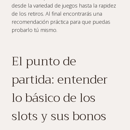
desde la variedad de juegos hasta la rapidez
de los retiros. Al final encontrarás una
recomendación práctica para que puedas
probarlo tú mismo.
El punto de
partida: entender
lo básico de los
slots y sus bonos