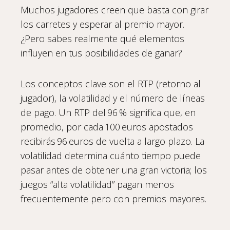
Muchos jugadores creen que basta con girar
los carretes y esperar al premio mayor.
¿Pero sabes realmente qué elementos
influyen en tus posibilidades de ganar?
Los conceptos clave son el RTP (retorno al
jugador), la volatilidad y el número de líneas
de pago. Un RTP del 96 % significa que, en
promedio, por cada 100 euros apostados
recibirás 96 euros de vuelta a largo plazo. La
volatilidad determina cuánto tiempo puede
pasar antes de obtener una gran victoria; los
juegos “alta volatilidad” pagan menos
frecuentemente pero con premios mayores.