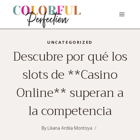
Skip
to
content
UNCATEGORIZED
Descubre por qué los
slots de **Casino
Online** superan a
la competencia
By
Liliana Ardila Montoya