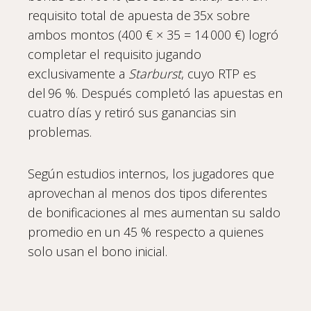
requisito total de apuesta de 35x sobre
ambos montos (400 € × 35 = 14 000 €) logró
completar el requisito jugando
exclusivamente a
Starburst
, cuyo RTP es
del 96 %. Después completó las apuestas en
cuatro días y retiró sus ganancias sin
problemas.
Según estudios internos, los jugadores que
aprovechan al menos dos tipos diferentes
de bonificaciones al mes aumentan su saldo
promedio en un 45 % respecto a quienes
solo usan el bono inicial.