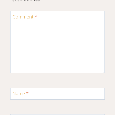
Comment
*
Name
*