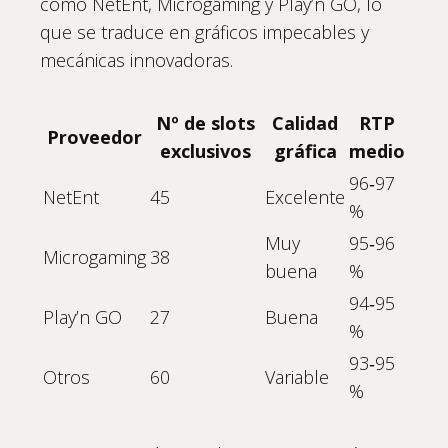
como NetEnt, Microgaming y Play’n GO, lo
que se traduce en gráficos impecables y
mecánicas innovadoras.
Nº de slots
Calidad
RTP
Proveedor
exclusivos
gráfica
medio
96‑97
NetEnt
45
Excelente
%
Muy
95‑96
Microgaming
38
buena
%
94‑95
Play’n GO
27
Buena
%
93‑95
Otros
60
Variable
%