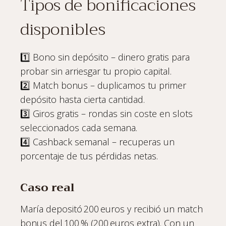
Tipos de bonificaciones
disponibles
1️⃣ Bono sin depósito – dinero gratis para
probar sin arriesgar tu propio capital.
2️⃣ Match bonus – duplicamos tu primer
depósito hasta cierta cantidad.
3️⃣ Giros gratis – rondas sin coste en slots
seleccionados cada semana.
4️⃣ Cashback semanal – recuperas un
porcentaje de tus pérdidas netas.
Caso real
María depositó 200 euros y recibió un match
bonus del 100 % (200 euros extra). Con un