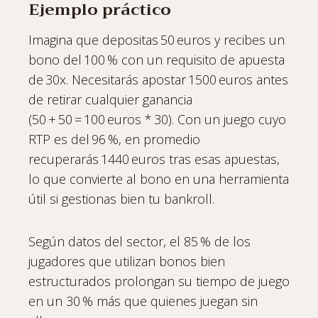
Ejemplo práctico
Imagina que depositas 50 euros y recibes un
bono del 100 % con un requisito de apuesta
de 30x. Necesitarás apostar 1500 euros antes
de retirar cualquier ganancia
(50 + 50 = 100 euros * 30). Con un juego cuyo
RTP es del 96 %, en promedio
recuperarás 1440 euros tras esas apuestas,
lo que convierte al bono en una herramienta
útil si gestionas bien tu bankroll.
Según datos del sector, el 85 % de los
jugadores que utilizan bonos bien
estructurados prolongan su tiempo de juego
en un 30 % más que quienes juegan sin