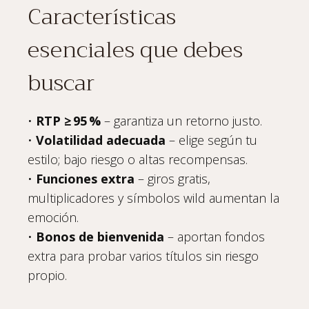
Características
esenciales que debes
buscar
•
RTP ≥ 95 %
– garantiza un retorno justo.
•
Volatilidad adecuada
– elige según tu
estilo; bajo riesgo o altas recompensas.
•
Funciones extra
– giros gratis,
multiplicadores y símbolos wild aumentan la
emoción.
•
Bonos de bienvenida
– aportan fondos
extra para probar varios títulos sin riesgo
propio.