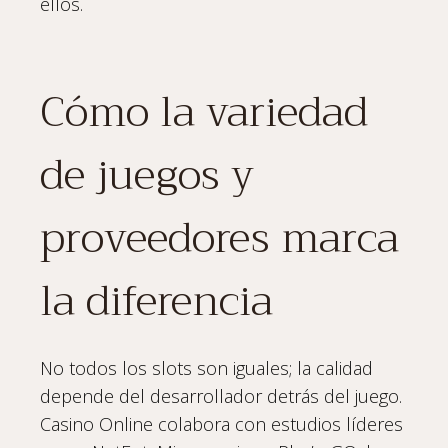
ellos.
Cómo la variedad
de juegos y
proveedores marca
la diferencia
No todos los slots son iguales; la calidad
depende del desarrollador detrás del juego.
Casino Online colabora con estudios líderes