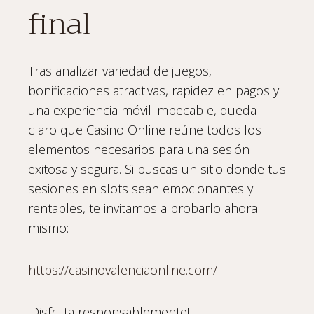
final
Tras analizar variedad de juegos,
bonificaciones atractivas, rapidez en pagos y
una experiencia móvil impecable, queda
claro que Casino Online reúne todos los
elementos necesarios para una sesión
exitosa y segura. Si buscas un sitio donde tus
sesiones en slots sean emocionantes y
rentables, te invitamos a probarlo ahora
mismo:
https://casinovalenciaonline.com/
¡Disfruta responsablemente!