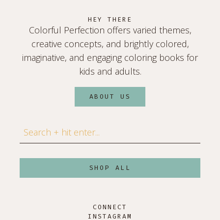
HEY THERE
Colorful Perfection offers varied themes,
creative concepts, and brightly colored,
imaginative, and engaging coloring books for
kids and adults.
ABOUT US
Search
SHOP ALL
CONNECT
INSTAGRAM