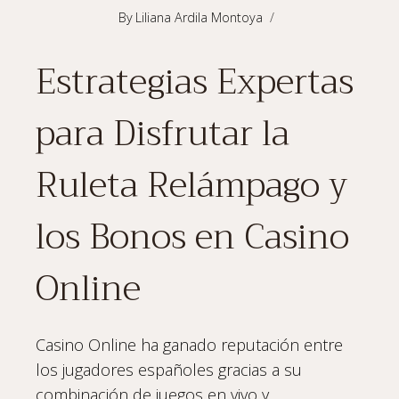
By
Liliana Ardila Montoya
Estrategias Expertas
para Disfrutar la
Ruleta Relámpago y
los Bonos en Casino
Online
Casino Online ha ganado reputación entre
los jugadores españoles gracias a su
combinación de juegos en vivo y