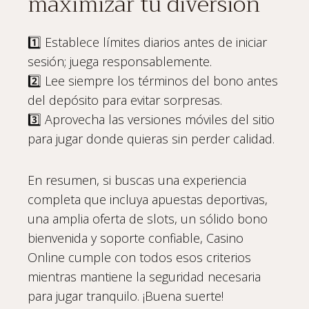
maximizar tu diversión
1️⃣ Establece límites diarios antes de iniciar
sesión; juega responsablemente.
2️⃣ Lee siempre los términos del bono antes
del depósito para evitar sorpresas.
3️⃣ Aprovecha las versiones móviles del sitio
para jugar donde quieras sin perder calidad.
En resumen, si buscas una experiencia
completa que incluya apuestas deportivas,
una amplia oferta de slots, un sólido bono
bienvenida y soporte confiable, Casino
Online cumple con todos esos criterios
mientras mantiene la seguridad necesaria
para jugar tranquilo. ¡Buena suerte!