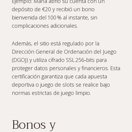
Ejemplo: María abrió su cuenta con un
depósito de €20 y recibió un bono
bienvenida del 100 % al instante, sin
complicaciones adicionales.
Además, el sitio está regulado por la
Dirección General de Ordenación del Juego
(DGOJ) y utiliza cifrado SSL 256‑bits para
proteger datos personales y financieros. Esta
certificación garantiza que cada apuesta
deportiva o juego de slots se realice bajo
normas estrictas de juego limpio.
Bonos y