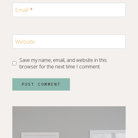
Email
*
Website
Save my name, email, and website in this
browser for the next time I comment.