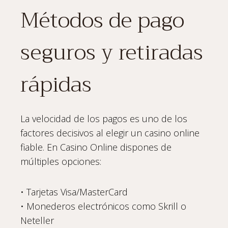
Métodos de pago
seguros y retiradas
rápidas
La velocidad de los pagos es uno de los
factores decisivos al elegir un casino online
fiable. En Casino Online dispones de
múltiples opciones:
• Tarjetas Visa/MasterCard
• Monederos electrónicos como Skrill o
Neteller