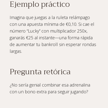
Ejemplo práctico
Imagina que juegas a la ruleta relámpago
con una apuesta mínima de €0,10. Si cae el
número “Lucky” con multiplicador 250x,
ganarás €25 al instante—una forma rápida
de aumentar tu bankroll sin esperar rondas
largas.
Pregunta retórica
¿No sería genial combinar esa adrenalina
con un bono extra para seguir jugando?