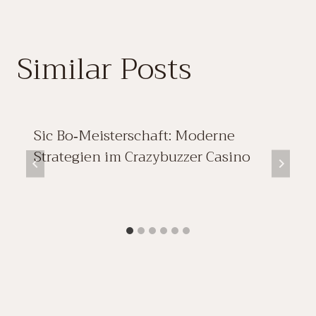
Similar Posts
Sic Bo‑Meisterschaft: Moderne
Strategien im Crazybuzzer Casino