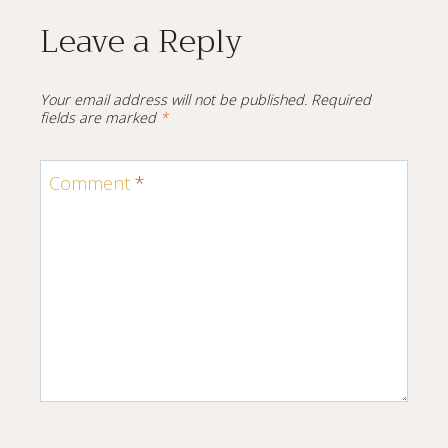
Leave a Reply
Your email address will not be published.
Required
fields are marked
*
Comment
*