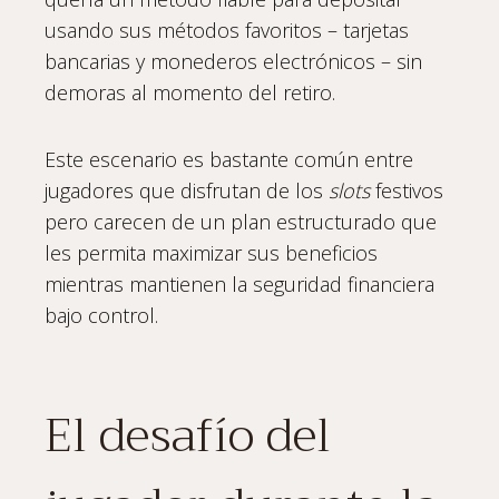
usando sus métodos favoritos – tarjetas
bancarias y monederos electrónicos – sin
demoras al momento del retiro.
Este escenario es bastante común entre
jugadores que disfrutan de los
slots
festivos
pero carecen de un plan estructurado que
les permita maximizar sus beneficios
mientras mantienen la seguridad financiera
bajo control.
El desafío del