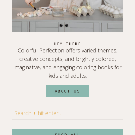
HEY THERE
Colorful Perfection offers varied themes,
creative concepts, and brightly colored,
imaginative, and engaging coloring books for
kids and adults.
ABOUT US
Search
SHOP ALL