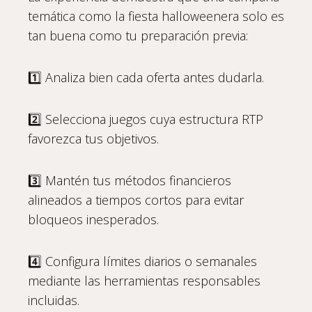
temática como la fiesta halloweenera solo es
tan buena como tu preparación previa:
1️⃣ Analiza bien cada oferta antes dudarla.
2️⃣ Selecciona juegos cuya estructura RTP
favorezca tus objetivos.
3️⃣ Mantén tus métodos financieros
alineados a tiempos cortos para evitar
bloqueos inesperados.
4️⃣ Configura límites diarios o semanales
mediante las herramientas responsables
incluidas.