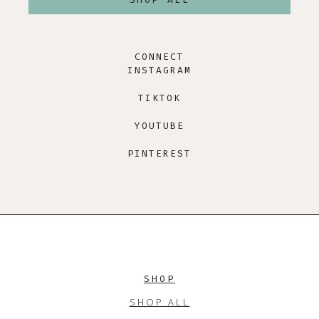
CONNECT
INSTAGRAM
TIKTOK
YOUTUBE
PINTEREST
SHOP
SHOP ALL