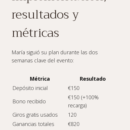
resultados y
métricas
María siguió su plan durante las dos
semanas clave del evento:
Métrica
Resultado
Depósito inicial
€150
€150 (+100%
Bono recibido
recarga)
Giros gratis usados
120
Ganancias totales
€820