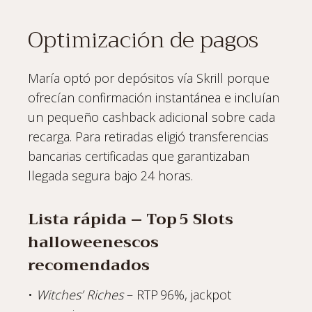
Optimización de pagos
María optó por depósitos vía Skrill porque
ofrecían confirmación instantánea e incluían
un pequeño cashback adicional sobre cada
recarga. Para retiradas eligió transferencias
bancarias certificadas que garantizaban
llegada segura bajo 24 horas.
Lista rápida – Top 5 Slots
halloweenescos
recomendados
•
Witches’ Riches
– RTP 96%, jackpot