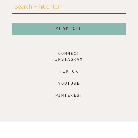
Search
SHOP ALL
CONNECT
INSTAGRAM
TIKTOK
YOUTUBE
PINTEREST