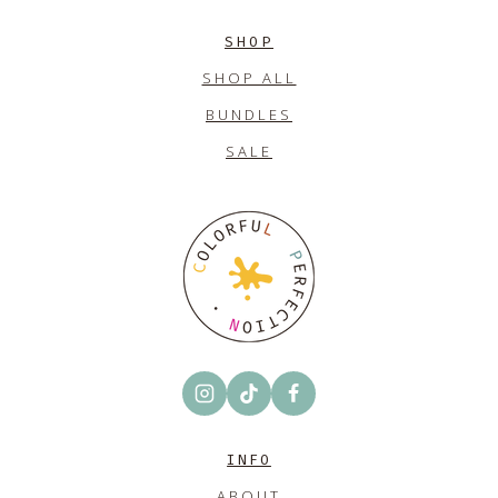
SHOP
SHOP ALL
BUNDLES
SALE
INFO
ABOUT