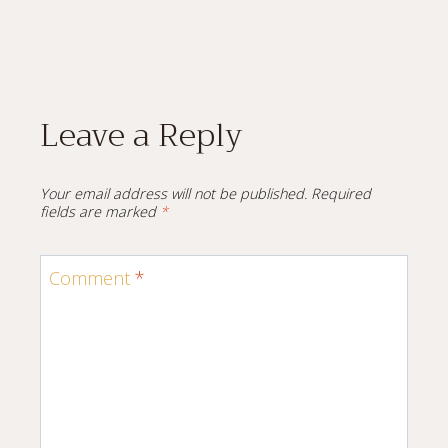
Leave a Reply
Your email address will not be published.
Required
fields are marked
*
Comment
*