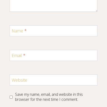
Name
*
Email
*
Website
Save my name, email, and website in this
browser for the next time I comment.