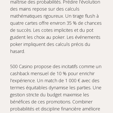
maîtrise des probabilités. Prédire l’évolution
des mains repose sur des calculs
mathématiques rigoureux. Un tirage flush à
quatre cartes offre environ 35 % de chances
de succès. Les cotes implicites et du pot
guident les choix au poker. Les événements
poker impliquent des calculs précis du
hasard.
500 Casino propose des incitatifs comme un
cashback mensuel de 10 % pour enrichir
l’expérience. Un match de 1 000 € avec des
termes équitables dynamise les parties. Une
gestion stricte du budget maximise les
bénéfices de ces promotions. Combiner
probabilités et discipline financière améliore