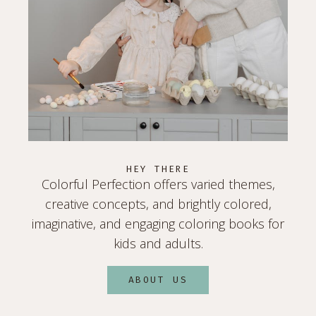
HEY THERE
Colorful Perfection offers varied themes,
creative concepts, and brightly colored,
imaginative, and engaging coloring books for
kids and adults.
ABOUT US