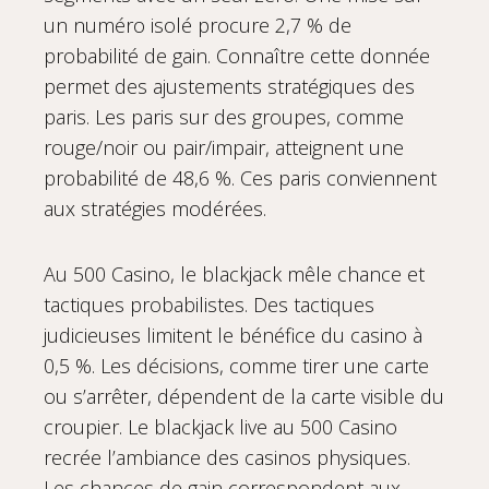
un numéro isolé procure 2,7 % de
probabilité de gain. Connaître cette donnée
permet des ajustements stratégiques des
paris. Les paris sur des groupes, comme
rouge/noir ou pair/impair, atteignent une
probabilité de 48,6 %. Ces paris conviennent
aux stratégies modérées.
Au 500 Casino, le blackjack mêle chance et
tactiques probabilistes. Des tactiques
judicieuses limitent le bénéfice du casino à
0,5 %. Les décisions, comme tirer une carte
ou s’arrêter, dépendent de la carte visible du
croupier. Le blackjack live au 500 Casino
recrée l’ambiance des casinos physiques.
Les chances de gain correspondent aux