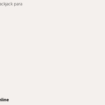
ackjack para
nline