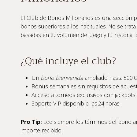
El Club de Bonos Millonarios es una sección 
bonos superiores a los habituales. No se trata
basadas en tu volumen de juego y tu historial 
¿Qué incluye el club?
Un
bono bienvenida
ampliado hasta 500 €,
Bonus semanales sin requisitos de apuest
Acceso a torneos exclusivos con jackpots 
Soporte VIP disponible las 24 horas.
Pro Tip:
Lee siempre los términos del bono an
importe recibido.