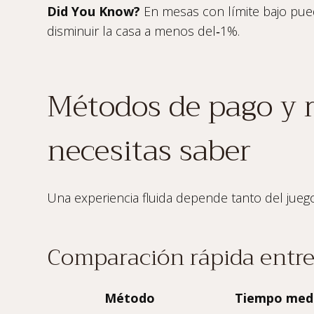
Did You Know?
En mesas con límite bajo puede
disminuir la casa a menos del‑1%.
Métodos de pago y re
necesitas saber
Una experiencia fluida depende tanto del jueg
Comparación rápida entre
Método
Tiempo med