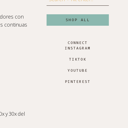
adores con
SHOP ALL
s continuas
CONNECT
INSTAGRAM
TIKTOK
YOUTUBE
PINTEREST
x y 30x del