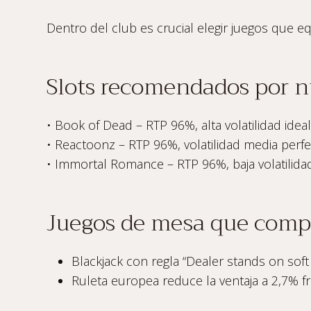
Dentro del club es crucial elegir juegos que equ
Slots recomendados por n
• Book of Dead – RTP 96%, alta volatilidad ide
• Reactoonz – RTP 96%, volatilidad media perfec
• Immortal Romance – RTP 96%, baja volatilida
Juegos de mesa que comp
Blackjack con regla “Dealer stands on soft 
Ruleta europea reduce la ventaja a 2,7% fr