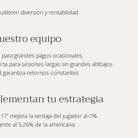
ilibren diversión y rentabilidad.
uestro equipo
al para grandes pagos ocasionales.
ta para sesiones largas sin grandes altibajos.
d garantiza retornos constantes.
lementan tu estrategia
17” mejora la ventaja del jugador al‑1%.
ente al 5,26% de la americana.