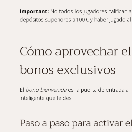
Important:
No todos los jugadores califican 
depósitos superiores a 100 € y haber jugado a
Cómo aprovechar el
bonos exclusivos
El
bono bienvenida
es la puerta de entrada a
inteligente que le des.
Paso a paso para activar 