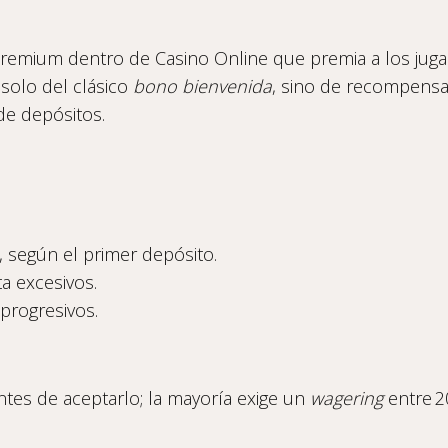
premium dentro de Casino Online que premia a los jug
 solo del clásico
bono bienvenida
, sino de recompensa
de depósitos.
 según el primer depósito.
a excesivos.
progresivos.
tes de aceptarlo; la mayoría exige un
wagering
entre 20