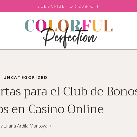
SUBSCRIBE FOR 20% OFF
UNCATEGORIZED
rtas para el Club de Bono
os en Casino Online
By
Liliana Ardila Montoya