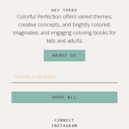
HEY THERE
Colorful Perfection offers varied themes,
creative concepts, and brightly colored,
imaginative, and engaging coloring books for
kids and adults.
ABOUT US
Search
SHOP ALL
CONNECT
INSTAGRAM