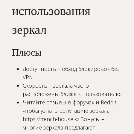
использования
зеркал
Плюсы
Доступность – обход блокировок без
VPN.
Скорость – зеркала часто
расположены ближе к пользователю.
Читайте отзывы в форумах и Reddit,
чтобы узнать репутацию зеркала:
https://french-house.kz
.Бонусы –
многие зеркала предлагают