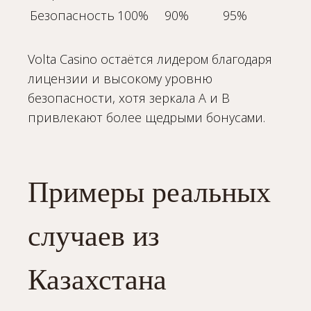
Безопасность
100%
90%
95%
Volta Casino остаётся лидером благодаря
лицензии и высокому уровню
безопасности, хотя зеркала A и B
привлекают более щедрыми бонусами.
Примеры реальных
случаев из
Казахстана