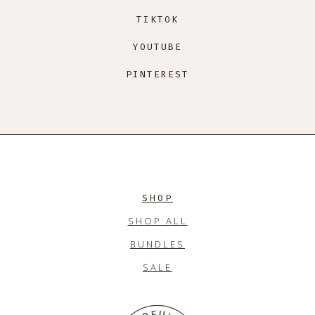
TIKTOK
YOUTUBE
PINTEREST
SHOP
SHOP ALL
BUNDLES
SALE