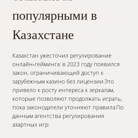
популярными в
Казахстане
Казахстан ужесточил регулирование
онлайн‑гейминга: в 2023 году появился
закон, ограничивающий доступ к
зарубежным казино без лицензии.Это
привело к росту интереса к зеркалам,
которые позволяют продолжать играть,
пока законодатели уточняют правила.По
данным агентства регулирования
азартных игр: