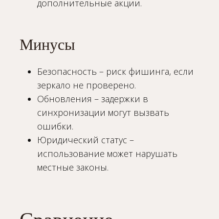
дополнительные акции.
Минусы
Безопасность – риск фишинга, если
зеркало не проверено.
Обновления – задержки в
синхронизации могут вызвать
ошибки.
Юридический статус –
использование может нарушать
местные законы.