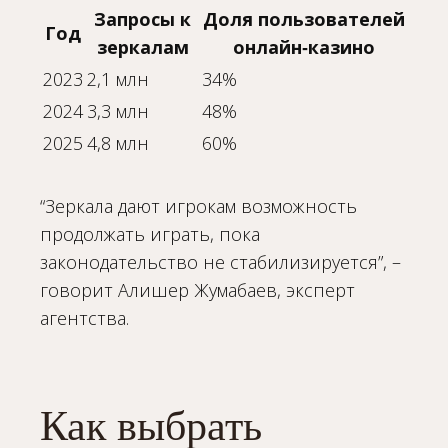
Запросы к
Доля пользователей
Год
зеркалам
онлайн‑казино
2023
2,1 млн
34%
2024
3,3 млн
48%
2025
4,8 млн
60%
“Зеркала дают игрокам возможность
продолжать играть, пока
законодательство не стабилизируется”, –
говорит Алишер Жумабаев, эксперт
агентства.
Как выбрать