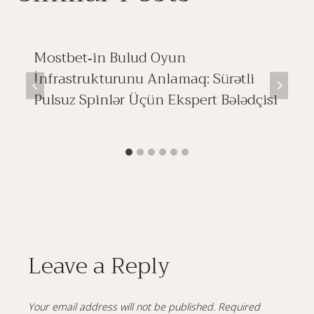
Mostbet‑in Bulud Oyun
İnfrastrukturunu Anlamaq: Sürətli
Pulsuz Spinlər Üçün Ekspert Bələdçisi
Leave a Reply
Your email address will not be published.
Required