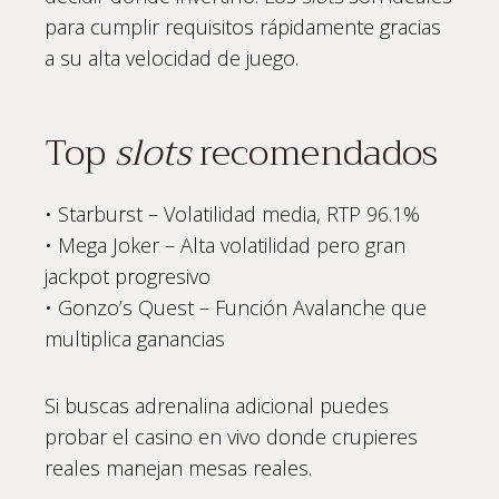
para cumplir requisitos rápidamente gracias
a su alta velocidad de juego.
Top
slots
recomendados
• Starburst – Volatilidad media, RTP 96.1%
• Mega Joker – Alta volatilidad pero gran
jackpot progresivo
• Gonzo’s Quest – Función Avalanche que
multiplica ganancias
Si buscas adrenalina adicional puedes
probar el casino en vivo donde crupieres
reales manejan mesas reales.