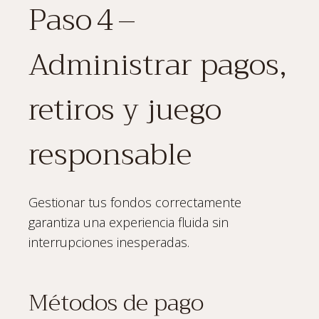
Paso 4 –
Administrar pagos,
retiros y juego
responsable
Gestionar tus fondos correctamente
garantiza una experiencia fluida sin
interrupciones inesperadas.
Métodos de pago