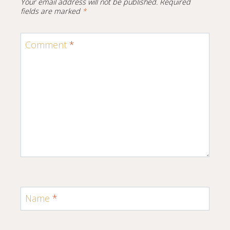
Your email address will not be published.
Required
fields are marked
*
Comment
*
Name
*