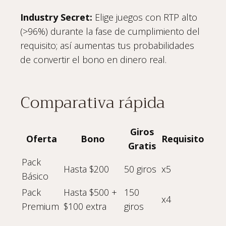
Industry Secret:
Elige juegos con RTP alto
(>96%) durante la fase de cumplimiento del
requisito; así aumentas tus probabilidades
de convertir el bono en dinero real.
Comparativa rápida
Giros
Oferta
Bono
Requisito
Gratis
Pack
Hasta $200
50 giros
x5
Básico
Pack
Hasta $500 +
150
x4
Premium
$100 extra
giros