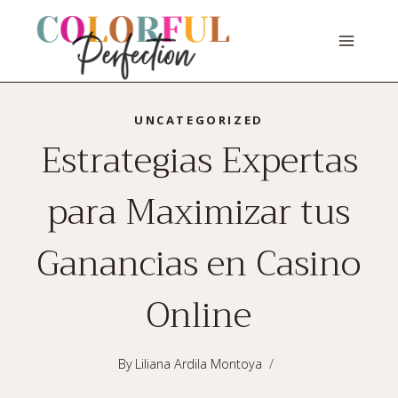
Skip
to
content
UNCATEGORIZED
Estrategias Expertas
para Maximizar tus
Ganancias en Casino
Online
By
Liliana Ardila Montoya