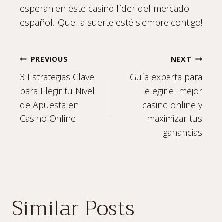
esperan en este casino líder del mercado
español. ¡Que la suerte esté siempre contigo!
Post
PREVIOUS
NEXT
3 Estrategias Clave
Guía experta para
navigation
para Elegir tu Nivel
elegir el mejor
de Apuesta en
casino online y
Casino Online
maximizar tus
ganancias
Similar Posts