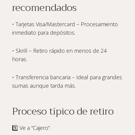
recomendados
• Tarjetas Visa/Mastercard – Procesamiento
inmediato para depósitos.
• Skrill – Retiro rápido en menos de 24
horas.
• Transferencia bancaria – Ideal para grandes
sumas aunque tarda más.
Proceso típico de retiro
1️⃣ Ve a “Cajero”.