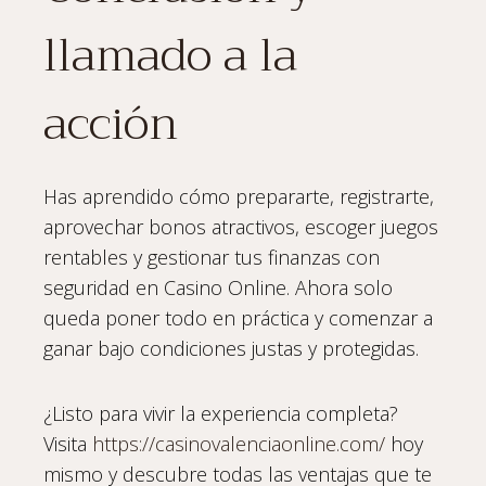
llamado a la
acción
Has aprendido cómo prepararte, registrarte,
aprovechar bonos atractivos, escoger juegos
rentables y gestionar tus finanzas con
seguridad en Casino Online. Ahora solo
queda poner todo en práctica y comenzar a
ganar bajo condiciones justas y protegidas.
¿Listo para vivir la experiencia completa?
Visita
https://casinovalenciaonline.com/
hoy
mismo y descubre todas las ventajas que te