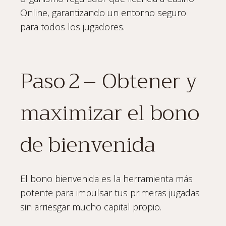
Online, garantizando un entorno seguro
para todos los jugadores.
Paso 2 – Obtener y
maximizar el bono
de bienvenida
El bono bienvenida es la herramienta más
potente para impulsar tus primeras jugadas
sin arriesgar mucho capital propio.