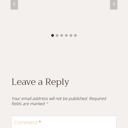
Leave a Reply
Your email address will not be published.
Required
fields are marked
*
Comment
*