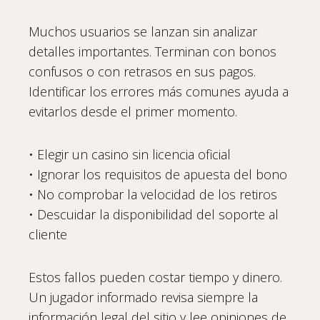
Muchos usuarios se lanzan sin analizar
detalles importantes. Terminan con bonos
confusos o con retrasos en sus pagos.
Identificar los errores más comunes ayuda a
evitarlos desde el primer momento.
• Elegir un casino sin licencia oficial
• Ignorar los requisitos de apuesta del bono
• No comprobar la velocidad de los retiros
• Descuidar la disponibilidad del soporte al
cliente
Estos fallos pueden costar tiempo y dinero.
Un jugador informado revisa siempre la
información legal del sitio y lee opiniones de