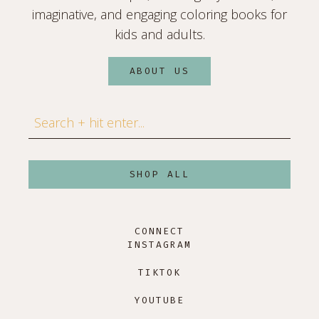
imaginative, and engaging coloring books for
kids and adults.
ABOUT US
Search
SHOP ALL
CONNECT
INSTAGRAM
TIKTOK
YOUTUBE