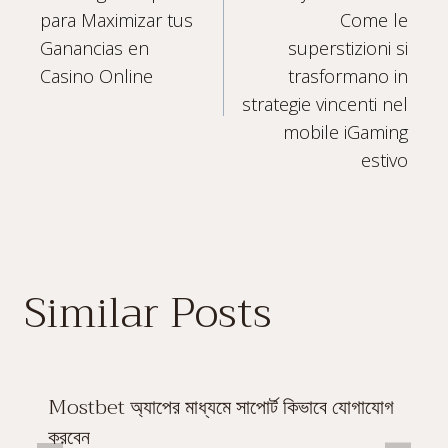
navigation
para Maximizar tus
Come le
Ganancias en
superstizioni si
Casino Online
trasformano in
strategie vincenti nel
mobile iGaming
estivo
Similar Posts
Mostbet অ্যাপের মাধ্যমে সাপোর্ট কিভাবে যোগাযোগ
করবেন