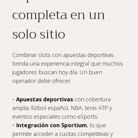
completa en un
solo sitio
Combinar slots con apuestas deportivas
brinda una experiencia integral que muchos
jugadores buscan hoy día. Un buen
operador debe ofrecer:
•
Apuestas deportivas
con cobertura
amplia: fútbol español, NBA, tenis ATP y
eventos especiales como eSports.
•
Integración con Sportium
, lo que
permite acceder a cuotas competitivas y