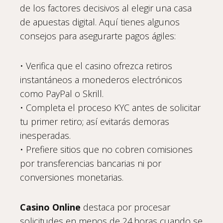
de los factores decisivos al elegir una casa
de apuestas digital. Aquí tienes algunos
consejos para asegurarte pagos ágiles:
• Verifica que el casino ofrezca retiros
instantáneos a monederos electrónicos
como PayPal o Skrill.
• Completa el proceso KYC antes de solicitar
tu primer retiro; así evitarás demoras
inesperadas.
• Prefiere sitios que no cobren comisiones
por transferencias bancarias ni por
conversiones monetarias.
Casino Online
destaca por procesar
solicitudes en menos de 24 horas cuando se