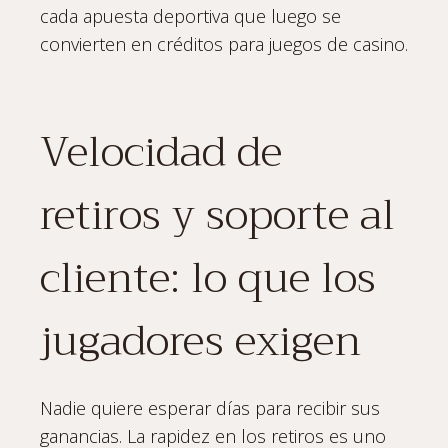
cada apuesta deportiva que luego se
convierten en créditos para juegos de casino.
Velocidad de
retiros y soporte al
cliente: lo que los
jugadores exigen
Nadie quiere esperar días para recibir sus
ganancias. La rapidez en los retiros es uno