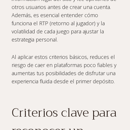
otros usuarios antes de crear una cuenta.
Además, es esencial entender cómo
funciona el RTP (retorno al jugador) y la
volatilidad de cada juego para ajustar la
estrategia personal.
Al aplicar estos criterios básicos, reduces el
riesgo de caer en plataformas poco fiables y
aumentas tus posibilidades de disfrutar una
experiencia fluida desde el primer depósito.
Criterios clave para