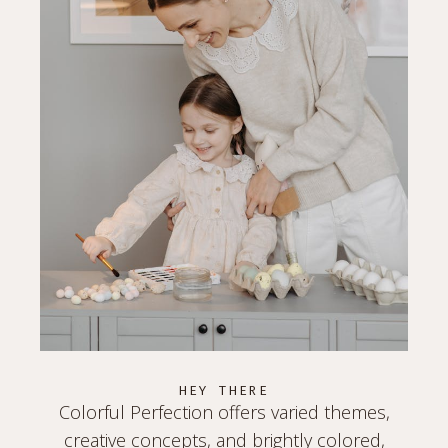
HEY THERE
Colorful Perfection offers varied themes,
creative concepts, and brightly colored,