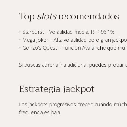
Top
slots
recomendados
• Starburst – Volatilidad media, RTP 96.1%
• Mega Joker – Alta volatilidad pero gran jackp
• Gonzo’s Quest – Función Avalanche que mult
Si buscas adrenalina adicional puedes probar 
Estrategia jackpot
Los jackpots progresivos crecen cuando much
frecuencia es baja.