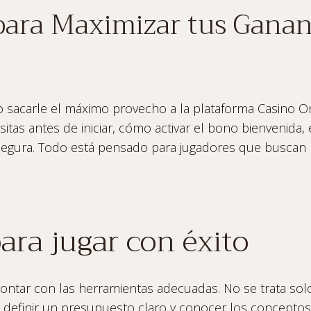
 para Maximizar tus Ganan
 sacarle el máximo provecho a la plataforma Casino On
as antes de iniciar, cómo activar el bono bienvenida, e
egura. Todo está pensado para jugadores que buscan 
ara jugar con éxito
contar con las herramientas adecuadas. No se trata sol
 definir un presupuesto claro y conocer los conceptos