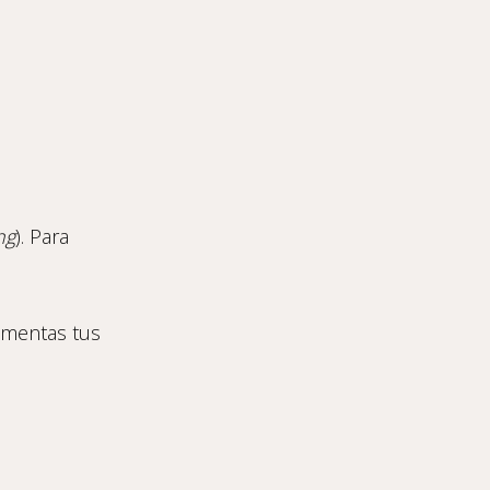
ng
). Para
aumentas tus