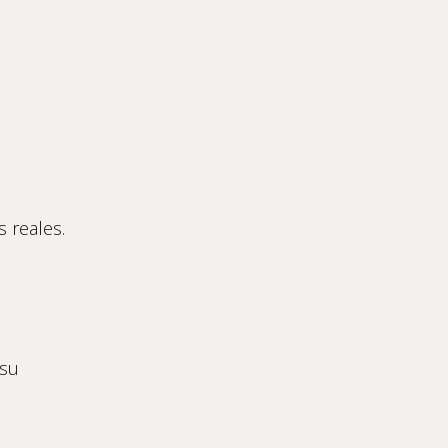
 reales.
 su