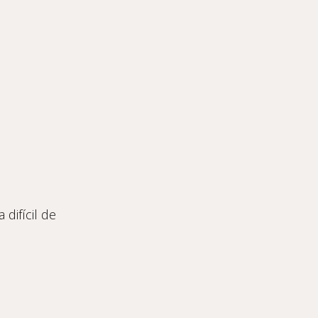
difícil de