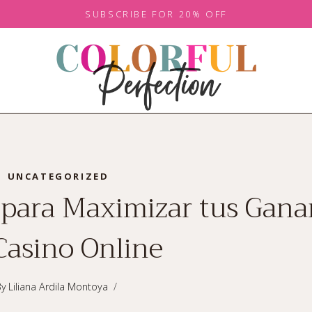
SUBSCRIBE FOR 20% OFF
UNCATEGORIZED
s para Maximizar tus Gana
Casino Online
By
Liliana Ardila Montoya