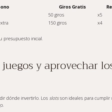
Bono
Giros Gratis
Re
50 giros
x5
xtra
150 giros
x4
 presupuesto inicial.
r juegos y aprovechar lo
ir dónde invertirlo. Los
slots
son ideales para cumplir 
o.