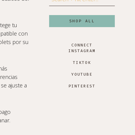
SHOP ALL
tege tu
mpatible con
blets por su
CONNECT
INSTAGRAM
TIKTOK
ás
YOUTUBE
erencias
 se ajuste a
PINTEREST
 pago
anar.