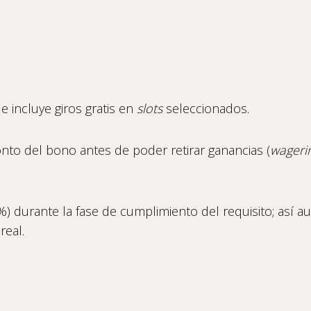
e incluye giros gratis en
slots
seleccionados.
onto del bono antes de poder retirar ganancias (
wageri
6%) durante la fase de cumplimiento del requisito; así 
real.