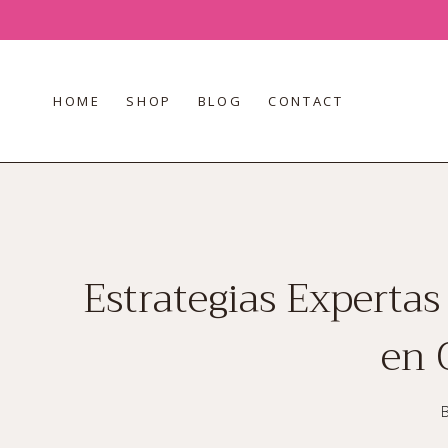
Skip
to
content
HOME
SHOP
BLOG
CONTACT
Estrategias Experta
en 