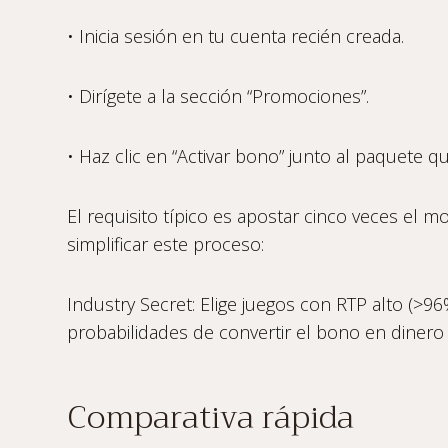
• Inicia sesión en tu cuenta recién creada.
• Dirígete a la sección “Promociones”.
• Haz clic en “Activar bono” junto al paquete qu
El requisito típico es apostar cinco veces el m
simplificar este proceso:
Industry Secret: Elige juegos con RTP alto (>9
probabilidades de convertir el bono en dinero 
Comparativa rápida