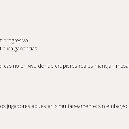
ot progresivo
iplica ganancias
el casino en vivo donde crupieres reales manejan mesas
os jugadores apuestan simultáneamente; sin embargo