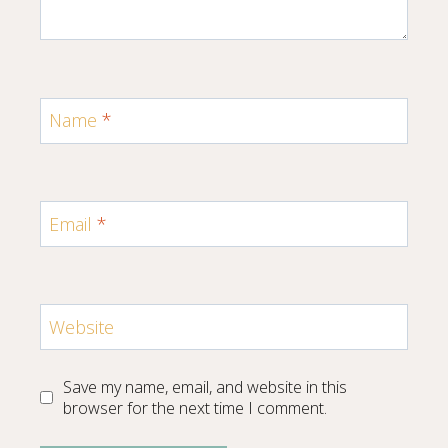
Name
*
Email
*
Website
Save my name, email, and website in this
browser for the next time I comment.