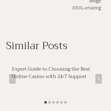
veilige
iDEAL‑ervaring
Similar Posts
Expert Guide to Choosing the Best
Online Casino with 24/7 Support