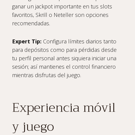
ganar un jackpot importante en tus slots
favoritos, Skrill o Neteller son opciones
recomendadas.
Expert Tip:
Configura límites diarios tanto
para depósitos como para pérdidas desde
tu perfil personal antes siquiera iniciar una
sesión; así mantienes el control financiero
mientras disfrutas del juego.
Experiencia móvil
y juego