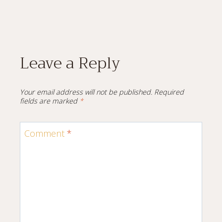
Leave a Reply
Your email address will not be published.
Required
fields are marked
*
Comment
*