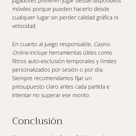
jugadores prefieren jugar desde dispositivos
móviles porque pueden hacerlo desde
cualquier lugar sin perder calidad gráfica ni
velocidad.
En cuanto al juego responsable,
Casino
Online
incluye herramientas útiles como
filtros auto‑exclusión temporales y límites
personalizados por sesión o por día.​
Siempre recomendamos fijar un
presupuesto claro antes cada partida e
intentar no superar ese monto.
Conclusión