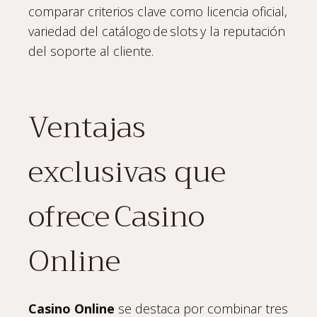
comparar criterios clave como licencia oficial,
variedad del catálogo de slots y la reputación
del soporte al cliente.
Ventajas
exclusivas que
ofrece Casino
Online
Casino Online
se destaca por combinar tres