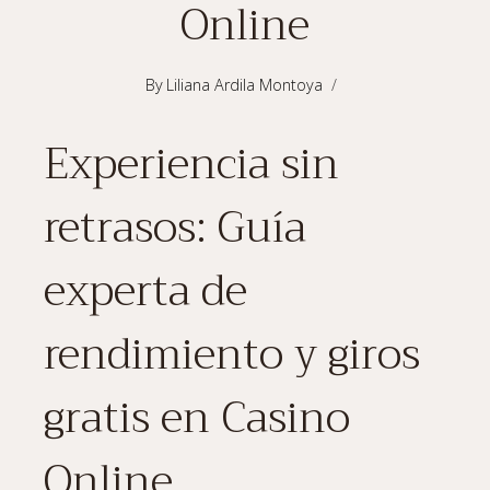
Online
By
Liliana Ardila Montoya
Experiencia sin
retrasos: Guía
experta de
rendimiento y giros
gratis en Casino
Online