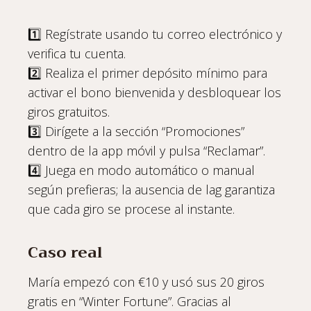
1️⃣ Regístrate usando tu correo electrónico y
verifica tu cuenta.
2️⃣ Realiza el primer depósito mínimo para
activar el bono bienvenida y desbloquear los
giros gratuitos.
3️⃣ Dirígete a la sección “Promociones”
dentro de la app móvil y pulsa “Reclamar”.
4️⃣ Juega en modo automático o manual
según prefieras; la ausencia de lag garantiza
que cada giro se procese al instante.
Caso real
María empezó con €10 y usó sus 20 giros
gratis en “Winter Fortune”. Gracias al