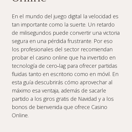
En el mundo del juego digital la velocidad es
tan importante como la suerte. Un retardo
de milisegundos puede convertir una victoria
segura en una pérdida frustrante. Por eso
los profesionales del sector recomiendan
probar el casino online que ha invertido en
tecnología de cero‑lag para ofrecer partidas
fluidas tanto en escritorio como en móvil. En
esta guía descubrirás cómo aprovechar al
máximo esa ventaja, además de sacarle
partido a los giros gratis de Navidad y a los
bonos de bienvenida que ofrece Casino
Online.