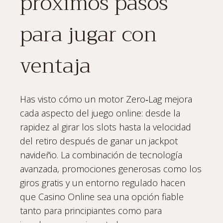
próximos pasos
para jugar con
ventaja
Has visto cómo un motor Zero‑Lag mejora
cada aspecto del juego online: desde la
rapidez al girar los slots hasta la velocidad
del retiro después de ganar un jackpot
navideño. La combinación de tecnología
avanzada, promociones generosas como los
giros gratis y un entorno regulado hacen
que Casino Online sea una opción fiable
tanto para principiantes como para