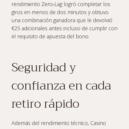
rendimiento Zero‑Lag logró completar los
giros en menos de dos minutos y obtuvo
una combinación ganadora que le devolvió
€25 adicionales antes incluso de cumplir con
el requisito de apuesta del bono.
Seguridad y
confianza en cada
retiro rápido
Además del rendimiento técnico, Casino