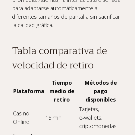
para adaptarse automáticamente a
diferentes tamaños de pantalla sin sacrificar
la calidad gráfica.
Tabla comparativa de
velocidad de retiro
Tiempo
Métodos de
Plataforma
medio de
pago
retiro
disponibles
Tarjetas,
Casino
15 min
e‑wallets,
Online
criptomonedas