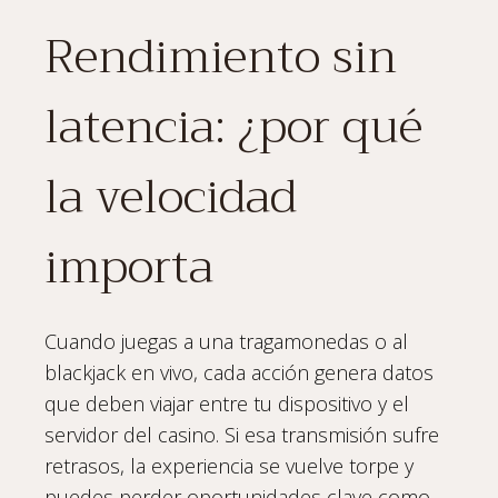
Rendimiento sin
latencia: ¿por qué
la velocidad
importa
Cuando juegas a una tragamonedas o al
blackjack en vivo, cada acción genera datos
que deben viajar entre tu dispositivo y el
servidor del casino. Si esa transmisión sufre
retrasos, la experiencia se vuelve torpe y
puedes perder oportunidades clave como