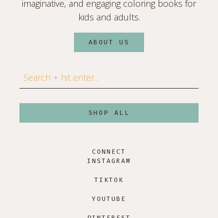
imaginative, and engaging coloring books for
kids and adults.
ABOUT US
Search
SHOP ALL
CONNECT
INSTAGRAM
TIKTOK
YOUTUBE
PINTEREST