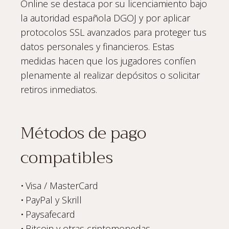
Online se destaca por su licenciamiento bajo
la autoridad española DGOJ y por aplicar
protocolos SSL avanzados para proteger tus
datos personales y financieros. Estas
medidas hacen que los jugadores confíen
plenamente al realizar depósitos o solicitar
retiros inmediatos.
Métodos de pago
compatibles
• Visa / MasterCard
• PayPal y Skrill
• Paysafecard
• Bitcoin y otras criptomonedas